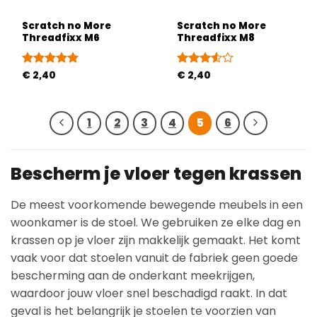
Scratch no More
Scratch no More
Threadfixx M6
Threadfixx M8
Gewaardeerd
€
2,40
Gewaardeerd
€
2,40
5
uit 5
3.5
uit
5
1
2
3
4
5
6
Bescherm je vloer tegen krassen
De meest voorkomende bewegende meubels in een
woonkamer is de stoel. We gebruiken ze elke dag en
krassen op je vloer zijn makkelijk gemaakt. Het komt
vaak voor dat stoelen vanuit de fabriek geen goede
bescherming aan de onderkant meekrijgen,
waardoor jouw vloer snel beschadigd raakt. In dat
geval is het belangrijk je stoelen te voorzien van