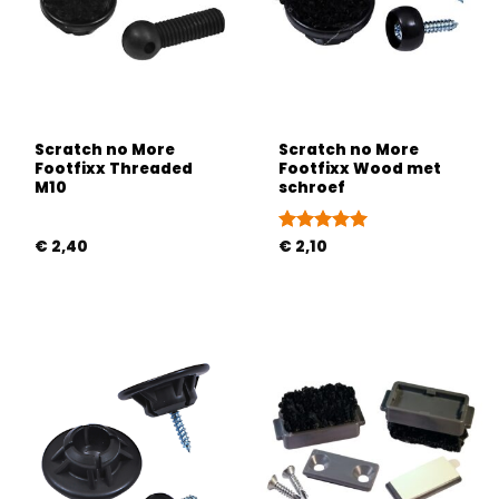
Scratch no More
Scratch no More
Footfixx Threaded
Footfixx Wood met
M10
schroef
€
2,40
Gewaardeerd
€
2,10
5
uit 5