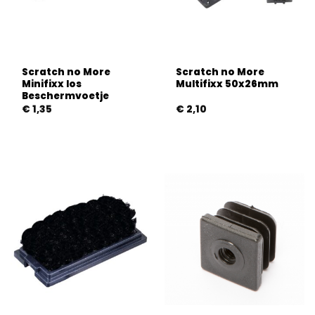
Scratch no More
Scratch no More
Minifixx los
Multifixx 50x26mm
Beschermvoetje
€
1,35
€
2,10