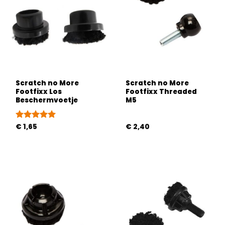
Scratch no More
Scratch no More
Footfixx Los
Footfixx Threaded
Beschermvoetje
M5
Gewaardeerd
€
1,65
€
2,40
5
uit 5