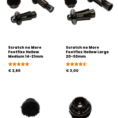
Scratch no More
Scratch no More
Footfixx Hollow
Footfixx Hollow Large
Medium 14-21mm
20-30mm
Gewaardeerd
€
2,60
Gewaardeerd
€
3,00
4.75
uit 5
4.5
uit 5