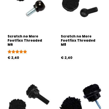
Scratch no More
Scratch no More
Footfixx Threaded
Footfixx Threaded
M6
M8
Gewaardeerd
€
2,40
€
2,40
5
uit 5