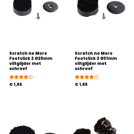
Scratch no More
Scratch no More
Footclick 2 Ø25mm
Footclick 2 Ø31mm
viltglijder met
viltglijder met
schroef
schroef
Gewaardeerd
€
1,65
Gewaardeerd
€
1,65
4.25
uit 5
4
uit 5