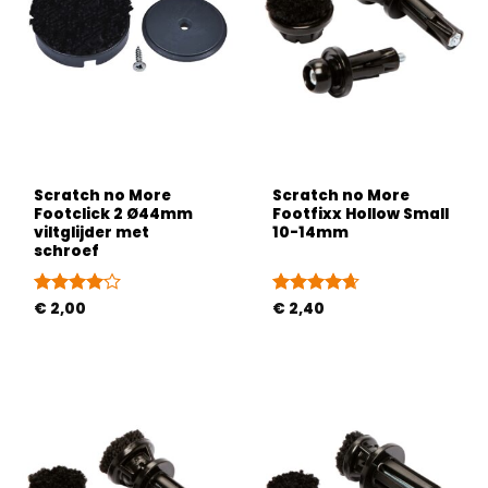
Scratch no More
Scratch no More
Footclick 2 Ø44mm
Footfixx Hollow Small
viltglijder met
10-14mm
schroef
Gewaardeerd
€
2,00
Gewaardeerd
€
2,40
4
uit 5
4.63
uit 5