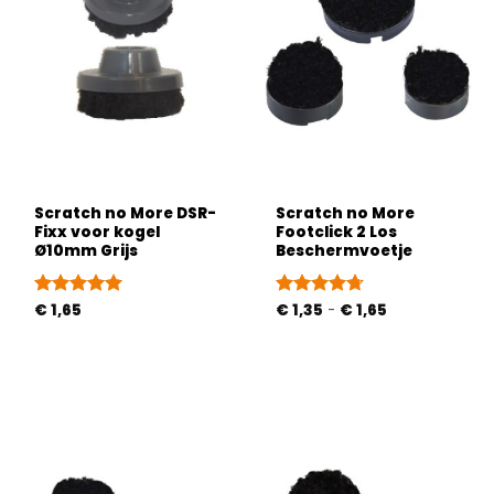
Scratch no More DSR-
Scratch no More
Fixx voor kogel
Footclick 2 Los
Ø10mm Grijs
Beschermvoetje
Prijsklasse:
Gewaardeerd
€
1,65
Gewaardeerd
€
1,35
-
€
1,65
€ 1,35
5
uit 5
4.67
uit 5
tot
€ 1,65