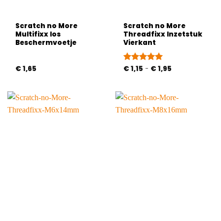
Scratch no More
Scratch no More
Multifixx los
Threadfixx Inzetstuk
Beschermvoetje
Vierkant
Prijsklasse:
€
1,65
Gewaardeerd
€
1,15
-
€
1,95
€ 1,15
5
uit 5
tot
€ 1,95