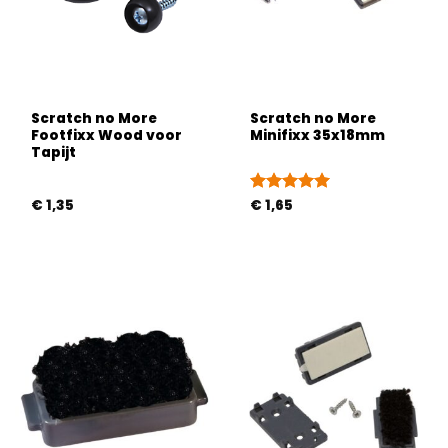
Scratch no More
Scratch no More
Footfixx Wood voor
Minifixx 35x18mm
Tapijt
€
1,35
Gewaardeerd
€
1,65
5
uit 5