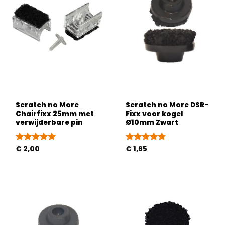
Scratch no More
Scratch no More DSR-
Chairfixx 25mm met
Fixx voor kogel
verwijderbare pin
Ø10mm Zwart
Gewaardeerd
€
2,00
Gewaardeerd
€
1,65
5
uit 5
4.75
uit 5