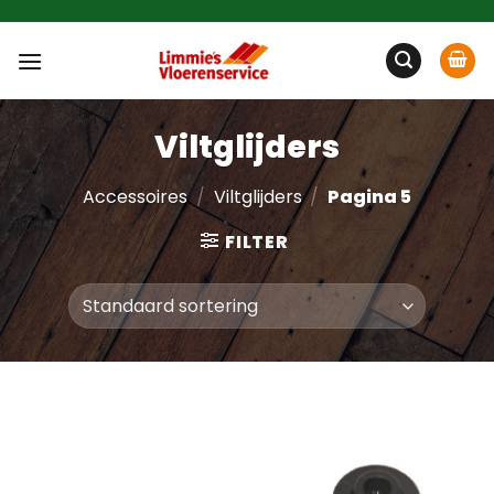
Ga
naar
inhoud
Viltglijders
Accessoires
/
Viltglijders
/
Pagina 5
FILTER