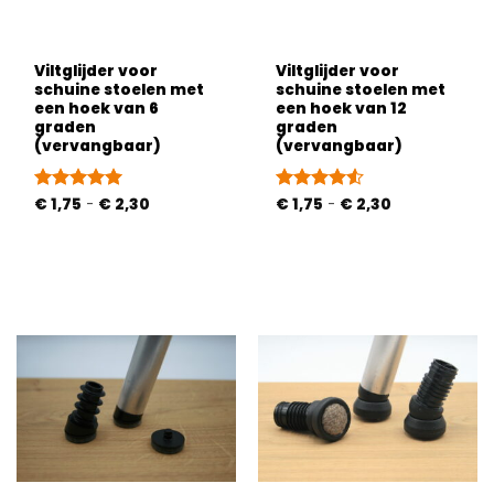
Viltglijder voor
Viltglijder voor
schuine stoelen met
schuine stoelen met
een hoek van 6
een hoek van 12
graden
graden
(vervangbaar)
(vervangbaar)
Prijsklasse:
Prijsklasse:
Gewaardeerd
€
1,75
-
€
2,30
Gewaardeerd
€
1,75
-
€
2,30
€ 1,75
€ 1,75
5
uit 5
4.53
uit 5
tot
tot
€ 2,30
€ 2,30