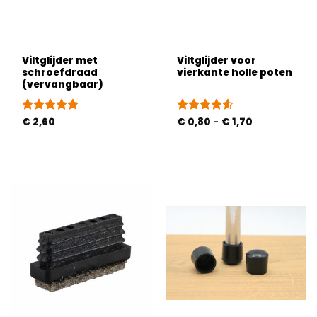
Viltglijder met
Viltglijder voor
schroefdraad
vierkante holle poten
(vervangbaar)
Prijsklasse:
Gewaardeerd
€
2,60
Gewaardeerd
€
0,80
-
€
1,70
€ 0,80
5
uit 5
4.5
uit 5
tot
€ 1,70