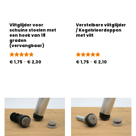
Viltglijder voor
Verstelbare viltglijder
schuine stoelen met
/ Kogelvloerdoppen
een hoek van 18
met vilt
graden
(vervangbaar)
Prijsklasse:
Prijsklasse:
Gewaardeerd
€
1,75
-
€
2,30
Gewaardeerd
€
1,75
-
€
2,10
€ 1,75
€ 1,75
4.72
uit 5
4.72
uit 5
tot
tot
€ 2,30
€ 2,10