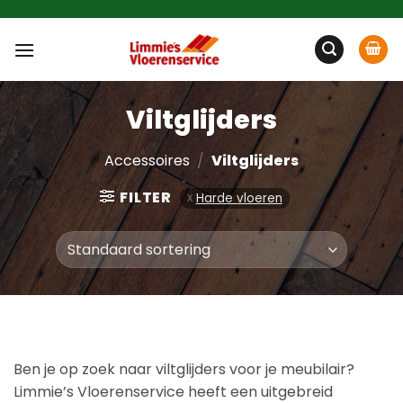
Ga
naar
inhoud
Viltglijders
Accessoires
/
Viltglijders
FILTER
Harde vloeren
Ben je op zoek naar viltglijders voor je meubilair?
Limmie’s Vloerenservice heeft een uitgebreid