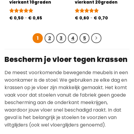
vierkant 10graden
vierkant 20graden
Prijsklasse:
Prijsklasse:
Gewaardeerd
€
0,50
-
€
0,65
Gewaardeerd
€
0,60
-
€
0,70
€ 0,50
€ 0,60
5
uit 5
5
uit 5
tot
tot
€ 0,65
€ 0,70
1
2
3
4
5
Bescherm je vloer tegen krassen
De meest voorkomende bewegende meubels in een
woonkamer is de stoel. We gebruiken ze elke dag en
krassen op je vloer zijn makkelijk gemaakt. Het komt
vaak voor dat stoelen vanuit de fabriek geen goede
bescherming aan de onderkant meekrijgen,
waardoor jouw vloer snel beschadigd raakt. In dat
geval is het belangrijk je stoelen te voorzien van
viltglijders (ook wel vloerglijders genoemd).