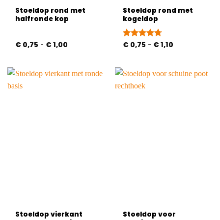
Stoeldop rond met
Stoeldop rond met
halfronde kop
kogeldop
Prijsklasse:
Prijsklasse:
€
0,75
-
€
1,00
Gewaardeerd
€
0,75
-
€
1,10
€ 0,75
€ 0,75
4.71
uit 5
tot
tot
€ 1,00
€ 1,10
Stoeldop vierkant
Stoeldop voor