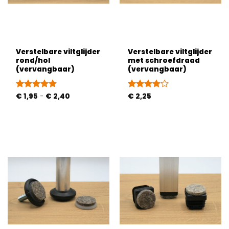
Verstelbare viltglijder
Verstelbare viltglijder
rond/hol
met schroefdraad
(vervangbaar)
(vervangbaar)
Prijsklasse:
Gewaardeerd
€
1,95
-
€
2,40
Gewaardeerd
€
2,25
€ 1,95
4.79
uit 5
3.8
uit 5
tot
€ 2,40