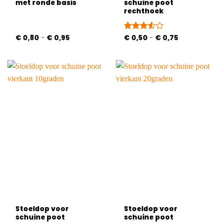
met ronde basis
schuine poot
rechthoek
Prijsklasse:
Prijsklasse:
€
0,80
-
€
0,95
Gewaardeerd
€
0,50
-
€
0,75
€ 0,80
€ 0,50
3.5
uit
tot
tot
5
€ 0,95
€ 0,75
Stoeldop voor
Stoeldop voor
schuine poot
schuine poot