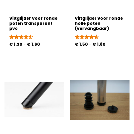
Viltglijder voor ronde
Viltglijder voor ronde
poten transparant
holle poten
pvc
(vervangbaar)
Prijsklasse:
Prijsklasse:
Gewaardeerd
€
1,30
-
€
1,60
Gewaardeerd
€
1,50
-
€
1,80
€ 1,30
€ 1,50
4.52
uit 5
4.5
uit 5
tot
tot
€ 1,60
€ 1,80