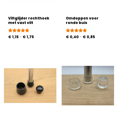
Viltglijder rechthoek
Omdoppen voor
met vast vilt
ronde buis
Prijsklasse:
Prijsklasse:
Gewaardeerd
€
1,15
-
€
1,75
Gewaardeerd
€
0,40
-
€
0,85
€ 1,15
€ 0,40
4.82
uit 5
4.91
uit 5
tot
tot
€ 1,75
€ 0,85