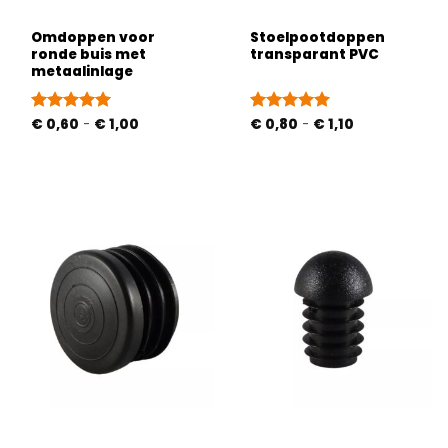
Omdoppen voor
Stoelpootdoppen
ronde buis met
transparant PVC
metaalinlage
Prijsklasse:
Prijsklasse:
Gewaardeerd
€
0,60
-
€
1,00
Gewaardeerd
€
0,80
-
€
1,10
€ 0,60
€ 0,80
5
uit 5
4.93
uit 5
tot
tot
€ 1,00
€ 1,10