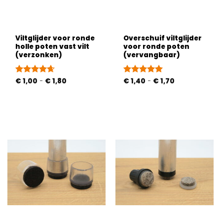
Viltglijder voor ronde
Overschuif viltglijder
holle poten vast vilt
voor ronde poten
(verzonken)
(vervangbaar)
Prijsklasse:
Prijsklasse:
Gewaardeerd
€
1,00
-
€
1,80
Gewaardeerd
€
1,40
-
€
1,70
€ 1,00
€ 1,40
4.63
uit 5
5
uit 5
tot
tot
€ 1,80
€ 1,70