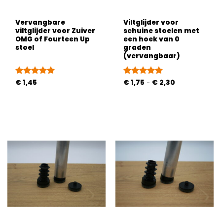
Vervangbare
Viltglijder voor
viltglijder voor Zuiver
schuine stoelen met
OMG of Fourteen Up
een hoek van 0
stoel
graden
(vervangbaar)
Prijsklasse:
Gewaardeerd
€
1,45
Gewaardeerd
€
1,75
-
€
2,30
€ 1,75
5
uit 5
5
uit 5
tot
€ 2,30