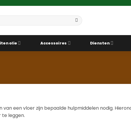
iten olie
Accessoires
Diensten
en van een vloer zijn bepaalde hulpmiddelen nodig. Hieronde
 te leggen.