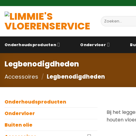
Ga
naar
inhoud
Zoeken
naar:
Onderhoudsproducten
Ondervloer
Bu
Legbenodigdheden
Accessoires
/
Legbenodigdheden
Onderhoudsproducten
Bij het legg
Ondervloer
houten vloer
Buiten olie