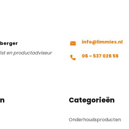
info@limmies.nl
mberger
list en productadviseur
06 – 537 028 58
en
Categorieën
Onderhoudsproducten