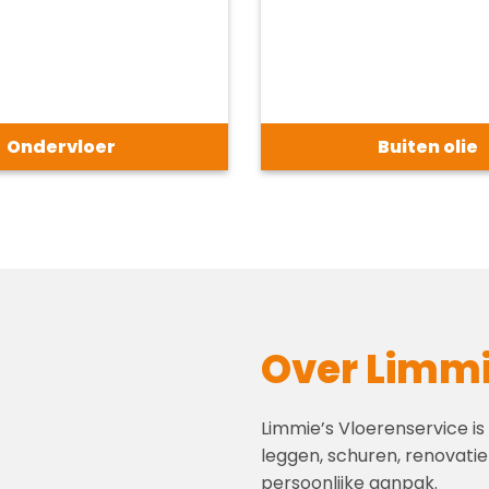
Ondervloer
Buiten olie
Over Limmi
Limmie’s Vloerenservice is
leggen, schuren, renovati
persoonlijke aanpak.