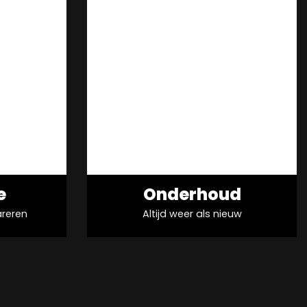
e
Onderhoud
reren
Altijd weer als nieuw