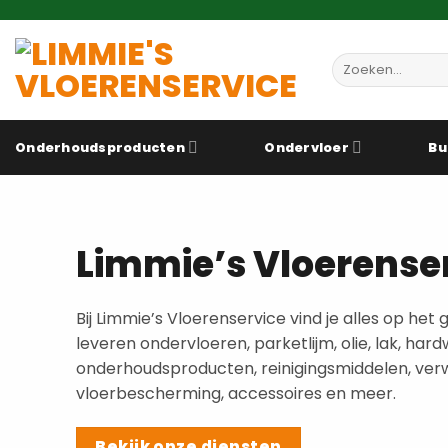
Ga
naar
inhoud
Zoeken
naar:
Onderhoudsproducten
Ondervloer
Bu
Limmie’s Vloerense
Bij Limmie’s Vloerenservice vind je alles op het
leveren ondervloeren, parketlijm, olie, lak, hard
onderhoudsproducten, reinigingsmiddelen, ver
vloerbescherming, accessoires en meer.
Bekijk onze diensten