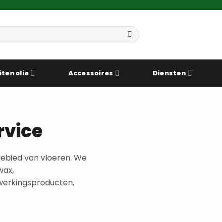
iten olie
Accessoires
Diensten
rvice
 gebied van vloeren. We
wax,
werkingsproducten,