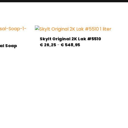
Skylt Original 2K Lak #5510
Prijsklasse:
€
26,25
-
€
548,95
al Soap
€ 26,25
e:
tot
€ 548,95