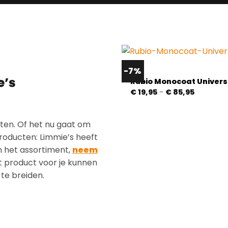
-7%
e’s
Rubio Monocoat Univers
Prijsklass
€
19,95
-
€
85,95
€ 19,95
tot
€ 85,95
en. Of het nu gaat om
sproducten: Limmie’s heeft
in het assortiment,
neem
it product voor je kunnen
te breiden.