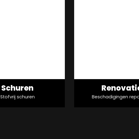
Schuren
Renovati
Stofvrij schuren
Beschadigingen repa