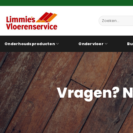
Ga
naar
inhoud
Zoeken
naar:
Onderhoudsproducten
Ondervloer
Bu
Vragen? N