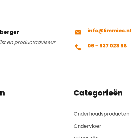
info@limmies.nl
mberger
list en productadviseur
06 – 537 028 58
en
Categorieën
Onderhoudsproducten
Ondervloer