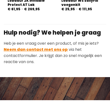
Lobadur 2K Invisible
Lobadur WS EasyFill
Protect AT Lak
voegenkit
Prijsklasse:
Prijsklasse:
€
61,95
-
€
269,95
€
25,95
-
€
111,95
€ 61,95
€ 25,95
tot
tot
€ 269,95
€ 111,95
Hulp nodig? We helpen je graag
Heb je een vraag over een product, of mis je iets?
Neem dan contact met ons op
via het
contactformulier. Je krijgt dan zo snel mogelijk een
reactie van ons.