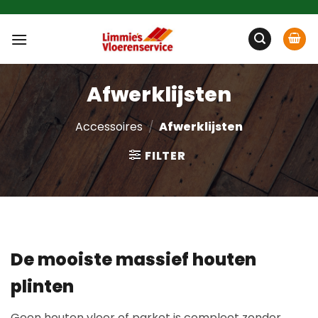
Ga
naar
inhoud
Afwerklijsten
Accessoires
/
Afwerklijsten
FILTER
De mooiste massief houten
plinten
Geen houten vloer of parket is compleet zonder