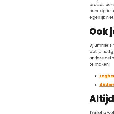
precies bere
benodigde aa
eigenlijk nie
Ook 
Bij Limmie’s
wat je nodig
andere detai
te maken!
Legbe
Ander
Altij
Twijfel je w