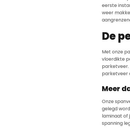
eerste insta
weer makkeli
aangrenzend
De pe
Met onze par
vloerdikte p
parketveer. 
parketveer a
Meer da
Onze spanver
gelegd wordt
laminaat of 
spanning leg