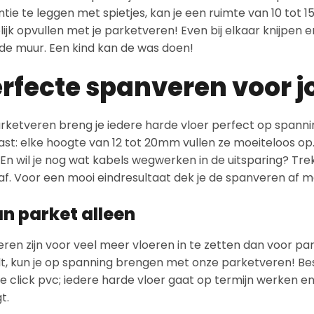
ntie te leggen met spietjes, kan je een ruimte van 10 tot 
jk opvullen met je parketveren! Even bij elkaar knijpen en
e muur. Een kind kan de was doen!
rfecte spanveren voor j
ketveren breng je iedere harde vloer perfect op spanning
ast: elke hoogte van 12 tot 20mm vullen ze moeiteloos op
En wil je nog wat kabels wegwerken in de uitsparing? Tre
f. Voor een mooi eindresultaat dek je de spanveren af me
n parket alleen
en zijn voor veel meer vloeren in te zetten dan voor parke
, kun je op spanning brengen met onze parketveren! Beste
je click pvc; iedere harde vloer gaat op termijn werken e
t.