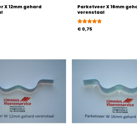
er X 12mm gehard
Parketveer X 16mm geh
al
verenstaal
d
Gewaardeerd
€
0,75
4.85
uit 5