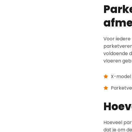
Parke
afme
Voor iedere 
parketveren
voldoende dr
vloeren gebr
X-model
Parketve
Hoev
Hoeveel park
dat je om de