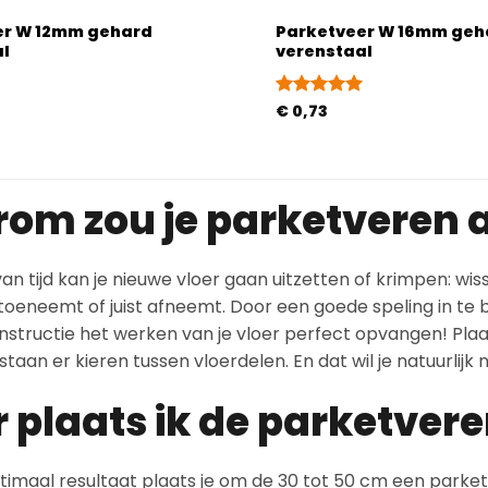
er W 12mm gehard
Parketveer W 16mm geh
al
verenstaal
d
Gewaardeerd
€
0,73
5
uit 5
om zou je parketveren
an tijd kan je nieuwe vloer gaan uitzetten of krimpen: w
 toeneemt of juist afneemt. Door een goede speling in te
structie het werken van je vloer perfect opvangen! Plaa
taan er kieren tussen vloerdelen. En dat wil je natuurlijk n
 plaats ik de parketver
imaal resultaat plaats je om de 30 tot 50 cm een parketvee