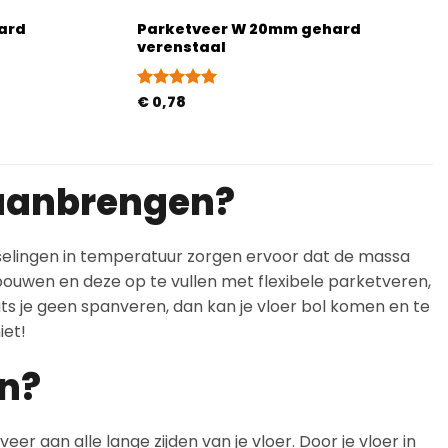
ard
Parketveer W 20mm gehard
verenstaal
Gewaardeerd
€
0,78
5
uit 5
 aanbrengen?
isselingen in temperatuur zorgen ervoor dat de massa
 bouwen en deze op te vullen met flexibele parketveren,
ts je geen spanveren, dan kan je vloer bol komen en te
iet!
en?
r aan alle lange zijden van je vloer. Door je vloer in