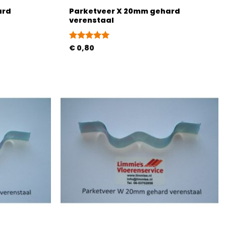
ard
Parketveer X 20mm gehard
verenstaal
Gewaardeerd
€
0,80
4.95
uit 5