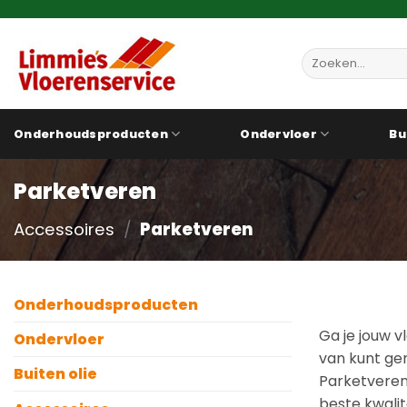
Ga
naar
inhoud
Zoeken
naar:
Onderhoudsproducten
Ondervloer
Bu
Parketveren
Accessoires
/
Parketveren
Onderhoudsproducten
Ga je jouw v
Ondervloer
van kunt gen
Buiten olie
Parketveren 
beste kwalit