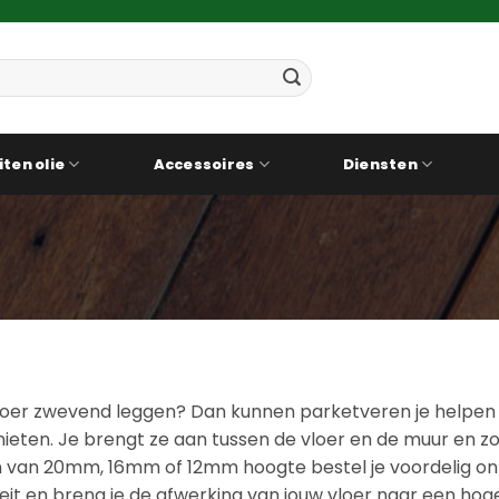
iten olie
Accessoires
Diensten
loer zwevend leggen? Dan kunnen parketveren je helpen o
ieten. Je brengt ze aan tussen de vloer en de muur en zo
van 20mm, 16mm of 12mm hoogte bestel je voordelig online
eit en breng je de afwerking van jouw vloer naar een hog