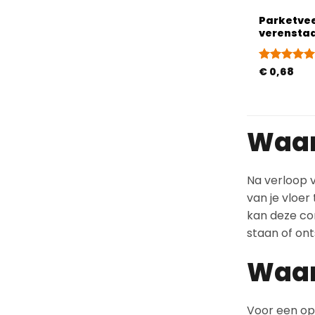
Parketve
verensta
Gewaardeer
€
0,68
5
uit 5
Waar
Na verloop v
van je vloer
kan deze con
staan of onts
Waar
Voor een opt