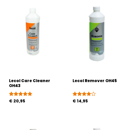
Lecol Care Cleaner
Lecol Remover OH45
OH43
Gewaardeerd
€
20,95
Gewaardeerd
€
14,95
5
uit 5
4
uit 5