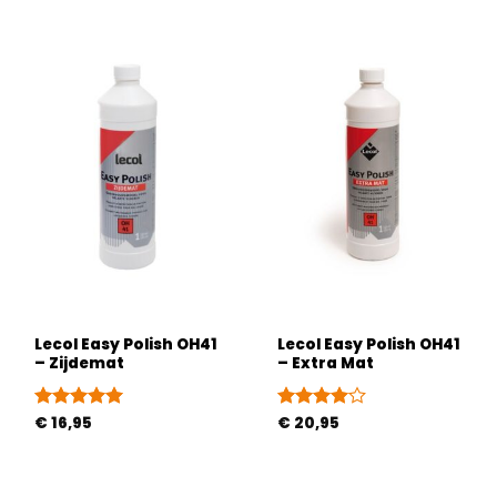
Lecol Easy Polish OH41
Lecol Easy Polish OH41
– Zijdemat
– Extra Mat
Gewaardeerd
€
16,95
Gewaardeerd
€
20,95
5
uit 5
4
uit 5