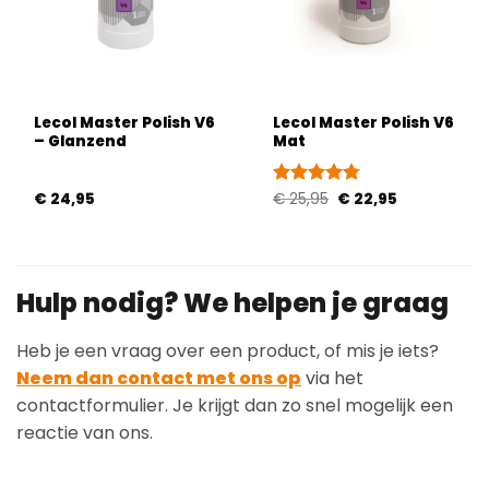
Lecol Master Polish V6
Lecol Master Polish V6
– Glanzend
Mat
Oorspronkelijke
Huidige
€
24,95
Gewaardeerd
€
25,95
€
22,95
prijs
prijs
4.75
uit 5
was:
is:
€ 25,95.
€ 22,95.
Hulp nodig? We helpen je graag
Heb je een vraag over een product, of mis je iets?
Neem dan contact met ons op
via het
contactformulier. Je krijgt dan zo snel mogelijk een
reactie van ons.