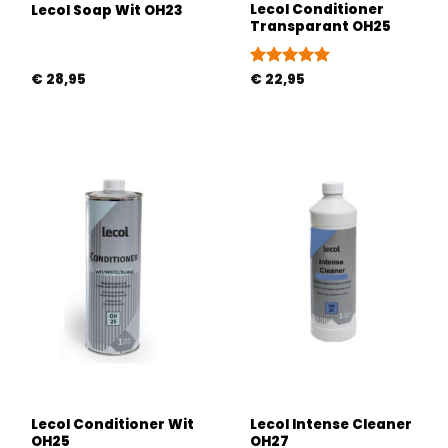
Lecol Conditioner
Lecol Soap Wit OH23
Transparant OH25
€
28,95
Gewaardeerd
€
22,95
5
uit 5
Lecol Conditioner Wit
Lecol Intense Cleaner
OH25
OH27