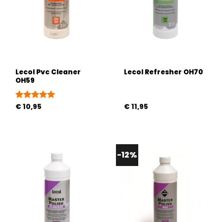
Lecol Pvc Cleaner
Lecol Refresher OH70
OH59
Gewaardeerd
€
10,95
€
11,95
5
uit 5
-12%