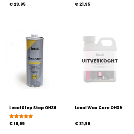
Gewaardeerd
€
23,95
€
21,95
5
uit 5
UITVERKOCHT
Lecol Step Stop OH36
Lecol Wax Care OH39
Gewaardeerd
€
19,95
€
31,95
5
uit 5