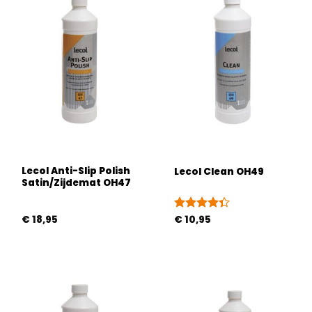
Lecol Anti-Slip Polish
Lecol Clean OH49
Satin/Zijdemat OH47
€
18,95
Gewaardeerd
€
10,95
4.33
uit 5