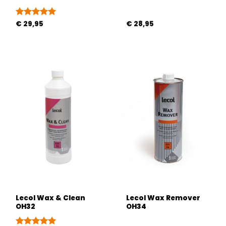
Gewaardeerd
€
29,95
€
28,95
5
uit 5
Lecol Wax & Clean
Lecol Wax Remover
OH32
OH34