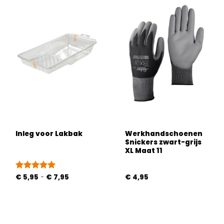
Werkhandschoenen
Inleg voor Lakbak
Snickers zwart-grijs
XL Maat 11
Prijsklasse:
Gewaardeerd
€
5,95
-
€
7,95
€
4,95
€ 5,95
5
uit 5
tot
€ 7,95