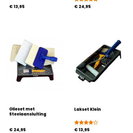
€
13,95
Gewaardeerd
€
24,95
5
uit 5
Olieset met
Lakset Klein
Steelaansluiting
€
24,95
Gewaardeerd
€
13,95