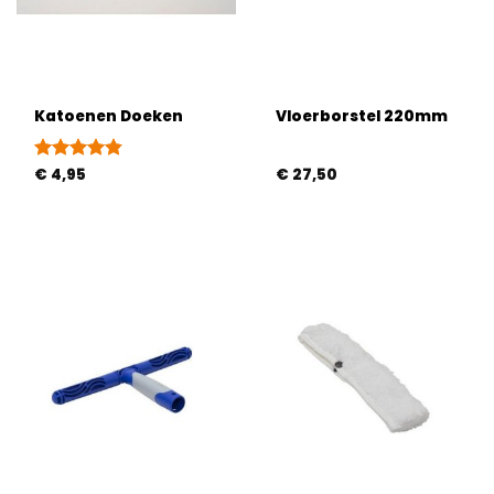
Katoenen Doeken
Vloerborstel 220mm
Gewaardeerd
€
4,95
€
27,50
4.8
uit 5