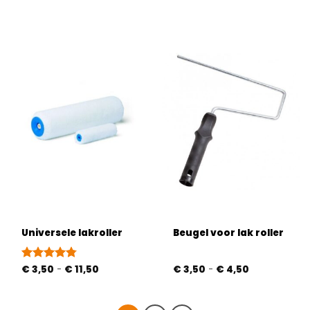
Universele lakroller
Beugel voor lak roller
Prijsklasse:
Prijsklasse:
Gewaardeerd
€
3,50
-
€
11,50
€
3,50
-
€
4,50
€ 3,50
€ 3,50
4.75
uit 5
tot
tot
€ 11,50
€ 4,50