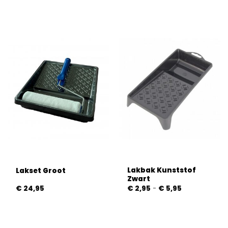
4
uit 5
Lakbak Kunststof
Lakset Groot
Zwart
Prijsklasse:
€
24,95
€
2,95
-
€
5,95
€ 2,95
tot
€ 5,95