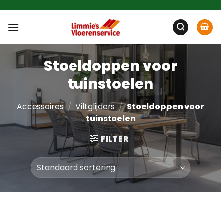
Ga
naar
inhoud
Stoeldoppen voor
tuinstoelen
Accessoires
/
Viltglijders
/
Stoeldoppen voor
tuinstoelen
FILTER