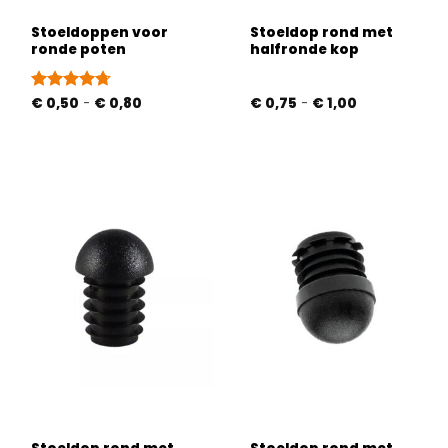
Stoeldoppen voor
Stoeldop rond met
ronde poten
halfronde kop
Prijsklasse:
Prijsklasse:
Gewaardeerd
€
0,50
-
€
0,80
€
0,75
-
€
1,00
€ 0,50
€ 0,75
4.71
uit 5
tot
tot
€ 0,80
€ 1,00