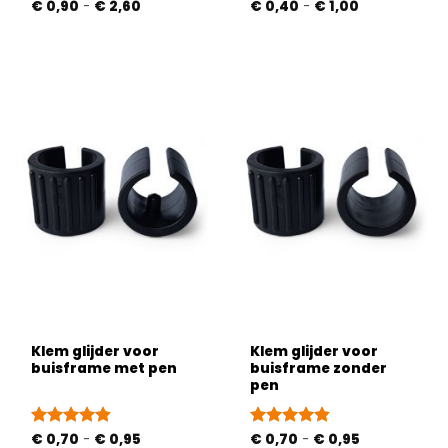
Prijsklasse:
Prijsklasse:
Gewaardeerd
€
0,90
-
€
2,60
€
0,40
-
€
1,00
€ 0,90
€ 0,40
4.83
uit 5
tot
tot
€ 2,60
€ 1,00
Klem glijder voor
Klem glijder voor
buisframe met pen
buisframe zonder
pen
Prijsklasse:
Prijsklasse:
Gewaardeerd
€
0,70
-
€
0,95
Gewaardeerd
€
0,70
-
€
0,95