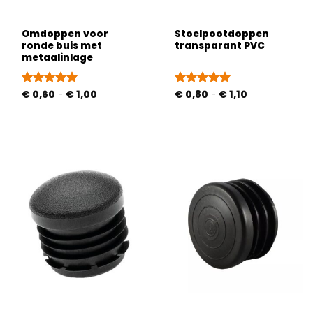
Omdoppen voor
Stoelpootdoppen
ronde buis met
transparant PVC
metaalinlage
Prijsklasse:
Prijsklasse:
Gewaardeerd
€
0,60
-
€
1,00
Gewaardeerd
€
0,80
-
€
1,10
€ 0,60
€ 0,80
5
uit 5
4.93
uit 5
tot
tot
€ 1,00
€ 1,10