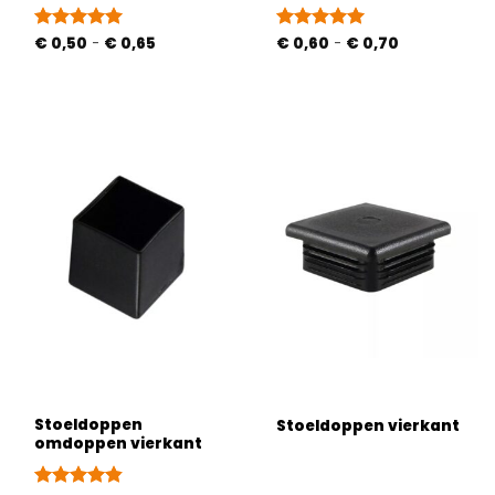
Prijsklasse:
Prijsklasse:
Gewaardeerd
€
0,50
-
€
0,65
Gewaardeerd
€
0,60
-
€
0,70
€ 0,50
€ 0,60
5
uit 5
5
uit 5
tot
tot
€ 0,65
€ 0,70
Stoeldoppen
Stoeldoppen vierkant
omdoppen vierkant