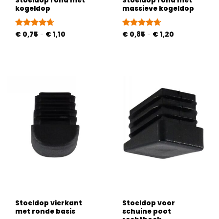
Stoeldop rond met
Stoeldop rond met
kogeldop
massieve kogeldop
Prijsklasse:
Prijsklasse:
Gewaardeerd
€
0,75
-
€
1,10
Gewaardeerd
€
0,85
-
€
1,20
€ 0,75
€ 0,85
4.71
uit 5
4.67
uit 5
tot
tot
€ 1,10
€ 1,20
Stoeldop vierkant
Stoeldop voor
met ronde basis
schuine poot