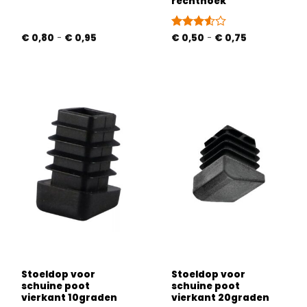
rechthoek
Prijsklasse:
Prijsklasse:
€
0,80
-
€
0,95
Gewaardeerd
€
0,50
-
€
0,75
€ 0,80
€ 0,50
3.5
uit
tot
tot
5
€ 0,95
€ 0,75
Stoeldop voor
Stoeldop voor
schuine poot
schuine poot
vierkant 10graden
vierkant 20graden