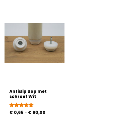
Antislip dop met
schroef Wit
Prijsklasse:
Gewaardeerd
€
0,65
-
€
60,00
€ 0,65
5
uit 5
tot
€ 60,00