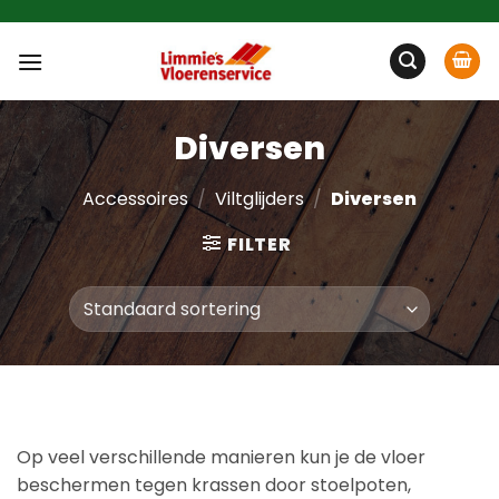
Ga
naar
inhoud
Diversen
Accessoires
/
Viltglijders
/
Diversen
FILTER
Op veel verschillende manieren kun je de vloer
beschermen tegen krassen door stoelpoten,