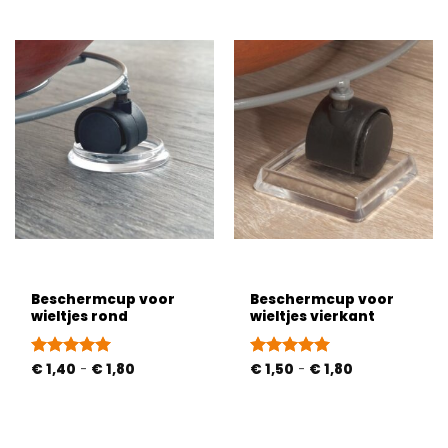
Beschermcup voor
Beschermcup voor
wieltjes rond
wieltjes vierkant
Prijsklasse:
Prijsklasse:
Gewaardeerd
€
1,40
-
€
1,80
Gewaardeerd
€
1,50
-
€
1,80
€ 1,40
€ 1,50
4.92
uit 5
5
uit 5
tot
tot
€ 1,80
€ 1,80