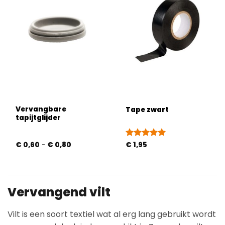
Vervangbare
Tape zwart
tapijtglijder
Prijsklasse:
€
0,60
-
€
0,80
Gewaardeerd
€
1,95
€ 0,60
5
uit 5
tot
€ 0,80
Vervangend vilt
Vilt is een soort textiel wat al erg lang gebruikt wordt