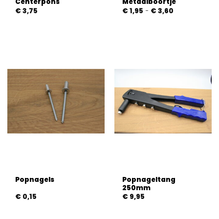
Centerpons
Metaalboortje
Prijsklasse:
€
3,75
€
1,95
-
€
3,60
€ 1,95
tot
€ 3,60
Popnageltang
Popnagels
250mm
€
0,15
€
9,95