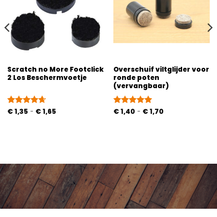
Scratch no More Footclick
Overschuif viltglijder voor
2 Los Beschermvoetje
ronde poten
(vervangbaar)
Prijsklasse:
Prijsklasse:
Gewaardeerd
€
1,35
-
€
1,65
Gewaardeerd
€
1,40
-
€
1,70
€ 1,35
€ 1,40
4.67
uit 5
5
uit 5
tot
tot
€ 1,65
€ 1,70