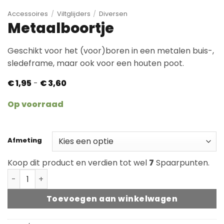
Accessoires
/
Viltglijders
/
Diversen
Metaalboortje
Geschikt voor het (voor)boren in een metalen buis-,
sledeframe, maar ook voor een houten poot.
Prijsklasse:
€
1,95
-
€
3,60
€ 1,95
tot
Op voorraad
€ 3,60
Afmeting
Koop dit product en verdien tot wel
7
Spaarpunten.
Metaalboortje aantal
Toevoegen aan winkelwagen