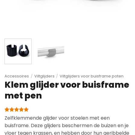
Accessoires
/
Viltglijders
/
Viltglijders voor buisframe poten
Klem glijder voor buisframe
met pen
Gewaardeerd
6
Zelfklemmende glijder voor stoelen met een
4.83
op 5
buisframe. Deze glijders beschermen de buizen en je
gebaseerd
op
vloer tegen krassen, en hebben door hun geribbelde