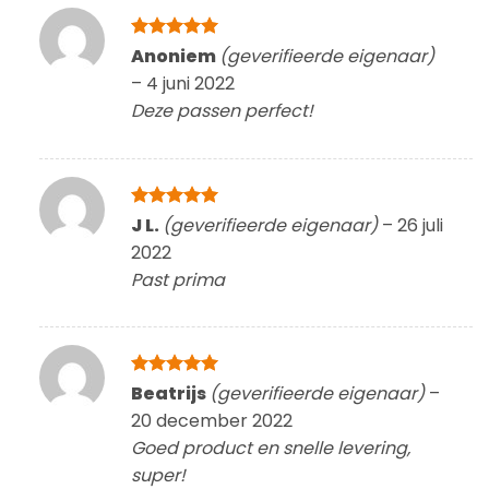
Gewaardeerd
Anoniem
(geverifieerde eigenaar)
5
uit 5
–
4 juni 2022
Deze passen perfect!
Gewaardeerd
J L.
(geverifieerde eigenaar)
–
26 juli
5
uit 5
2022
Past prima
Gewaardeerd
Beatrijs
(geverifieerde eigenaar)
–
5
uit 5
20 december 2022
Goed product en snelle levering,
super!