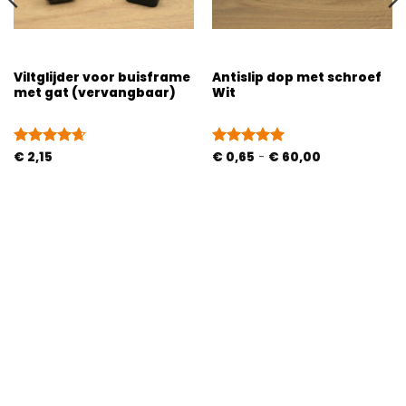
Viltglijder voor buisframe
Antislip dop met schroef
met gat (vervangbaar)
Wit
Prijsklasse:
Gewaardeerd
€
2,15
Gewaardeerd
€
0,65
-
€
60,00
€ 0,65
4.67
uit 5
5
uit 5
tot
€ 60,00