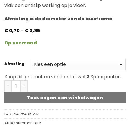
klantbeoordelingen
vlak een antislip werking op je vloer.
Afmeting is de diameter van de buisframe.
Prijsklasse:
€
0,70
-
€
0,95
€ 0,70
tot
Op voorraad
€ 0,95
Afmeting
Koop dit product en verdien tot wel
2
Spaarpunten.
Klem glijder voor buisframe met pen aantal
Toevoegen aan winkelwagen
EAN:
7141254319203
Artikelnummer:
31115