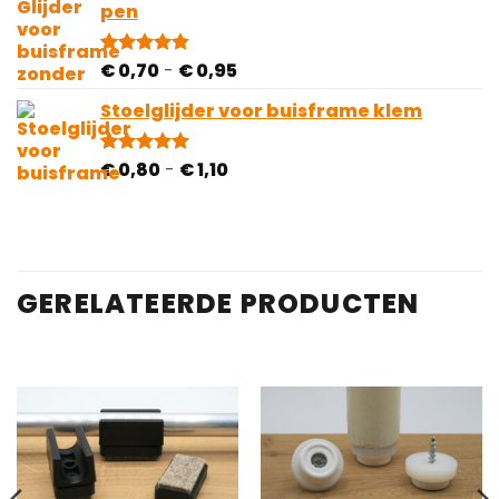
pen
Prijsklasse:
€
0,70
-
€
0,95
Gewaardeerd
5
4.80
op 5
€ 0,70
gebaseerd
Stoelglijder voor buisframe klem
tot
op
€ 0,95
klantbeoordelingen
Prijsklasse:
€
0,80
-
€
1,10
Gewaardeerd
5
5.00
op 5
€ 0,80
gebaseerd
tot
op
€ 1,10
klantbeoordelingen
GERELATEERDE PRODUCTEN