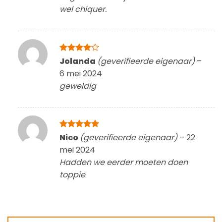
wel chiquer.
Gewaardeerd
Jolanda
(geverifieerde eigenaar)
–
4
uit 5
6 mei 2024
geweldig
Gewaardeerd
Nico
(geverifieerde eigenaar)
–
22
5
uit 5
mei 2024
Hadden we eerder moeten doen
toppie