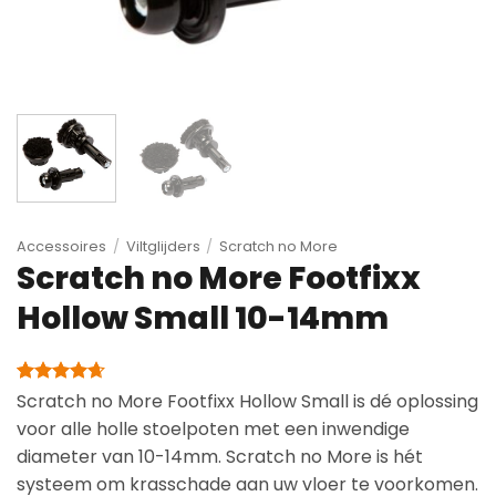
Accessoires
/
Viltglijders
/
Scratch no More
Scratch no More Footfixx
Hollow Small 10-14mm
Gewaardeerd
8
Scratch no More Footfixx Hollow Small is dé oplossing
4.63
op 5
voor alle holle stoelpoten met een inwendige
gebaseerd
op
diameter van 10-14mm. Scratch no More is hét
klantbeoordelingen
systeem om krasschade aan uw vloer te voorkomen.