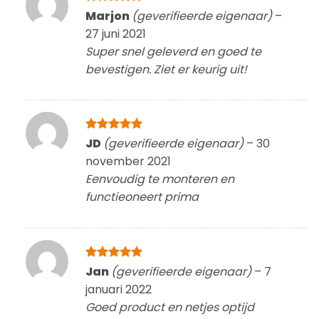
Gewaardeerd
Marjon
(geverifieerde eigenaar)
–
5
uit 5
27 juni 2021
Super snel geleverd en goed te
bevestigen. Ziet er keurig uit!
Gewaardeerd
JD
(geverifieerde eigenaar)
–
30
5
uit 5
november 2021
Eenvoudig te monteren en
functieoneert prima
Gewaardeerd
Jan
(geverifieerde eigenaar)
–
7
5
uit 5
januari 2022
Goed product en netjes optijd