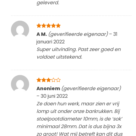
geleverd.
Gewaardeerd
A M.
(geverifieerde eigenaar)
–
31
5
uit 5
januari 2022
Super uitvinding. Past zeer goed en
voldoet uitstekend.
Gewaardeerd
Anoniem
(geverifieerde eigenaar)
3
uit 5
–
30 juni 2022
Ze doen hun werk, maar zien er vrij
lomp uit onder onze barkrukken. Bij
stoelpootdiameter 10mm, is de ‘sok’
minimaal 28mm. Dat is dus bijna 3x
zo groot! Wat mij betreft kan dit dus