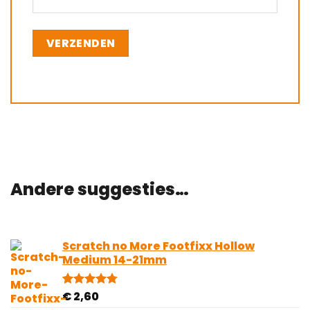
Andere suggesties…
Scratch no More Footfixx Hollow
Medium 14-21mm
€
2,60
Gewaardeerd
4
4.75
op 5