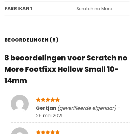
FABRIKANT
Scratch no More
BEOORDELINGEN (8)
8 beoordelingen voor
Scratch no
More Footfixx Hollow Small 10-
14mm
Gewaardeerd
Gertjan
(geverifieerde eigenaar)
–
5
uit 5
25 mei 2021