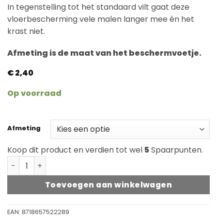
In tegenstelling tot het standaard vilt gaat deze
vloerbescherming vele malen langer mee én het
krast niet.
Afmeting is de maat van het beschermvoetje.
€
2,40
Op voorraad
Afmeting
Koop dit product en verdien tot wel
5
Spaarpunten.
Scratch no More Footfixx Hollow Small 10-14mm aanta
Toevoegen aan winkelwagen
EAN:
8718657522289