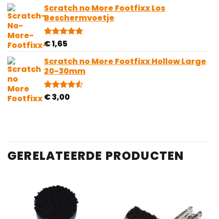
gebaseerd
Scratch no More Footfixx Los
op
Beschermvoetje
klantbeoordelingen
€
1,65
Gewaardeerd
2
5.00
op 5
gebaseerd
Scratch no More Footfixx Hollow Large
op
20-30mm
klantbeoordelingen
€
3,00
Gewaardeerd
2
4.50
op 5
gebaseerd
op
klantbeoordelingen
GERELATEERDE PRODUCTEN