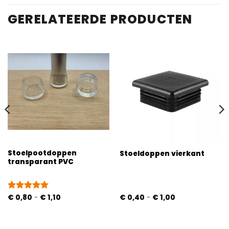
GERELATEERDE PRODUCTEN
Stoelpootdoppen
Stoeldoppen vierkant
transparant PVC
Prijsklasse:
Prijsklasse:
Gewaardeerd
€
0,80
-
€
1,10
€
0,40
-
€
1,00
€ 0,80
€ 0,40
4.93
uit 5
tot
tot
€ 1,10
€ 1,00