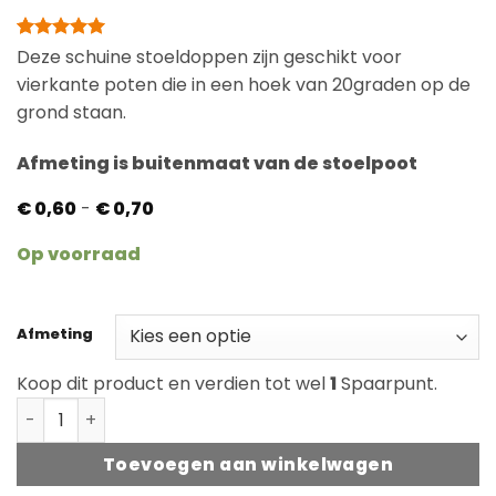
Gewaardeerd
2
Deze schuine stoeldoppen zijn geschikt voor
5
op 5
vierkante poten die in een hoek van 20graden op de
gebaseerd
op
grond staan.
klantbeoordelingen
Afmeting is buitenmaat van de stoelpoot
Prijsklasse:
€
0,60
-
€
0,70
€ 0,60
tot
Op voorraad
€ 0,70
Afmeting
Koop dit product en verdien tot wel
1
Spaarpunt.
Stoeldop voor schuine poot vierkant 20graden aantal
Toevoegen aan winkelwagen