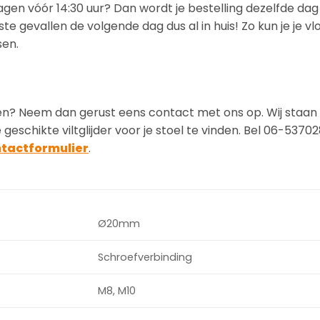
dagen vóór 14:30 uur? Dan wordt je bestelling dezelfde da
e gevallen de volgende dag dus al in huis! Zo kun je je vl
sen.
vinden? Neem dan gerust eens contact met ons op. Wij staan 
geschikte viltglijder voor je stoel te vinden. Bel 06-5370
ntactformulier
.
Ø20mm
Schroefverbinding
M8, M10