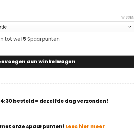
WISSEN
en tot wel
5
Spaarpunten.
et schroefdraad (vervangbaar) aantal
oevoegen aan winkelwagen
4:30 besteld = dezelfde dag verzonden!
g met onze spaarpunten!
Lees hier meer