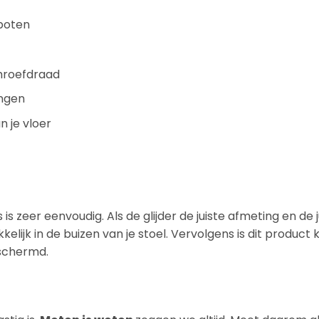
 poten
hroefdraad
ngen
 je vloer
is zeer eenvoudig. Als de glijder de juiste afmeting en de j
elijk in de buizen van je stoel. Vervolgens is dit product 
eschermd.