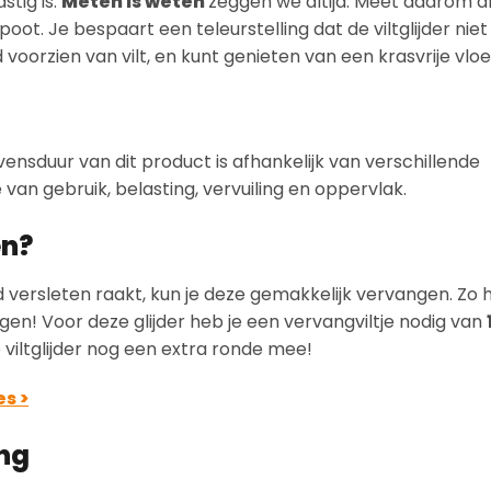
stig is.
Meten is weten
zeggen we altijd. Meet daarom al
ot. Je bespaart een teleurstelling dat de viltglijder niet 
 voorzien van vilt, en kunt genieten van een krasvrije vloe
vensduur van dit product is afhankelijk van verschillende
van gebruik, belasting, vervuiling en oppervlak.
en?
tijd versleten raakt, kun je deze gemakkelijk vervangen. Zo 
angen! Voor deze glijder heb je een vervangviltje nodig van
e viltglijder nog een extra ronde mee!
es >
ing