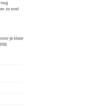
g nog
oer zo snel
voor je klaar
2858