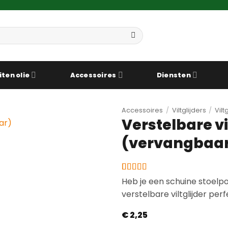
iten olie
Accessoires
Diensten
Accessoires
/
Viltglijders
/
Vil
Verstelbare v
(vervangbaa
Gewaardeerd
5
Heb je een schuine stoelp
3.8
op 5
verstelbare viltglijder per
gebaseerd
op
klantbeoordelingen
€
2,25