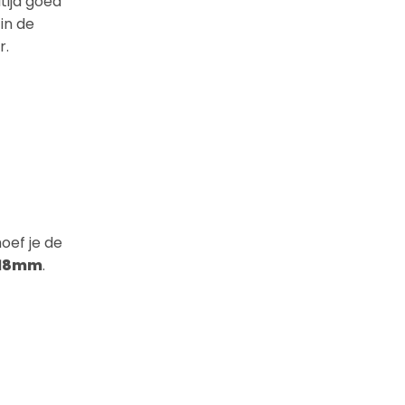
tijd goed
in de
r.
hoef je de
18mm
.