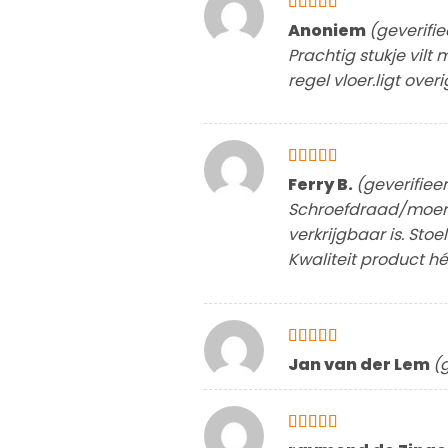
Gewaardeerd
Anoniem
(geverifi
5
uit 5
Prachtig stukje vilt
regel vloer.ligt over
Gewaardeerd
Ferry B.
(geverifiee
3
uit 5
Schroefdraad/moer is
verkrijgbaar is. Stoe
Kwaliteit product hé
Gewaardeerd
Jan van der Lem
(
4
uit 5
Gewaardeerd