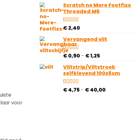
Scratch no More Footfixx
Threaded M6
Gewaardeerd
1
€
2,40
5.00
op 5
gebaseerd
Vervangend vilt
op
klantbeoordeling
Prijsklasse:
Gewaardeerd
71
€
0,90
-
€
1,25
4.75
op 5
€ 0,90
gebaseerd
Viltstrip/Viltstrook
tot
op
zelfklevend 100x5cm
€ 1,25
klantbeoordelingen
Prijsklasse:
Gewaardeerd
81
€
4,75
-
€
40,00
4.78
op 5
uiste
€ 4,75
gebaseerd
tot
klaar voor
op
€ 40,00
klantbeoordelingen