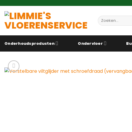
Ga
naar
inhoud
Zoeken
naar:
Onderhoudsproducten
Ondervloer
Bu