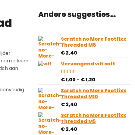
Andere suggesties…
aad
Scratch no More Footfixx
Threaded M8
€
2,40
ijder
of marmoleum
Vervangend vilt soft
zich aan
Prijsklasse:
Gewaardeerd
2
€
1,00
-
€
1,20
5.00
op 5
€ 1,00
gebaseerd
l eenvoudig
Scratch no More Footfixx
tot
op
Threaded M10
€ 1,20
klantbeoordelingen
€
2,40
Scratch no More Footfixx
Threaded M5
€
2,40