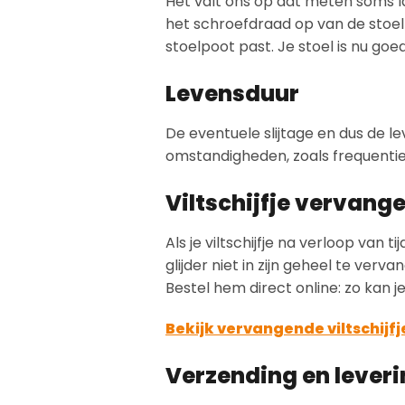
Het valt ons op dat meten soms la
het schroefdraad op van de stoelpo
stoelpoot past. Je stoel is nu goed
Levensduur
De eventuele slijtage en dus de le
omstandigheden, zoals frequentie 
Viltschijfje vervang
Als je viltschijfje na verloop van 
glijder niet in zijn geheel te verv
Bestel hem direct online: zo kan j
Bekijk vervangende viltschijfj
Verzending en lever