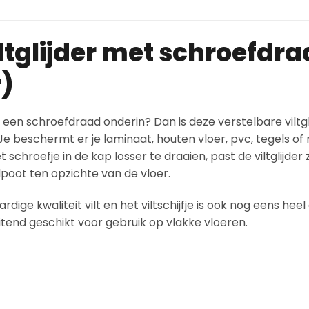
ltglijder met schroefdr
)
een schroefdraad onderin? Dan is deze verstelbare viltgl
 Je beschermt er je laminaat, houten vloer, pvc, tegels 
chroefje in de kap losser te draaien, past de viltglijder 
lpoot ten opzichte van de vloer.
dige kwaliteit vilt en het viltschijfje is ook nog eens hee
luitend geschikt voor gebruik op vlakke vloeren.