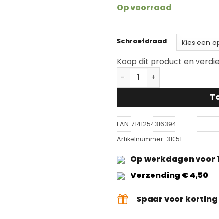
Op voorraad
Schroefdraad
Koop dit product en verdi
Verstelbare viltglijder m
T
EAN:
7141254316394
Artikelnummer:
31051
Op werkdagen voor 1
Verzending € 4,50
Spaar voor kortin