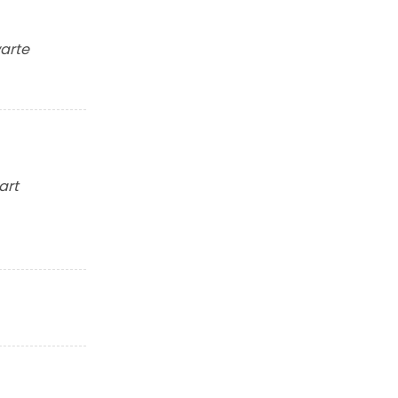
warte
art