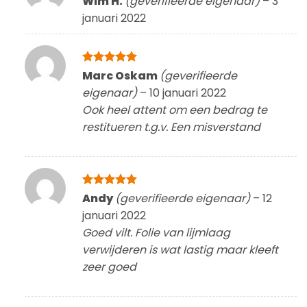
Wim H.
(geverifieerde eigenaar)
–
3
5
uit 5
januari 2022
Gewaardeerd
Marc Oskam
(geverifieerde
5
uit 5
eigenaar)
–
10 januari 2022
Ook heel attent om een bedrag te
restitueren t.g.v. Een misverstand
Gewaardeerd
Andy
(geverifieerde eigenaar)
–
12
5
uit 5
januari 2022
Goed vilt. Folie van lijmlaag
verwijderen is wat lastig maar kleeft
zeer goed