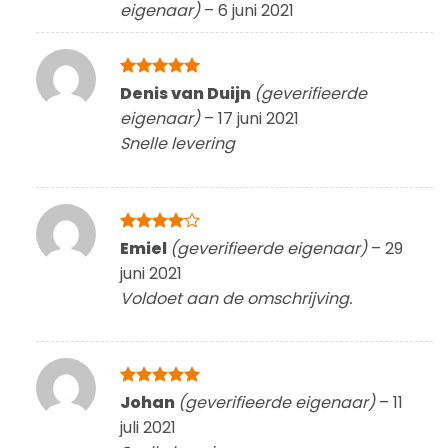
eigenaar)
–
6 juni 2021
Gewaardeerd
Denis van Duijn
(geverifieerde
5
uit 5
eigenaar)
–
17 juni 2021
Snelle levering
Gewaardeerd
Emiel
(geverifieerde eigenaar)
–
29
4
uit 5
juni 2021
Voldoet aan de omschrijving.
Gewaardeerd
Johan
(geverifieerde eigenaar)
–
11
5
uit 5
juli 2021