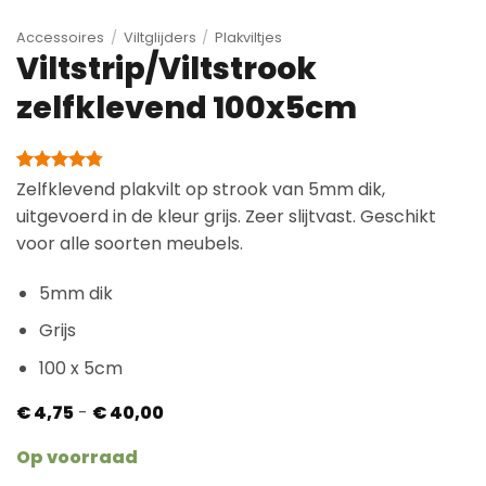
Accessoires
/
Viltglijders
/
Plakviltjes
Viltstrip/Viltstrook
zelfklevend 100x5cm
Gewaardeerd
81
Zelfklevend plakvilt op strook van 5mm dik,
4.78
op 5
uitgevoerd in de kleur grijs. Zeer slijtvast. Geschikt
gebaseerd
op
voor alle soorten meubels.
klantbeoordelingen
5mm dik
Grijs
100 x 5cm
Prijsklasse:
€
4,75
-
€
40,00
€ 4,75
tot
Op voorraad
€ 40,00