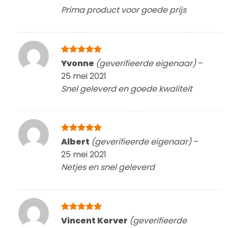
Prima product voor goede prijs
Gewaardeerd
Yvonne
(geverifieerde eigenaar)
–
5
uit 5
25 mei 2021
Snel geleverd en goede kwaliteit
Gewaardeerd
Albert
(geverifieerde eigenaar)
–
5
uit 5
25 mei 2021
Netjes en snel geleverd
Gewaardeerd
Vincent Korver
(geverifieerde
5
uit 5