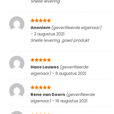
Snelle levering
Gewaardeerd
Anoniem
(geverifieerde eigenaar)
5
uit 5
–
2 augustus 2021
Snelle levering, goed produkt
Gewaardeerd
Hans Louwes
(geverifieerde
5
uit 5
eigenaar)
–
6 augustus 2021
Gewaardeerd
Rene van Doorn
(geverifieerde
5
uit 5
eigenaar)
–
16 augustus 2021