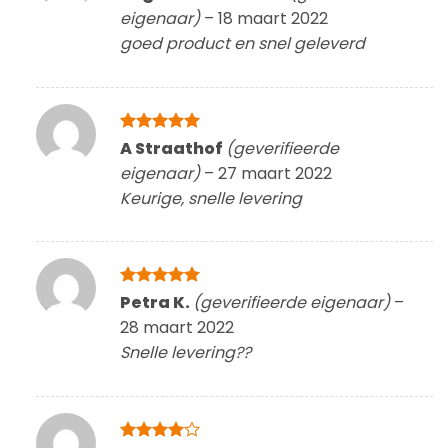
5
uit 5
eigenaar)
–
18 maart 2022
goed product en snel geleverd
Gewaardeerd
A Straathof
(geverifieerde
5
uit 5
eigenaar)
–
27 maart 2022
Keurige, snelle levering
Gewaardeerd
Petra K.
(geverifieerde eigenaar)
–
5
uit 5
28 maart 2022
Snelle levering??