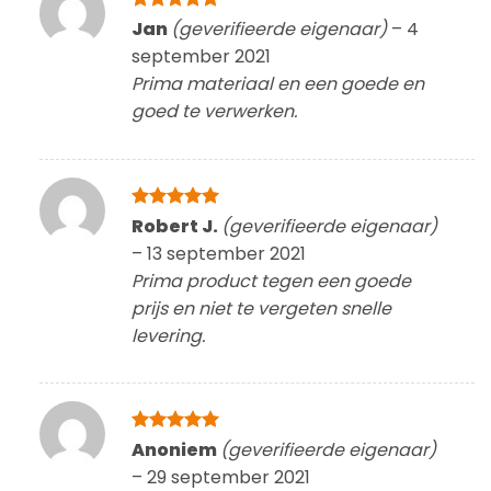
Gewaardeerd
Jan
(geverifieerde eigenaar)
–
4
5
uit 5
september 2021
Prima materiaal en een goede en
goed te verwerken.
Gewaardeerd
Robert J.
(geverifieerde eigenaar)
5
uit 5
–
13 september 2021
Prima product tegen een goede
prijs en niet te vergeten snelle
levering.
Gewaardeerd
Anoniem
(geverifieerde eigenaar)
5
uit 5
–
29 september 2021