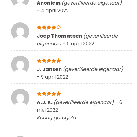
Gewaardeerd
Anoniem
(geverifieerde eigenaar)
4
uit 5
–
4 april 2022
Gewaardeerd
Joep Thomassen
(geverifieerde
4
uit 5
eigenaar)
–
6 april 2022
Gewaardeerd
J. Jansen
(geverifieerde eigenaar)
5
uit 5
–
9 april 2022
Gewaardeerd
A.J. K.
(geverifieerde eigenaar)
–
6
5
uit 5
mei 2022
Keurig geregeld