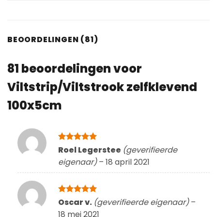
BEOORDELINGEN (81)
81 beoordelingen voor
Viltstrip/Viltstrook zelfklevend
100x5cm
Gewaardeerd
Roel Legerstee
(geverifieerde
5
uit 5
eigenaar)
–
18 april 2021
Gewaardeerd
Oscar v.
(geverifieerde eigenaar)
–
5
uit 5
18 mei 2021