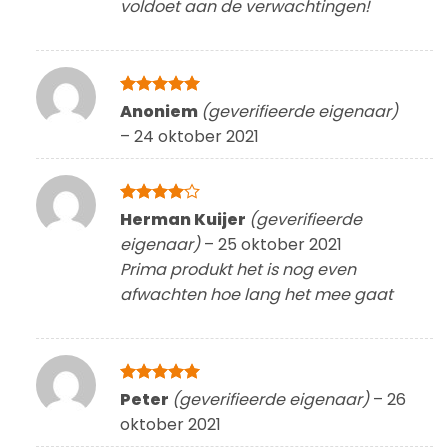
voldoet aan de verwachtingen!
Gewaardeerd
Anoniem
(geverifieerde eigenaar)
5
uit 5
–
24 oktober 2021
Gewaardeerd
Herman Kuijer
(geverifieerde
4
uit 5
eigenaar)
–
25 oktober 2021
Prima produkt het is nog even
afwachten hoe lang het mee gaat
Gewaardeerd
Peter
(geverifieerde eigenaar)
–
26
5
uit 5
oktober 2021