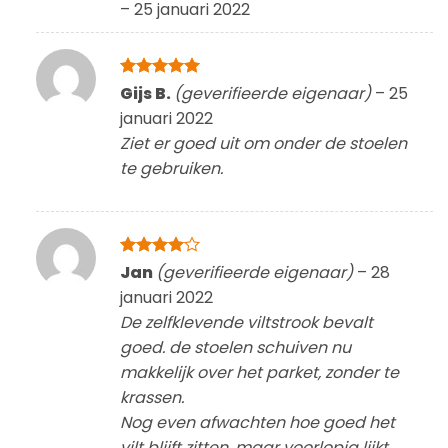
–
25 januari 2022
Gewaardeerd
Gijs B.
(geverifieerde eigenaar)
–
25
5
uit 5
januari 2022
Ziet er goed uit om onder de stoelen
te gebruiken.
Gewaardeerd
Jan
(geverifieerde eigenaar)
–
28
4
uit 5
januari 2022
De zelfklevende viltstrook bevalt
goed. de stoelen schuiven nu
makkelijk over het parket, zonder te
krassen.
Nog even afwachten hoe goed het
vilt blijft zitten, maar voorlopig lijkt