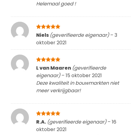
Helemaal goed !
Gewaardeerd
Niels
(geverifieerde eigenaar)
–
3
5
uit 5
oktober 2021
Gewaardeerd
L van Maaren
(geverifieerde
5
uit 5
eigenaar)
–
15 oktober 2021
Deze kwaliteit in bouwmarkten niet
meer verkrijgbaar!
Gewaardeerd
R.A.
(geverifieerde eigenaar)
–
16
5
uit 5
oktober 2021