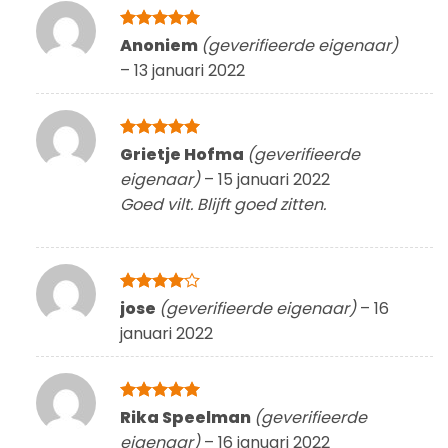
Gewaardeerd
Anoniem
(geverifieerde eigenaar)
5
uit 5
–
13 januari 2022
Gewaardeerd
Grietje Hofma
(geverifieerde
5
uit 5
eigenaar)
–
15 januari 2022
Goed vilt. Blijft goed zitten.
Gewaardeerd
jose
(geverifieerde eigenaar)
–
16
4
uit 5
januari 2022
Gewaardeerd
Rika Speelman
(geverifieerde
5
uit 5
eigenaar)
–
16 januari 2022