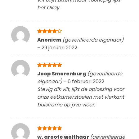
het Okay.
Gewaardeerd
Anoniem
(geverifieerde eigenaar)
4
uit 5
–
29 januari 2022
Gewaardeerd
Joop Smorenburg
(geverifieerde
5
uit 5
eigenaar)
–
6 februari 2022
Stevig dik vilt, lijkt de oplossing voor
onze eetkamerstoelen met vierkant
buisframe op pvc vloer.
Gewaardeerd
w. groote wolthaar
(geverifieerde