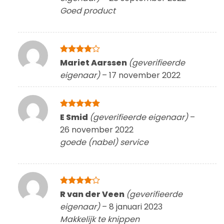
Goed product
Gewaardeerd
Mariet Aarssen
(geverifieerde
4
uit 5
eigenaar)
–
17 november 2022
Gewaardeerd
E Smid
(geverifieerde eigenaar)
–
5
uit 5
26 november 2022
goede (nabel) service
Gewaardeerd
R van der Veen
(geverifieerde
4
uit 5
eigenaar)
–
8 januari 2023
Makkelijk te knippen