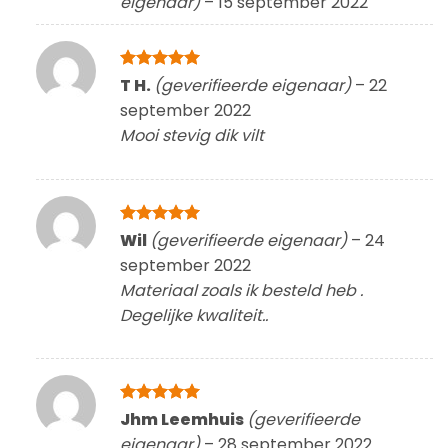
eigenaar)
–
15 september 2022
Gewaardeerd
T H.
(geverifieerde eigenaar)
–
22
5
uit 5
september 2022
Mooi stevig dik vilt
Gewaardeerd
Wil
(geverifieerde eigenaar)
–
24
5
uit 5
september 2022
Materiaal zoals ik besteld heb .
Degelijke kwaliteit..
Gewaardeerd
Jhm Leemhuis
(geverifieerde
5
uit 5
eigenaar)
–
28 september 2022