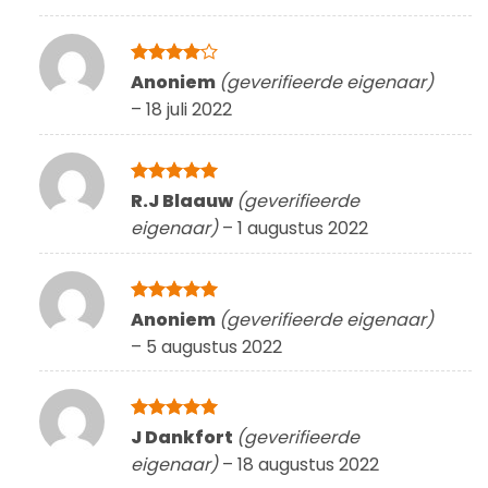
Gewaardeerd
Anoniem
(geverifieerde eigenaar)
4
uit 5
–
18 juli 2022
Gewaardeerd
R.J Blaauw
(geverifieerde
5
uit 5
eigenaar)
–
1 augustus 2022
Gewaardeerd
Anoniem
(geverifieerde eigenaar)
5
uit 5
–
5 augustus 2022
Gewaardeerd
J Dankfort
(geverifieerde
5
uit 5
eigenaar)
–
18 augustus 2022