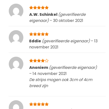
Gewaardeerd
A.W. Schinkel
(geverifieerde
5
uit 5
eigenaar)
–
30 oktober 2021
Gewaardeerd
Eddie
(geverifieerde eigenaar)
–
13
5
uit 5
november 2021
Gewaardeerd
Anoniem
(geverifieerde eigenaar)
4
uit 5
–
14 november 2021
De strips mogen ook 3cm of 4cm
breed zijn