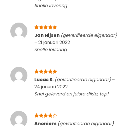
Snelle levering
Gewaardeerd
Jan Nijsen
(geverifieerde eigenaar)
5
uit 5
–
21 januari 2022
snelle levering
Gewaardeerd
Lucas S.
(geverifieerde eigenaar)
–
5
uit 5
24 januari 2022
Snel geleverd en juiste dikte, top!
Gewaardeerd
Anoniem
(geverifieerde eigenaar)
4
uit 5