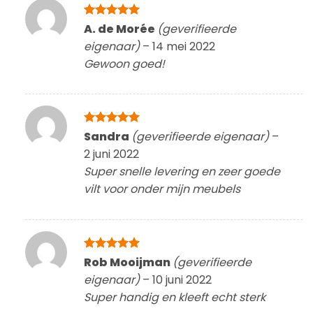
Gewaardeerd
A. de Morée
(geverifieerde
5
uit 5
eigenaar)
–
14 mei 2022
Gewoon goed!
Gewaardeerd
Sandra
(geverifieerde eigenaar)
–
5
uit 5
2 juni 2022
Super snelle levering en zeer goede
vilt voor onder mijn meubels
Gewaardeerd
Rob Mooijman
(geverifieerde
5
uit 5
eigenaar)
–
10 juni 2022
Super handig en kleeft echt sterk