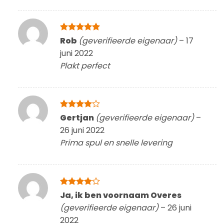
Gewaardeerd
Rob
(geverifieerde eigenaar)
–
17
5
uit 5
juni 2022
Plakt perfect
Gewaardeerd
Gertjan
(geverifieerde eigenaar)
–
4
uit 5
26 juni 2022
Prima spul en snelle levering
Gewaardeerd
Ja, ik ben voornaam Overes
4
uit 5
(geverifieerde eigenaar)
–
26 juni
2022