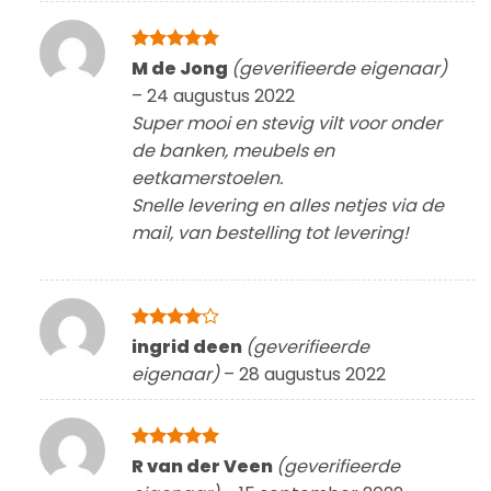
Gewaardeerd
M de Jong
(geverifieerde eigenaar)
5
uit 5
–
24 augustus 2022
Super mooi en stevig vilt voor onder
de banken, meubels en
eetkamerstoelen.
Snelle levering en alles netjes via de
mail, van bestelling tot levering!
Gewaardeerd
ingrid deen
(geverifieerde
4
uit 5
eigenaar)
–
28 augustus 2022
Gewaardeerd
R van der Veen
(geverifieerde
5
uit 5