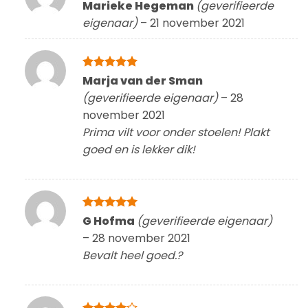
Gewaardeerd
Marieke Hegeman
(geverifieerde
5
uit 5
eigenaar)
–
21 november 2021
Gewaardeerd
Marja van der Sman
5
uit 5
(geverifieerde eigenaar)
–
28
november 2021
Prima vilt voor onder stoelen! Plakt
goed en is lekker dik!
Gewaardeerd
G Hofma
(geverifieerde eigenaar)
5
uit 5
–
28 november 2021
Bevalt heel goed.?