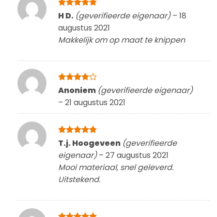
Gewaardeerd
H D.
(geverifieerde eigenaar)
–
18
5
uit 5
augustus 2021
Makkelijk om op maat te knippen
Gewaardeerd
Anoniem
(geverifieerde eigenaar)
4
uit 5
–
21 augustus 2021
Gewaardeerd
T.j. Hoogeveen
(geverifieerde
5
uit 5
eigenaar)
–
27 augustus 2021
Mooi materiaal, snel geleverd.
Uitstekend.