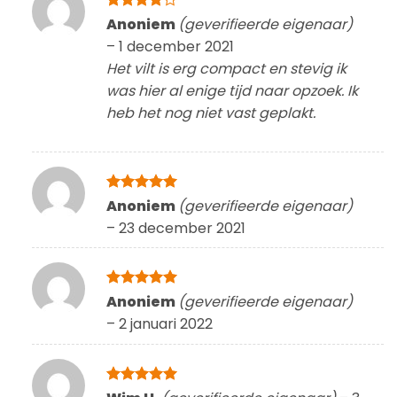
Gewaardeerd
Anoniem
(geverifieerde eigenaar)
4
uit 5
–
1 december 2021
Het vilt is erg compact en stevig ik
was hier al enige tijd naar opzoek. Ik
heb het nog niet vast geplakt.
Gewaardeerd
Anoniem
(geverifieerde eigenaar)
5
uit 5
–
23 december 2021
Gewaardeerd
Anoniem
(geverifieerde eigenaar)
5
uit 5
–
2 januari 2022
Gewaardeerd