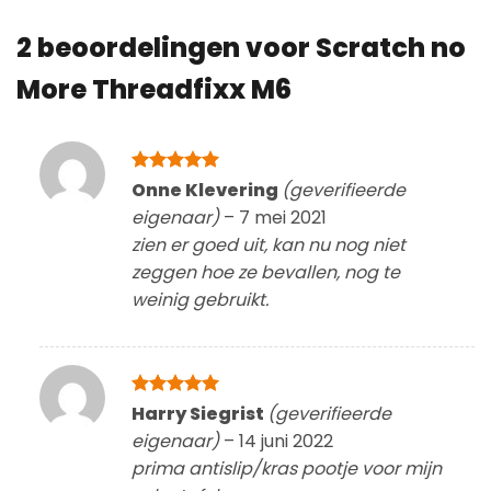
2 beoordelingen voor
Scratch no
More Threadfixx M6
Gewaardeerd
Onne Klevering
(geverifieerde
5
uit 5
eigenaar)
–
7 mei 2021
zien er goed uit, kan nu nog niet
zeggen hoe ze bevallen, nog te
weinig gebruikt.
Gewaardeerd
Harry Siegrist
(geverifieerde
5
uit 5
eigenaar)
–
14 juni 2022
prima antislip/kras pootje voor mijn