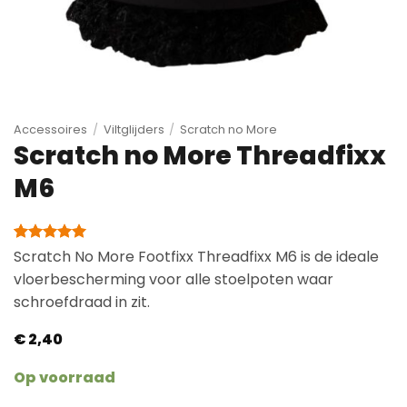
Accessoires
/
Viltglijders
/
Scratch no More
Scratch no More Threadfixx
M6
Gewaardeerd
2
Scratch No More Footfixx Threadfixx M6 is de ideale
5
op 5
vloerbescherming voor alle stoelpoten waar
gebaseerd
op
schroefdraad in zit.
klantbeoordelingen
€
2,40
Op voorraad