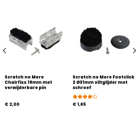
Scratch no More
Scratch no More Footclick
Chairfixx 19mm met
2 Ø31mm viltglijder met
verwijderbare pin
schroef
€
2,00
Gewaardeerd
€
1,65
4
uit 5