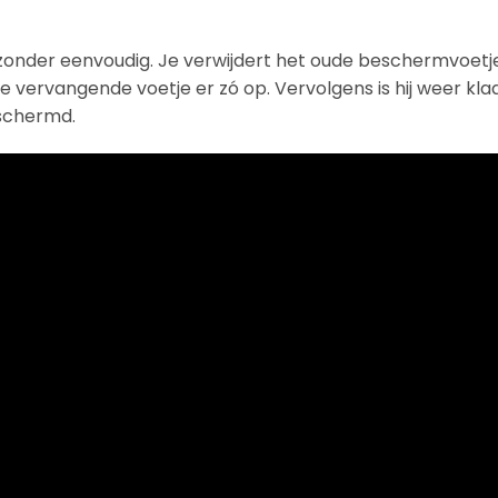
jzonder eenvoudig. Je verwijdert het oude beschermvoetj
de vervangende voetje er zó op. Vervolgens is hij weer kla
eschermd.