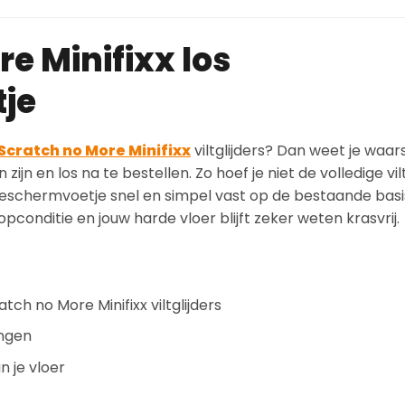
e Minifixx los
je
Scratch no More Minifixx
viltglijders? Dan weet je waars
n en los na te bestellen. Zo hoef je niet de volledige vilt
beschermvoetje snel en simpel vast op de bestaande basis.
topconditie en jouw harde vloer blijft zeker weten krasvrij.
tch no More Minifixx viltglijders
ngen
 je vloer