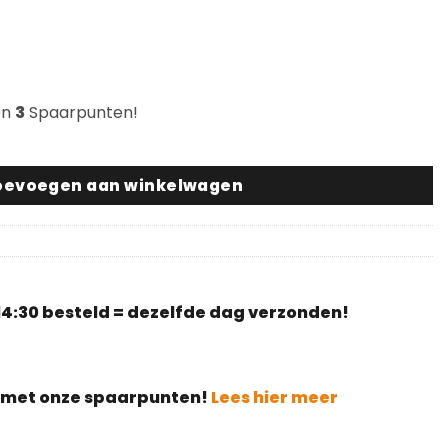
en
3
Spaarpunten!
los Beschermvoetje aantal
oevoegen aan winkelwagen
4:30 besteld = dezelfde dag verzonden!
g met onze spaarpunten!
Lees hier meer