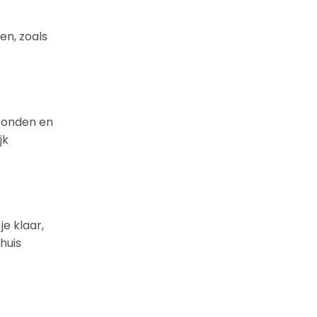
en, zoals
rzonden en
jk
je klaar,
huis