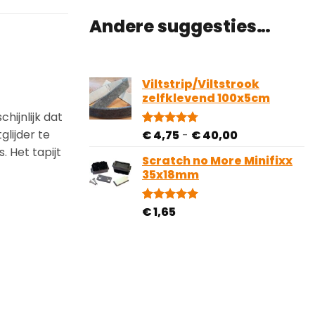
Andere suggesties…
Viltstrip/Viltstrook
zelfklevend 100x5cm
chijnlijk dat
Prijsklasse:
glijder te
€
4,75
-
€
40,00
Gewaardeerd
81
4.78
op 5
€ 4,75
 Het tapijt
gebaseerd
Scratch no More Minifixx
tot
op
35x18mm
€ 40,00
klantbeoordelingen
€
1,65
Gewaardeerd
2
5.00
op 5
gebaseerd
op
klantbeoordelingen