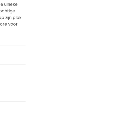
De unieke
vochtige
p zijn plek
More voor