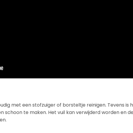
ig met een stofzuiger of borsteltje reinigen. Tevens is h
 schoon te maken. Het vuil kan verwijderd worden en d
en.