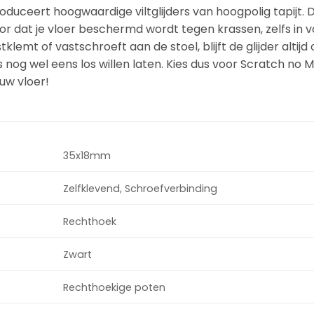
duceert hoogwaardige viltglijders van hoogpolig tapijt. 
oor dat je vloer beschermd wordt tegen krassen, zelfs in 
mt of vastschroeft aan de stoel, blijft de glijder altijd o
ers nog wel eens los willen laten. Kies dus voor Scratch no 
uw vloer!
35x18mm
Zelfklevend, Schroefverbinding
Rechthoek
Zwart
Rechthoekige poten