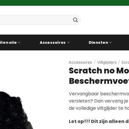
iten olie
Accessoires
Diensten
Accessoires
/
Viltglijders
/
Scr
Scratch no Mor
Beschermvoe
Vervangbaar beschermvo
versleten? Dan vervang je
de volledige viltglijder te
Let op!!! Dit zijn alle