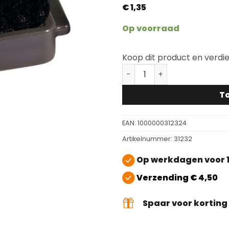
€
1,35
Op voorraad
Koop dit product en verdi
Scratch no More Minifixx 
T
EAN:
1000000312324
Artikelnummer:
31232
Op werkdagen voor 1
Verzending € 4,50
Spaar voor kortin