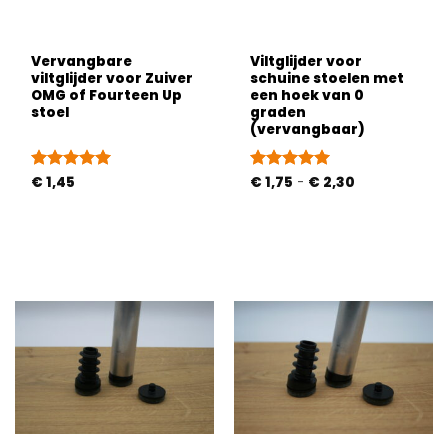
Vervangbare
Viltglijder voor
viltglijder voor Zuiver
schuine stoelen met
OMG of Fourteen Up
een hoek van 0
stoel
graden
(vervangbaar)
Prijsklasse:
Gewaardeerd
€
1,45
Gewaardeerd
€
1,75
-
€
2,30
€ 1,75
5
uit 5
5
uit 5
tot
€ 2,30