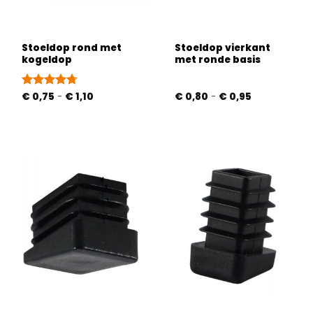
Stoeldop rond met
Stoeldop vierkant
kogeldop
met ronde basis
Prijsklasse:
Prijsklasse:
Gewaardeerd
€
0,75
-
€
1,10
€
0,80
-
€
0,95
€ 0,75
€ 0,80
4.71
uit 5
tot
tot
€ 1,10
€ 0,95