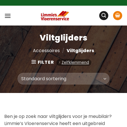
Ga
naar
inhoud
Viltglijders
Accessoires
/
Viltglijders
FILTER
Zelfklemmend
Ben je op zoek naar viltglijders voor je meubilair?
Limmie’s Vloerenservice heeft een uitgebreid