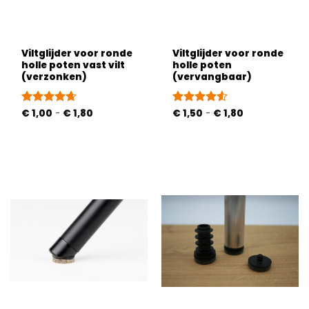
Viltglijder voor ronde
Viltglijder voor ronde
holle poten vast vilt
holle poten
(verzonken)
(vervangbaar)
Prijsklasse:
Prijsklasse:
Gewaardeerd
€
1,00
-
€
1,80
Gewaardeerd
€
1,50
-
€
1,80
€ 1,00
€ 1,50
4.63
uit 5
4.5
uit 5
tot
tot
€ 1,80
€ 1,80