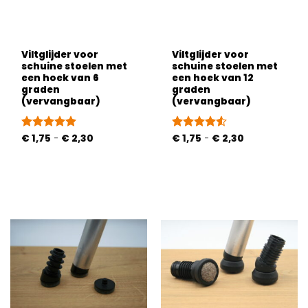
Viltglijder voor
Viltglijder voor
schuine stoelen met
schuine stoelen met
een hoek van 6
een hoek van 12
graden
graden
(vervangbaar)
(vervangbaar)
Prijsklasse:
Prijsklasse:
Gewaardeerd
€
1,75
-
€
2,30
Gewaardeerd
€
1,75
-
€
2,30
€ 1,75
€ 1,75
5
uit 5
4.53
uit 5
tot
tot
€ 2,30
€ 2,30