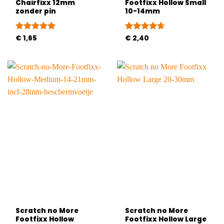
Chairfixx 12mm
Footfixx Hollow Small
zonder pin
10-14mm
Gewaardeerd
€
1,65
Gewaardeerd
€
2,40
5
uit 5
4.63
uit 5
Scratch no More
Scratch no More
Footfixx Hollow
Footfixx Hollow Large