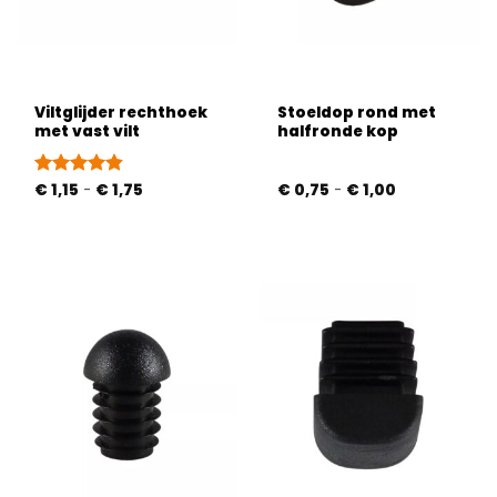
Viltglijder rechthoek
Stoeldop rond met
met vast vilt
halfronde kop
Prijsklasse:
Prijsklasse:
Gewaardeerd
€
1,15
-
€
1,75
€
0,75
-
€
1,00
€ 1,15
€ 0,75
4.82
uit 5
tot
tot
€ 1,75
€ 1,00