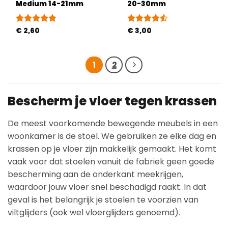
Medium 14-21mm
20-30mm
Gewaardeerd
€
2,60
Gewaardeerd
€
3,00
4.75
uit 5
4.5
uit 5
1
2
Bescherm je vloer tegen krassen
De meest voorkomende bewegende meubels in een
woonkamer is de stoel. We gebruiken ze elke dag en
krassen op je vloer zijn makkelijk gemaakt. Het komt
vaak voor dat stoelen vanuit de fabriek geen goede
bescherming aan de onderkant meekrijgen,
waardoor jouw vloer snel beschadigd raakt. In dat
geval is het belangrijk je stoelen te voorzien van
viltglijders (ook wel vloerglijders genoemd).