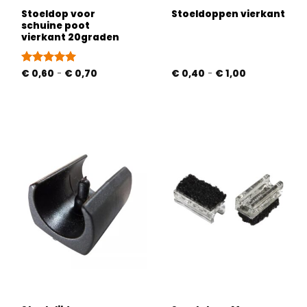
Stoeldop voor
Stoeldoppen vierkant
schuine poot
vierkant 20graden
Prijsklasse:
Prijsklasse:
Gewaardeerd
€
0,60
-
€
0,70
€
0,40
-
€
1,00
€ 0,60
€ 0,40
5
uit 5
tot
tot
€ 0,70
€ 1,00