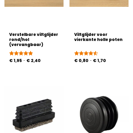
Verstelbare viltglijder
Viltglijder voor
rond/hol
vierkante holle poten
(vervangbaar)
Prijsklasse:
Prijsklasse:
Gewaardeerd
€
1,95
-
€
2,40
Gewaardeerd
€
0,80
-
€
1,70
€ 1,95
€ 0,80
4.79
uit 5
4.5
uit 5
tot
tot
€ 2,40
€ 1,70