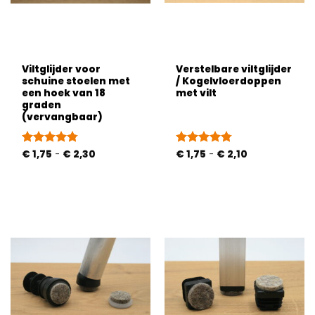
Viltglijder voor
Verstelbare viltglijder
schuine stoelen met
/ Kogelvloerdoppen
een hoek van 18
met vilt
graden
(vervangbaar)
Prijsklasse:
Prijsklasse:
Gewaardeerd
€
1,75
-
€
2,30
Gewaardeerd
€
1,75
-
€
2,10
€ 1,75
€ 1,75
4.72
uit 5
4.72
uit 5
tot
tot
€ 2,30
€ 2,10