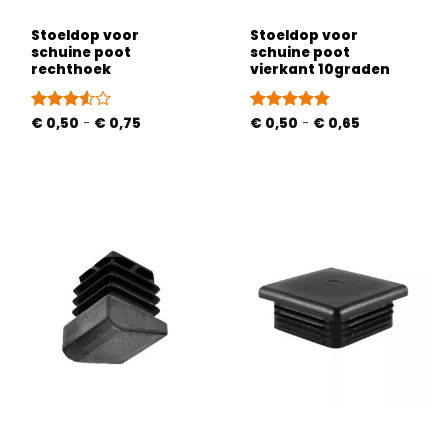
Stoeldop voor
Stoeldop voor
schuine poot
schuine poot
rechthoek
vierkant 10graden
Prijsklasse:
Prijsklasse:
Gewaardeerd
€
0,50
-
€
0,75
Gewaardeerd
€
0,50
-
€
0,65
€ 0,50
€ 0,50
3.5
uit
5
uit 5
tot
tot
5
€ 0,75
€ 0,65