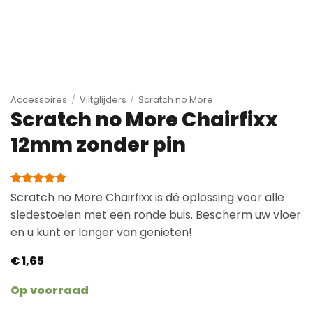
Accessoires
/
Viltglijders
/
Scratch no More
Scratch no More Chairfixx
12mm zonder pin
Gewaardeerd
1
Scratch no More Chairfixx is dé oplossing voor alle
5
op 5
sledestoelen met een ronde buis. Bescherm uw vloer
gebaseerd
op
en u kunt er langer van genieten!
klantbeoordeling
€
1,65
Op voorraad