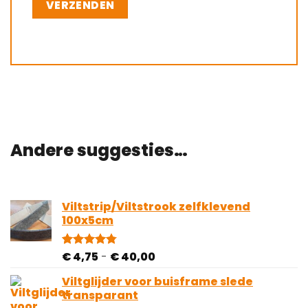
Andere suggesties…
Viltstrip/Viltstrook zelfklevend
100x5cm
Prijsklasse:
€
4,75
-
€
40,00
Gewaardeerd
81
4.78
op 5
€ 4,75
gebaseerd
Viltglijder voor buisframe slede
tot
op
transparant
€ 40,00
klantbeoordelingen