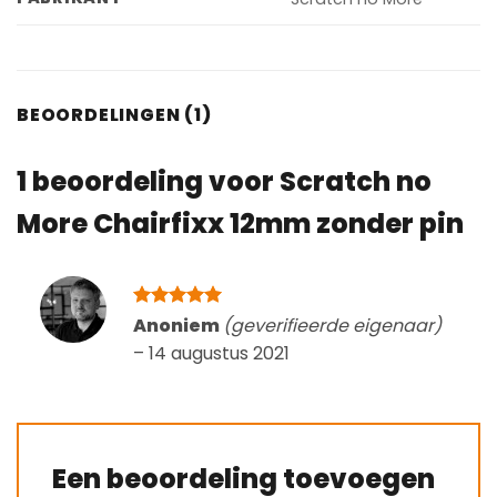
BEOORDELINGEN (1)
1 beoordeling voor
Scratch no
More Chairfixx 12mm zonder pin
Gewaardeerd
Anoniem
(geverifieerde eigenaar)
5
uit 5
–
14 augustus 2021
Een beoordeling toevoegen