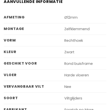
AANVULLENDE INFORMATIE
AFMETING
Ø12mm
MONTAGE
Zelfklemmend
VORM
Rechthoek
KLEUR
Zwart
GESCHIKT VOOR
Rond buisframe
VLOER
Harde vloeren
VERVANGBAAR VILT
Nee
SOORT
Viltglijders
FABRIKANT
Scratch no More