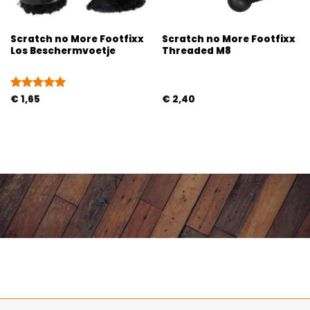
Scratch no More Footfixx
Scratch no More Footfixx
Los Beschermvoetje
Threaded M8
Gewaardeerd
€
1,65
€
2,40
5
uit 5