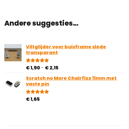
Andere suggesties…
Viltglijder voor buisframe slede
transparant
Prijsklasse:
€
1,90
-
€
2,15
Gewaardeerd
10
4.90
op 5
€ 1,90
gebaseerd
Scratch no More Chairfixx 11mm met
tot
op
vaste pin
€ 2,15
klantbeoordelingen
€
1,65
Gewaardeerd
1
5.00
op 5
gebaseerd
op
klantbeoordeling