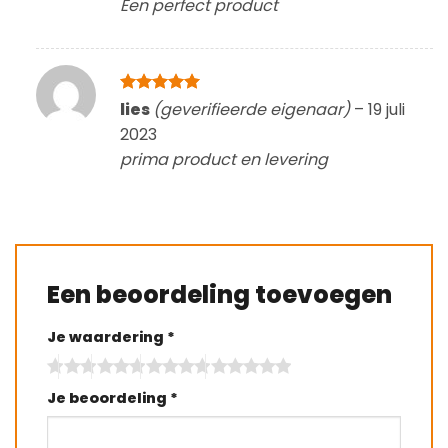
Een perfect product
Gewaardeerd
lies
(geverifieerde eigenaar)
–
19 juli
5
uit 5
2023
prima product en levering
Een beoordeling toevoegen
Je waardering
*
Je beoordeling
*