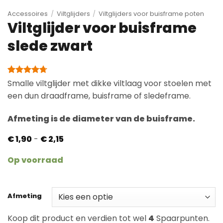
Accessoires
/
Viltglijders
/
Viltglijders voor buisframe poten
Viltglijder voor buisframe
slede zwart
Gewaardeerd
24
Smalle viltglijder met dikke viltlaag voor stoelen met
4.71
op 5
een dun draadframe, buisframe of sledeframe.
gebaseerd
op
klantbeoordelingen
Afmeting is de diameter van de buisframe.
Prijsklasse:
€
1,90
-
€
2,15
€ 1,90
tot
Op voorraad
€ 2,15
Afmeting
Koop dit product en verdien tot wel
4
Spaarpunten.