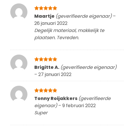
Gewaardeerd
Maartje
(geverifieerde eigenaar)
–
5
uit 5
26 januari 2022
Degelijk materiaal, makkelijk te
plaatsen. Tevreden.
Gewaardeerd
Brigitte A.
(geverifieerde eigenaar)
5
uit 5
–
27 januari 2022
Gewaardeerd
Tonny Roijakkers
(geverifieerde
5
uit 5
eigenaar)
–
9 februari 2022
Super