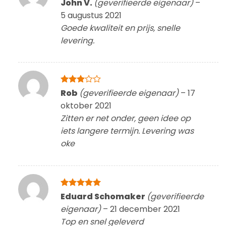
Gewaardeerd
John V.
(geverifieerde eigenaar)
–
5
uit 5
5 augustus 2021
Goede kwaliteit en prijs, snelle
levering.
Gewaardeerd
Rob
(geverifieerde eigenaar)
–
17
3
uit 5
oktober 2021
Zitten er net onder, geen idee op
iets langere termijn. Levering was
oke
Gewaardeerd
Eduard Schomaker
(geverifieerde
5
uit 5
eigenaar)
–
21 december 2021
Top en snel geleverd