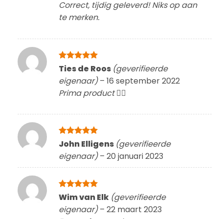
Correct, tijdig geleverd! Niks op aan
te merken.
Gewaardeerd
Ties de Roos
(geverifieerde
5
uit 5
eigenaar)
–
16 september 2022
Prima product 👍🏻
Gewaardeerd
John Elligens
(geverifieerde
5
uit 5
eigenaar)
–
20 januari 2023
Gewaardeerd
Wim van Elk
(geverifieerde
5
uit 5
eigenaar)
–
22 maart 2023