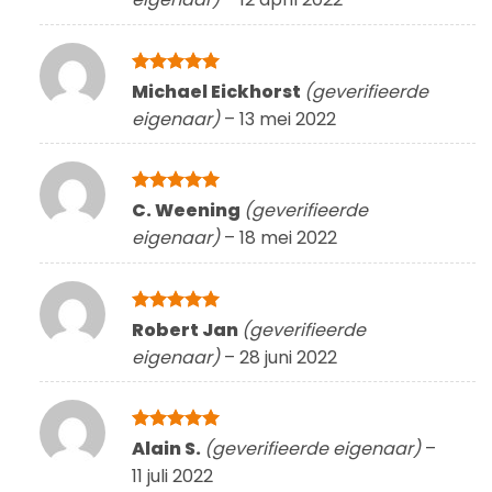
Gewaardeerd
Michael Eickhorst
(geverifieerde
5
uit 5
eigenaar)
–
13 mei 2022
Gewaardeerd
C. Weening
(geverifieerde
5
uit 5
eigenaar)
–
18 mei 2022
Gewaardeerd
Robert Jan
(geverifieerde
5
uit 5
eigenaar)
–
28 juni 2022
Gewaardeerd
Alain S.
(geverifieerde eigenaar)
–
5
uit 5
11 juli 2022