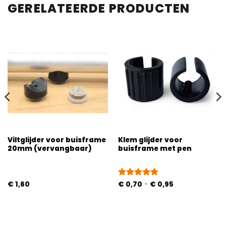
GERELATEERDE PRODUCTEN
Viltglijder voor buisframe
Klem glijder voor
20mm (vervangbaar)
buisframe met pen
Prijsklasse:
€
1,60
Gewaardeerd
€
0,70
-
€
0,95
€ 0,70
4.83
uit 5
tot
€ 0,95