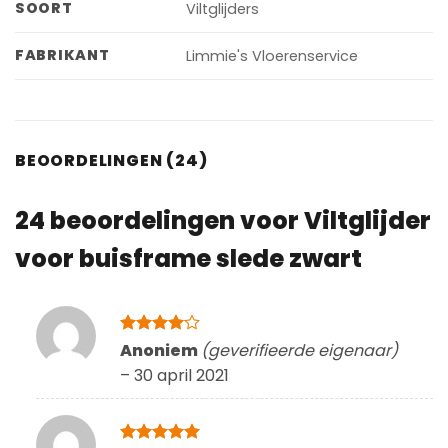
SOORT
Viltglijders
FABRIKANT
Limmie's Vloerenservice
BEOORDELINGEN (24)
24 beoordelingen voor
Viltglijder
voor buisframe slede zwart
Gewaardeerd
Anoniem
(geverifieerde eigenaar)
4
uit 5
–
30 april 2021