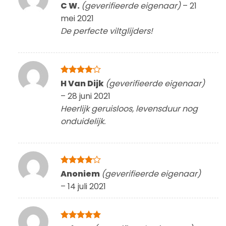
Gewaardeerd
C W.
(geverifieerde eigenaar)
–
21
5
uit 5
mei 2021
De perfecte viltglijders!
Gewaardeerd
H Van Dijk
(geverifieerde eigenaar)
4
uit 5
–
28 juni 2021
Heerlijk geruisloos, levensduur nog
onduidelijk.
Gewaardeerd
Anoniem
(geverifieerde eigenaar)
4
uit 5
–
14 juli 2021