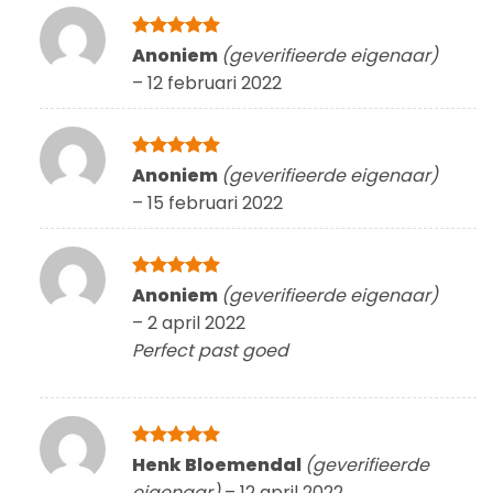
Gewaardeerd
Anoniem
(geverifieerde eigenaar)
5
uit 5
–
12 februari 2022
Gewaardeerd
Anoniem
(geverifieerde eigenaar)
5
uit 5
–
15 februari 2022
Gewaardeerd
Anoniem
(geverifieerde eigenaar)
5
uit 5
–
2 april 2022
Perfect past goed
Gewaardeerd
Henk Bloemendal
(geverifieerde
5
uit 5
eigenaar)
–
12 april 2022