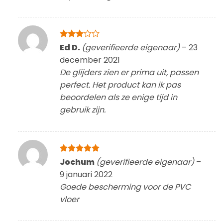
Gewaardeerd
Ed D.
(geverifieerde eigenaar)
–
23
3
uit 5
december 2021
De glijders zien er prima uit, passen
perfect. Het product kan ik pas
beoordelen als ze enige tijd in
gebruik zijn.
Gewaardeerd
Jochum
(geverifieerde eigenaar)
–
5
uit 5
9 januari 2022
Goede bescherming voor de PVC
vloer