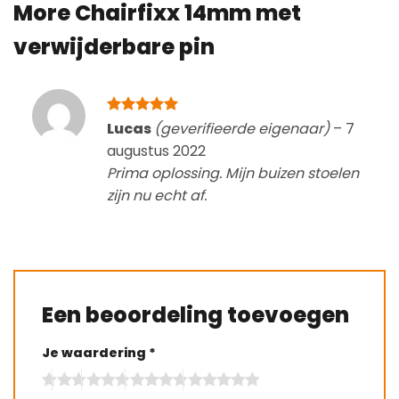
More Chairfixx 14mm met
verwijderbare pin
Gewaardeerd
Lucas
(geverifieerde eigenaar)
–
7
5
uit 5
augustus 2022
Prima oplossing. Mijn buizen stoelen
zijn nu echt af.
Een beoordeling toevoegen
Je waardering
*