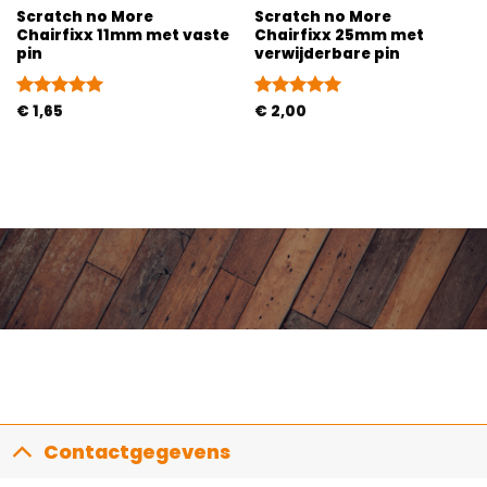
Scratch no More
Scratch no More
Chairfixx 11mm met vaste
Chairfixx 25mm met
pin
verwijderbare pin
Gewaardeerd
€
1,65
Gewaardeerd
€
2,00
5
uit 5
5
uit 5
Contactgegevens