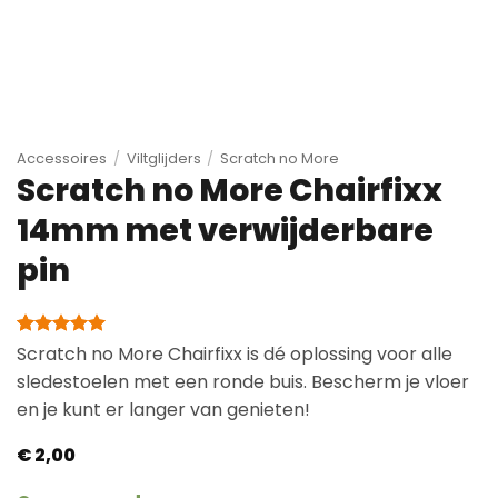
Accessoires
/
Viltglijders
/
Scratch no More
Scratch no More Chairfixx
14mm met verwijderbare
pin
Gewaardeerd
1
Scratch no More Chairfixx is dé oplossing voor alle
5
op 5
sledestoelen met een ronde buis. Bescherm je vloer
gebaseerd
op
en je kunt er langer van genieten!
klantbeoordeling
€
2,00