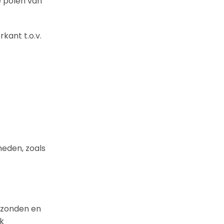
e polen van
kant t.o.v.
heden, zoals
erzonden en
jk