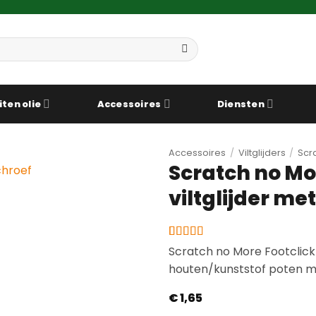
iten olie
Accessoires
Diensten
Accessoires
/
Viltglijders
/
Scr
Scratch no Mo
viltglijder me
Gewaardeerd
4
Scratch no More Footclick 
4.25
op 5
houten/kunststof poten m
gebaseerd
op
klantbeoordelingen
€
1,65