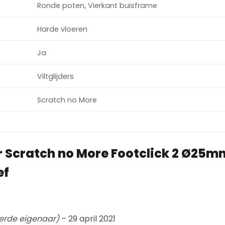
Ronde poten, Vierkant buisframe
Harde vloeren
Ja
Viltglijders
Scratch no More
r
Scratch no More Footclick 2 Ø25m
ef
eerde eigenaar)
–
29 april 2021