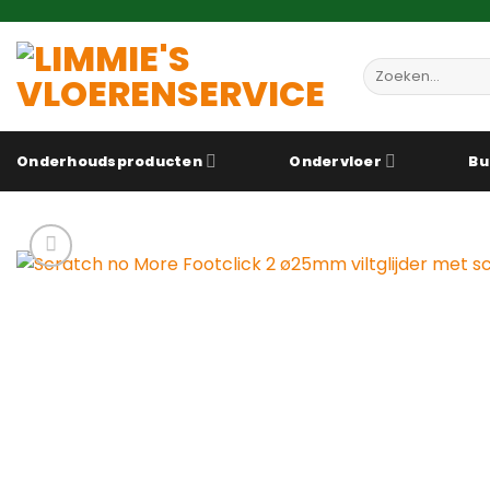
Ga
naar
inhoud
Zoeken
naar:
Onderhoudsproducten
Ondervloer
Bu