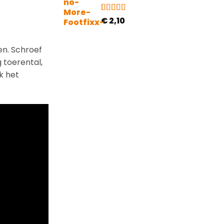
Gewaardeerd
1
€
2,10
5.00
op 5
gebaseerd
op
en. Schroef
klantbeoordeling
 toerental,
ik het