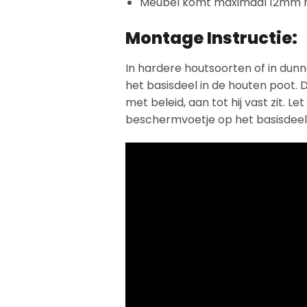
Meubel komt maximaal 12mm h
Montage Instructie:
In hardere houtsoorten of in dun
het basisdeel in de houten poot.
met beleid, aan tot hij vast zit. L
beschermvoetje op het basisdeel t