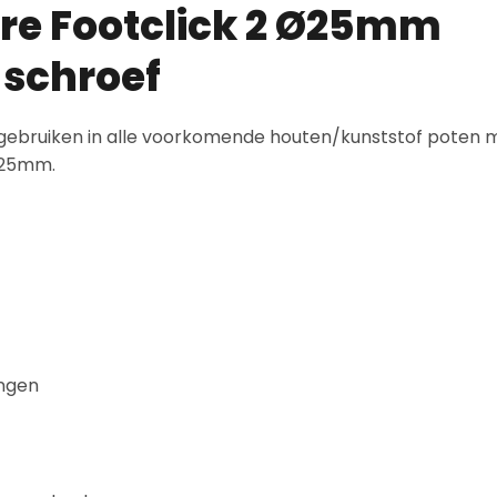
re Footclick 2 Ø25mm
t schroef
e gebruiken in alle voorkomende houten/kunststof poten 
ø25mm.
ngen