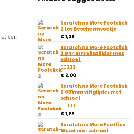
Scratch no More Footclick
2 Los Beschermvoetje
€
1,35
met een
Scratch no More Footclick
2 Ø44mm viltglijder met
schroef
Gewaardeerd
1
€
2,00
4.00
op 5
gebaseerd
Scratch no More Footclick
op
2 Ø31mm viltglijder met
klantbeoordeling
schroef
Gewaardeerd
1
€
1,65
4.00
op 5
gebaseerd
Scratch no More Footfixx
op
Wood met schroef
klantbeoordeling