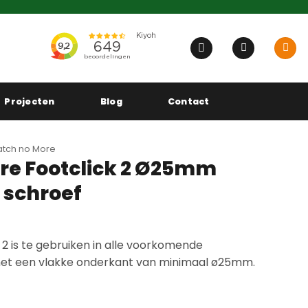
Projecten
Blog
Contact
atch no More
re Footclick 2 Ø25mm
t schroef
2 is te gebruiken in alle voorkomende
et een vlakke onderkant van minimaal ø25mm.