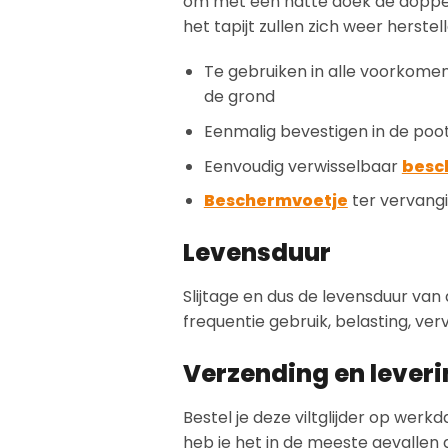
om met een natte doek de doppen
het tapijt zullen zich weer herstell
Te gebruiken in alle voorkome
de grond
Eenmalig bevestigen in de poo
Eenvoudig verwisselbaar
besc
Beschermvoetje
ter vervangi
Levensduur
Slijtage en dus de levensduur van 
frequentie gebruik, belasting, ver
Verzending en lever
Bestel je deze viltglijder op wer
heb je het in de meeste gevallen de