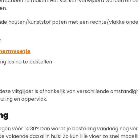
 schoon te maken. Het vuil kan verwijderd worden en d
en.
nde houten/kunststof poten met een rechte/vlakke onder
t
hermvoetje
ng los na te bestellen
deze viltglijder is afhankelijk van verschillende omstandig
vuiling en oppervlak.
ing
kdagen vóór 14:30? Dan wordt je bestelling vandaag nog v
 volgende dag al in huis! Zo kun jij je vloer zo snel mogeli