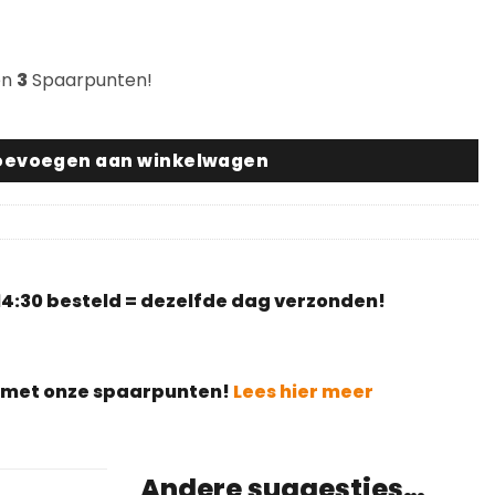
en
3
Spaarpunten!
 2 Ø25mm viltglijder met schroef aantal
oevoegen aan winkelwagen
4:30 besteld = dezelfde dag verzonden!
g met onze spaarpunten!
Lees hier meer
Andere suggesties…