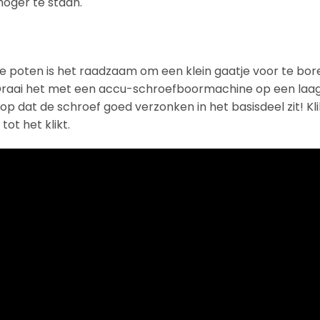
oger te staan.
ne poten is het raadzaam om een klein gaatje voor te bor
 Draai het met een accu-schroefboormachine op een laag
et op dat de schroef goed verzonken in het basisdeel zit! Kl
ot het klikt.