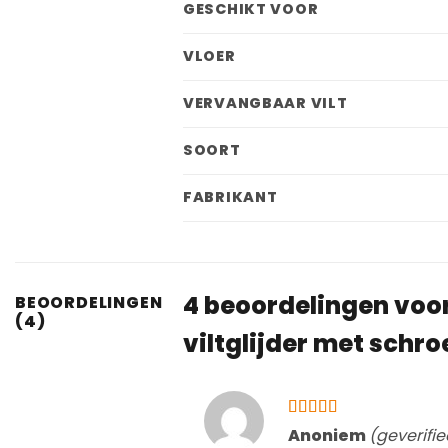
GESCHIKT VOOR
VLOER
VERVANGBAAR VILT
SOORT
FABRIKANT
4 beoordelingen voo
BEOORDELINGEN
(4)
viltglijder met schro
Gewaardeerd
Anoniem
(geverifi
4
uit 5