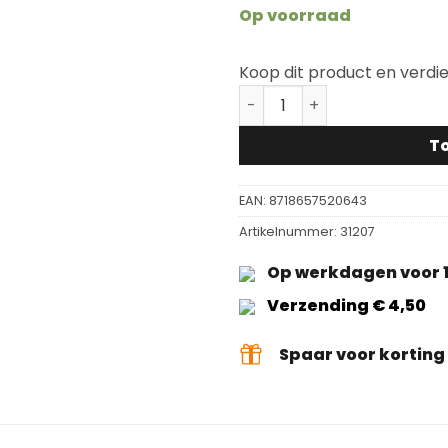
Op voorraad
Koop dit product en verdi
Scratch no More Footclick
T
EAN:
8718657520643
Artikelnummer:
31207
Op werkdagen voor 1
Verzending € 4,50
Spaar voor kortin