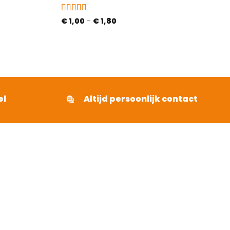
Gewaardeerd
Prijsklasse:
€
1,00
-
€
1,80
€ 1,00
4.63
uit 5
tot
€ 1,80
el
Altijd persoonlijk contact