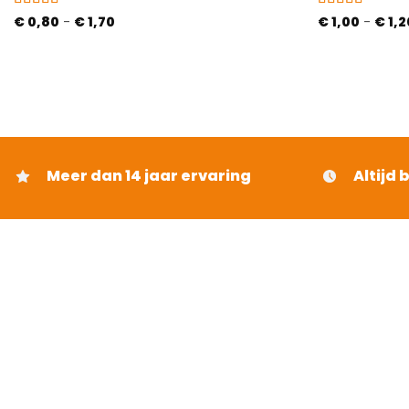
Gewaardeerd
Prijsklasse:
Gewaardeerd
€
0,80
-
€
1,70
€
1,00
-
€
1,2
€ 0,80
4.5
uit 5
5
uit 5
tot
€ 1,70
Meer dan 14 jaar ervaring
Altijd 