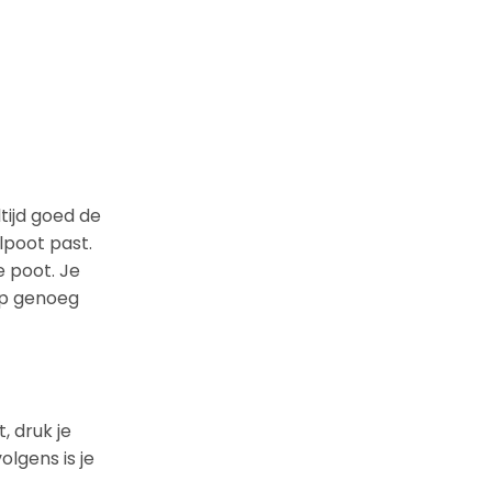
tijd goed de
lpoot past.
e poot. Je
op genoeg
, druk je
lgens is je