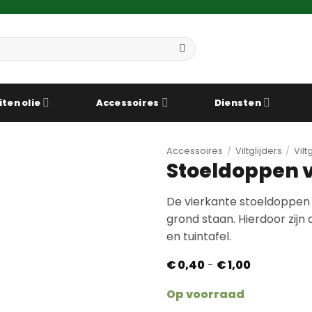
iten olie
Accessoires
Diensten
Accessoires
/
Viltglijders
/
Vil
Stoeldoppen 
De vierkante stoeldoppen z
grond staan. Hierdoor zijn
en tuintafel.
Prijsklasse:
€
0,40
-
€
1,00
€ 0,40
tot
Op voorraad
€ 1,00