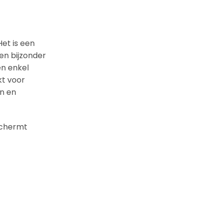
et is een
 en bijzonder
en enkel
kt voor
en en
schermt