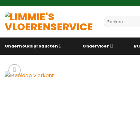
Ga
naar
inhoud
Zoeken
naar:
Onderhoudsproducten
Ondervloer
Bu