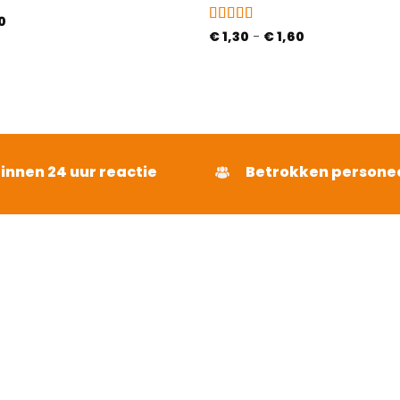
Prijsklasse:
0
€ 1,00
Gewaardeerd
Prijsklasse:
€
1,30
-
€
1,60
tot
€ 1,30
4.52
uit 5
€ 1,20
tot
€ 1,60
binnen 24 uur reactie
Betrokken persone