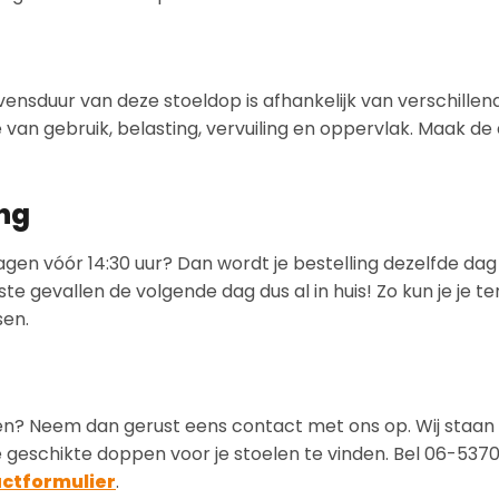
evensduur van deze stoeldop is afhankelijk van verschillen
 van gebruik, belasting, vervuiling en oppervlak. Maak d
ing
gen vóór 14:30 uur? Dan wordt je bestelling dezelfde dag
e gevallen de volgende dag dus al in huis! Zo kun je je te
sen.
nden? Neem dan gerust eens contact met ons op. Wij staan 
 geschikte doppen voor je stoelen te vinden. Bel 06-537
actformulier
.