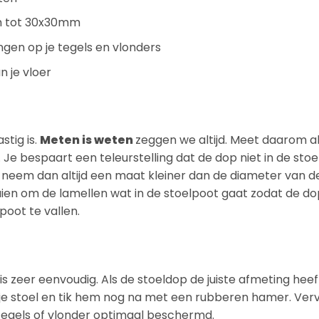
m tot 30x30mm
en op je tegels en vlonders
 je vloer
stig is.
Meten is weten
zeggen we altijd. Meet daarom al
 Je bespaart een teleurstelling dat de dop niet in de stoe
at, neem dan altijd een maat kleiner dan de diameter van d
ien om de lamellen wat in de stoelpoot gaat zodat de d
poot te vallen.
 zeer eenvoudig. Als de stoeldop de juiste afmeting heeft
je stoel en tik hem nog na met een rubberen hamer. Vervo
e tegels of vlonder optimaal beschermd.