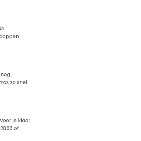
de
e doppen
 nog
rras zo snel
voor je klaar
02858 of