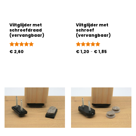
Viltglijder met
Viltglijder met
schroefdraad
schroef
(vervangbaar)
(vervangbaar)
Prijsklasse:
Gewaardeerd
€
2,60
Gewaardeerd
€
1,20
-
€
1,85
€ 1,20
5
uit 5
5
uit 5
tot
€ 1,85