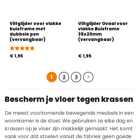
Viltglijder voor vlakke
Viltglijder Ovaal voor
buisframe met
vlakke Buisframe
dubbele pen
35x20mm
(vervangbaar)
(vervangbaar)
Gewaardeerd
€
1,95
€
1,95
5
uit 5
1
2
3
Bescherm je vloer tegen krassen
De meest voorkomende bewegende meubels in een
woonkamer is de stoel. We gebruiken ze elke dag en
krassen op je vloer zijn makkelijk gemaakt. Het komt
vaak voor dat stoelen vanuit de fabriek geen goede