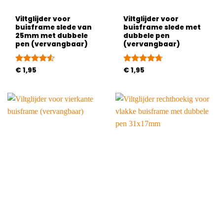
Viltglijder voor
Viltglijder voor
buisframe slede van
buisframe slede met
25mm met dubbele
dubbele pen
pen (vervangbaar)
(vervangbaar)
Gewaardeerd
€
1,95
Gewaardeerd
€
1,95
4.5
uit 5
4.67
uit 5