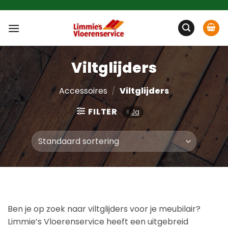
Ga
naar
inhoud
Viltglijders
Accessoires
/
Viltglijders
FILTER
Ja
Ben je op zoek naar viltglijders voor je meubilair?
Limmie’s Vloerenservice heeft een uitgebreid