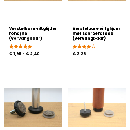
Verstelbare viltglijder
Verstelbare viltglijder
rond/hol
met schroefdraad
(vervangbaar)
(vervangbaar)
Prijsklasse:
Gewaardeerd
€
1,95
-
€
2,40
Gewaardeerd
€
2,25
€ 1,95
4.79
uit 5
3.8
uit 5
tot
€ 2,40