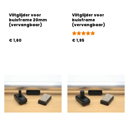
Viltglijder voor
Viltglijder voor
buisframe 20mm
buisframe
(vervangbaar)
(vervangbaar)
€
1,60
Gewaardeerd
€
1,95
5
uit 5