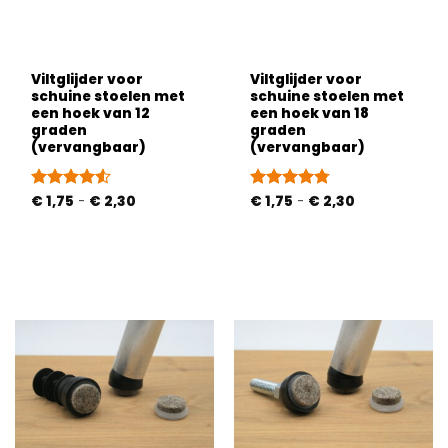
Viltglijder voor
Viltglijder voor
schuine stoelen met
schuine stoelen met
een hoek van 12
een hoek van 18
graden
graden
(vervangbaar)
(vervangbaar)
Prijsklasse:
Prijsklasse:
Gewaardeerd
€
1,75
-
€
2,30
Gewaardeerd
€
1,75
-
€
2,30
€ 1,75
€ 1,75
4.53
uit 5
4.72
uit 5
tot
tot
€ 2,30
€ 2,30