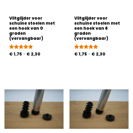
Viltglijder voor
Viltglijder voor
schuine stoelen met
schuine stoelen met
een hoek van 0
een hoek van 6
graden
graden
(vervangbaar)
(vervangbaar)
Prijsklasse:
Prijsklasse:
Gewaardeerd
€
1,75
-
€
2,30
Gewaardeerd
€
1,75
-
€
2,30
€ 1,75
€ 1,75
5
uit 5
5
uit 5
tot
tot
€ 2,30
€ 2,30