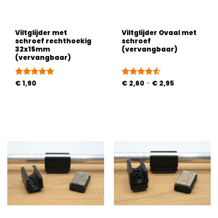
Viltglijder met
Viltglijder Ovaal met
schroef rechthoekig
schroef
32x15mm
(vervangbaar)
(vervangbaar)
Prijsklasse:
Gewaardeerd
€
1,90
Gewaardeerd
€
2,60
-
€
2,95
€ 2,60
5
uit 5
4.5
uit 5
tot
€ 2,95