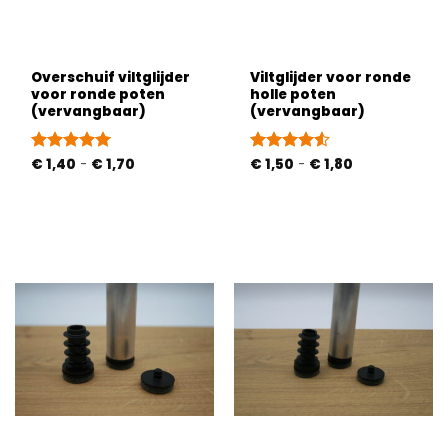
Overschuif viltglijder
Viltglijder voor ronde
voor ronde poten
holle poten
(vervangbaar)
(vervangbaar)
Prijsklasse:
Prijsklasse:
Gewaardeerd
€
1,40
-
€
1,70
Gewaardeerd
€
1,50
-
€
1,80
€ 1,40
€ 1,50
5
uit 5
4.5
uit 5
tot
tot
€ 1,70
€ 1,80