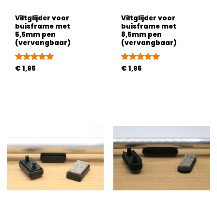
Viltglijder voor
Viltglijder voor
buisframe met
buisframe met
5,5mm pen
8,5mm pen
(vervangbaar)
(vervangbaar)
Gewaardeerd
€
1,95
Gewaardeerd
€
1,95
5
uit 5
5
uit 5