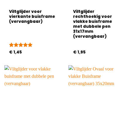
Viltglijder voor
Viltglijder
vierkante buisframe
rechthoekig voor
(vervangbaar)
vlakke buisframe
met dubbele pen
31x17mm
(vervangbaar)
Gewaardeerd
€
1,45
€
1,95
4.83
uit 5