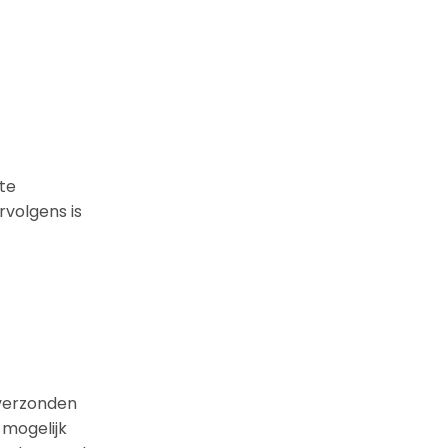
 te
rvolgens is
 verzonden
 mogelijk