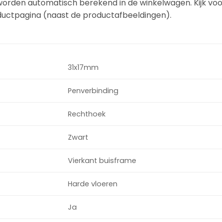
rden automatisch berekend in de winkelwagen. Kijk voo
uctpagina (naast de productafbeeldingen).
31x17mm
Penverbinding
Rechthoek
Zwart
Vierkant buisframe
Harde vloeren
Ja