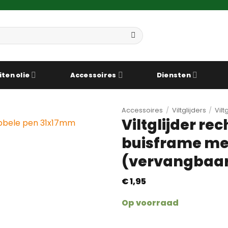
iten olie
Accessoires
Diensten
Accessoires
/
Viltglijders
/
Vil
Viltglijder re
buisframe me
(vervangbaa
€
1,95
Op voorraad