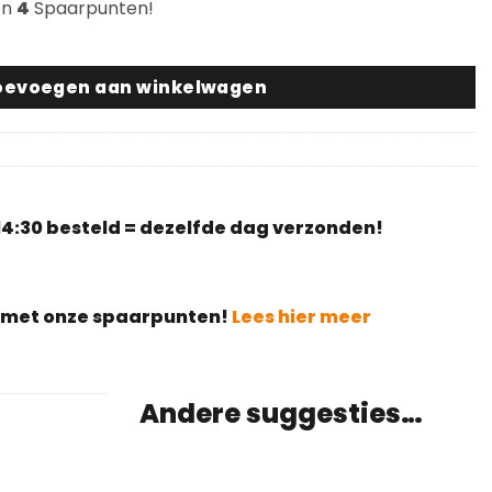
en
4
Spaarpunten!
oor vlakke buisframe met dubbele pen 31x17mm (vervang
oevoegen aan winkelwagen
4:30 besteld = dezelfde dag verzonden!
g met onze spaarpunten!
Lees hier meer
Andere suggesties…