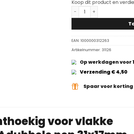
Koop dit product en verdi
Viltglijder rechthoekig v
T
EAN:
1000000312263
Artikelnummer:
31126
Op werkdagen voor 1
Verzending € 4,50
Spaar voor kortin
chthoekig voor vlakke