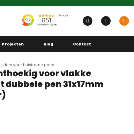
Projecten
Blog
Contact
tglijders voor buisframe poten
chthoekig voor vlakke
t dubbele pen 31x17mm
r)