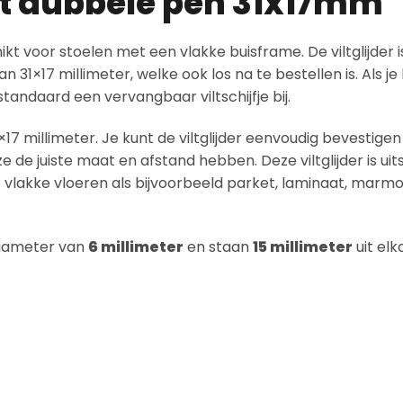
t dubbele pen 31x17mm
hikt voor stoelen met een vlakke buisframe. De viltglijder 
n 31×17 millimeter, welke ook los na te bestellen is. Als je
r standaard een vervangbaar viltschijfje bij.
1×17 millimeter. Je kunt de viltglijder eenvoudig bevestigen
ze de juiste maat en afstand hebben. Deze viltglijder is ui
p vlakke vloeren als bijvoorbeeld parket, laminaat, marm
iameter van
6 millimeter
en staan
15 millimeter
uit elk