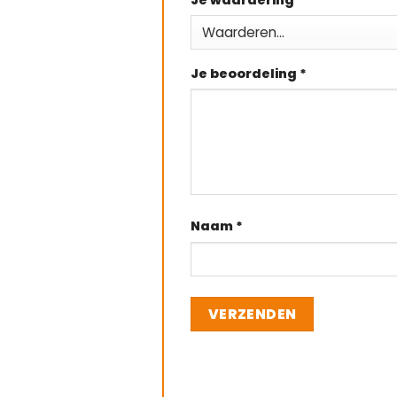
Je beoordeling
*
Naam
*