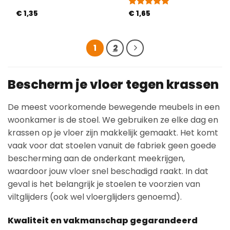
€
1,35
Gewaardeerd
€
1,65
5
uit 5
1
2
Bescherm je vloer tegen krassen
De meest voorkomende bewegende meubels in een
woonkamer is de stoel. We gebruiken ze elke dag en
krassen op je vloer zijn makkelijk gemaakt. Het komt
vaak voor dat stoelen vanuit de fabriek geen goede
bescherming aan de onderkant meekrijgen,
waardoor jouw vloer snel beschadigd raakt. In dat
geval is het belangrijk je stoelen te voorzien van
viltglijders (ook wel vloerglijders genoemd).
Kwaliteit en vakmanschap gegarandeerd