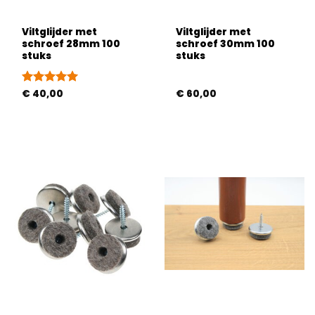
Viltglijder met
Viltglijder met
schroef 28mm 100
schroef 30mm 100
stuks
stuks
Gewaardeerd
€
40,00
€
60,00
5
uit 5