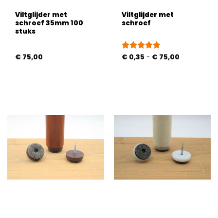
Viltglijder met
Viltglijder met
schroef 35mm 100
schroef
stuks
Prijsklasse:
€
75,00
Gewaardeerd
€
0,35
-
€
75,00
€ 0,35
4.8
uit 5
tot
€ 75,00