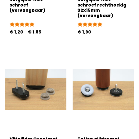
schroef
schroef rechthoekig
(vervangbaar)
32x15mm
(vervangbaar)
Prijsklasse:
Gewaardeerd
€
1,20
-
€
1,85
Gewaardeerd
€
1,90
€ 1,20
5
uit 5
5
uit 5
tot
€ 1,85