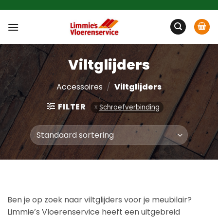
Ga
naar
inhoud
Viltglijders
Accessoires
/
Viltglijders
FILTER
Schroefverbinding
Ben je op zoek naar viltglijders voor je meubilair?
Limmie’s Vloerenservice heeft een uitgebreid