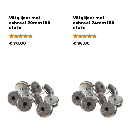
Viltglijder met
Viltglijder met
schroef 20mm 100
schroef 24mm 100
stuks
stuks
Gewaardeerd
€
30,00
Gewaardeerd
€
35,00
5
uit 5
4.75
uit 5