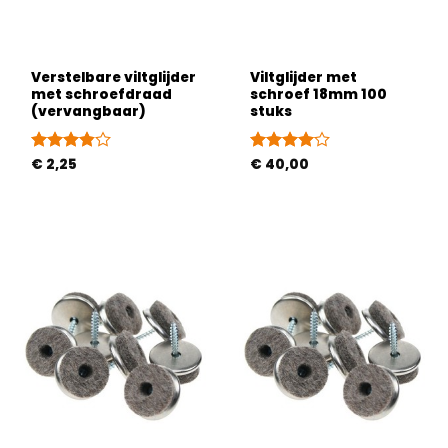
Verstelbare viltglijder
Viltglijder met
met schroefdraad
schroef 18mm 100
(vervangbaar)
stuks
Gewaardeerd
€
2,25
Gewaardeerd
€
40,00
3.8
uit 5
4
uit 5