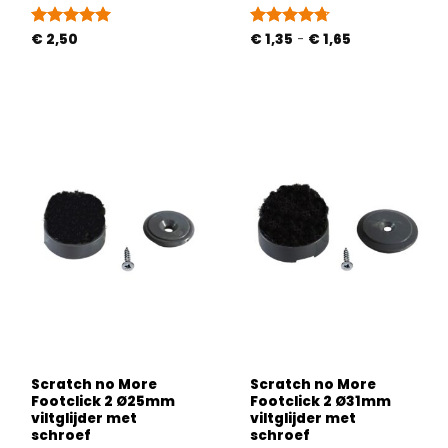
Prijsklasse:
Gewaardeerd
€
2,50
Gewaardeerd
€
1,35
-
€
1,65
€ 1,35
5
uit 5
4.67
uit 5
tot
€ 1,65
Scratch no More
Scratch no More
Footclick 2 Ø25mm
Footclick 2 Ø31mm
viltglijder met
viltglijder met
schroef
schroef