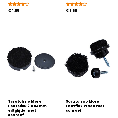
Gewaardeerd
€
1,65
Gewaardeerd
€
1,65
4.25
uit 5
4
uit 5
Scratch no More
Scratch no More
Footclick 2 Ø44mm
Footfixx Wood met
viltglijder met
schroef
schroef