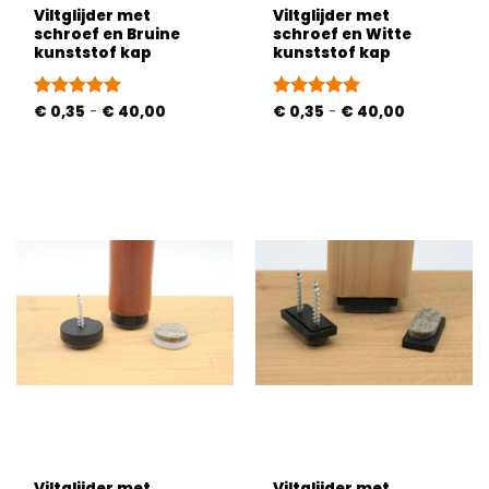
Viltglijder met
Viltglijder met
schroef en Bruine
schroef en Witte
kunststof kap
kunststof kap
Prijsklasse:
Prijsklasse:
Gewaardeerd
€
0,35
-
€
40,00
Gewaardeerd
€
0,35
-
€
40,00
€ 0,35
€ 0,35
5
uit 5
5
uit 5
tot
tot
€ 40,00
€ 40,00
Viltglijder met
Viltglijder met