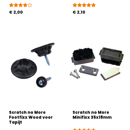
Gewaardeerd
€
2,00
Gewaardeerd
€
2,10
4
uit 5
5
uit 5
Scratch no More
Scratch no More
Footfixx Wood voor
Minifixx 35x18mm
Tapijt