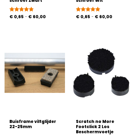
schroef Zwart
schroef Wit
Prijsklasse:
Prijsklasse:
Gewaardeerd
€
0,65
-
€
60,00
Gewaardeerd
€
0,65
-
€
60,00
€ 0,65
€ 0,65
4.83
uit 5
5
uit 5
tot
tot
€ 60,00
€ 60,00
Buisframe viltglijder
Scratch no More
22-25mm
Footclick 2 Los
Beschermvoetje