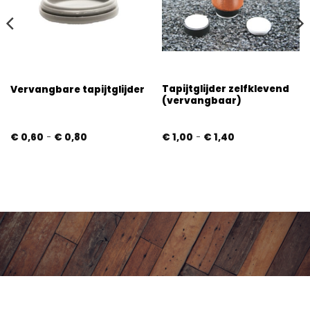
Tapijtglijder zelfklevend
Vervangbare tapijtglijder
(vervangbaar)
Prijsklasse:
Prijsklasse:
€
0,60
-
€
0,80
€
1,00
-
€
1,40
€ 0,60
€ 1,00
tot
tot
€ 0,80
€ 1,40