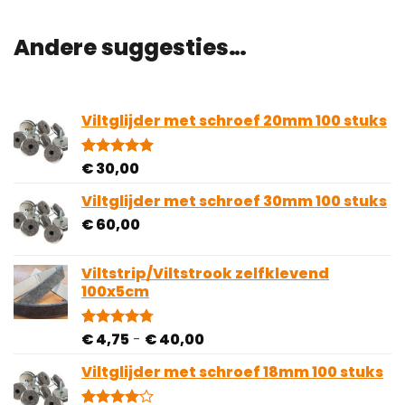
Andere suggesties…
Viltglijder met schroef 20mm 100 stuks
€
30,00
Gewaardeerd
6
5.00
op 5
gebaseerd
Viltglijder met schroef 30mm 100 stuks
op
€
60,00
klantbeoordelingen
Viltstrip/Viltstrook zelfklevend
100x5cm
Prijsklasse:
€
4,75
-
€
40,00
Gewaardeerd
81
4.78
op 5
€ 4,75
gebaseerd
Viltglijder met schroef 18mm 100 stuks
tot
op
€ 40,00
klantbeoordelingen