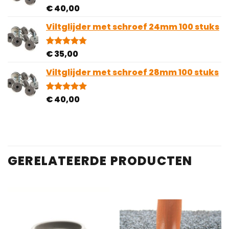
€
40,00
Gewaardeerd
1
4.00
op
5
Viltglijder met schroef 24mm 100 stuks
gebaseerd
op
klantbeoordeling
€
35,00
Gewaardeerd
4
4.75
op 5
gebaseerd
Viltglijder met schroef 28mm 100 stuks
op
klantbeoordelingen
€
40,00
Gewaardeerd
2
5.00
op 5
gebaseerd
op
klantbeoordelingen
GERELATEERDE PRODUCTEN