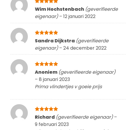
Gewaardeerd
Wim Hochstenbach
(geverifieerde
5
uit 5
eigenaar)
–
12 januari 2022
Gewaardeerd
Sandra Dijkstra
(geverifieerde
5
uit 5
eigenaar)
–
24 december 2022
Gewaardeerd
Anoniem
(geverifieerde eigenaar)
5
uit 5
–
8 januari 2023
Prima vlindertjes v goeie prijs
Gewaardeerd
Richard
(geverifieerde eigenaar)
–
5
uit 5
9 februari 2023