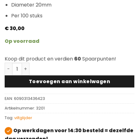
Diameter 20mm
Per 100 stuks
€
30,00
Op voorraad
Koop dit product en verdien
60
Spaarpunten!
Viltglijder met schroef 20mm 100 stuks aantal
Toevoegen aan winkelwagen
EAN:
6090313436423
Artikelnummer:
3201
Tag:
viltglijder
Op werkdagen voor 14:30 besteld = dezelfde
dag verzonden!