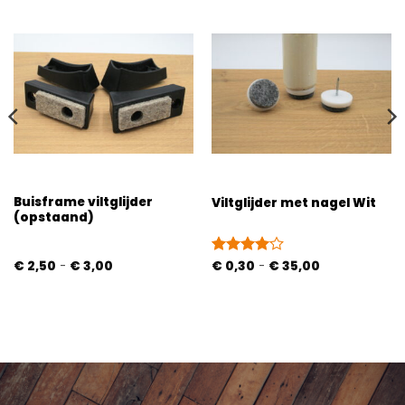
Buisframe viltglijder
Viltglijder met nagel Wit
(opstaand)
Prijsklasse:
Prijsklasse:
€
2,50
-
€
3,00
Gewaardeerd
€
0,30
-
€
35,00
€ 2,50
€ 0,30
4
uit 5
tot
tot
€ 3,00
€ 35,00