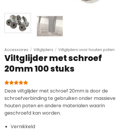
Accessoires
/
Viltglijders
/
Viltglijders voor houten poten
Viltglijder met schroef
20mm 100 stuks
Gewaardeerd
6
Deze viltglijder met schroef 20mm is door de
5
op 5
schroefverbinding te gebruiken onder massieve
gebaseerd
op
houten poten en andere materialen waarin
klantbeoordelingen
geschroefd kan worden.
Vernikkeld