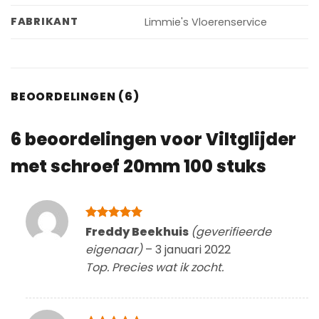
FABRIKANT
Limmie's Vloerenservice
BEOORDELINGEN (6)
6 beoordelingen voor
Viltglijder
met schroef 20mm 100 stuks
Gewaardeerd
Freddy Beekhuis
(geverifieerde
5
uit 5
eigenaar)
–
3 januari 2022
Top. Precies wat ik zocht.