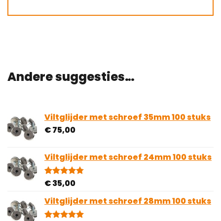
Andere suggesties…
Viltglijder met schroef 35mm 100 stuks
€
75,00
Viltglijder met schroef 24mm 100 stuks
€
35,00
Gewaardeerd
4
4.75
op 5
gebaseerd
Viltglijder met schroef 28mm 100 stuks
op
klantbeoordelingen