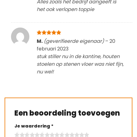
Alles zoals het bedrijf aangeeft is
het ook verlopen toppie
Gewaardeerd
M.
(geverifieerde eigenaar)
–
20
5
uit 5
februari 2023
stuk stiller nu in de kantine, houten
stoelen op stenen vloer was niet fijn,
nu wel!
Een beoordeling toevoegen
Je waardering
*