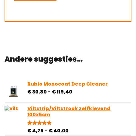
Andere suggesties…
Rubio Monocoat Deep Cleaner
Prijsklasse:
€
30,80
-
€
119,40
€ 30,80
tot
Viltstrip/Viltstrook zelfklevend
€ 119,40
100x5cm
Prijsklasse:
€
4,75
-
€
40,00
Gewaardeerd
81
4.78
op 5