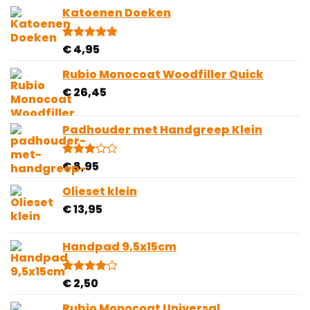
€ 4,75
gebaseerd
Katoenen Doeken
tot
op
€ 40,00
klantbeoordelingen
€
4,95
Gewaardeerd
10
4.80
op 5
gebaseerd
Rubio Monocoat Woodfiller Quick
op
€
26,45
klantbeoordelingen
Padhouder met Handgreep Klein
€
8,95
Gewaardeerd
1
3.00
op 5
Olieset klein
gebaseerd
€
13,95
op
klantbeoordeling
Handpad 9,5x15cm
€
2,50
Gewaardeerd
2
4.00
op
5
Rubio Monocoat Universal