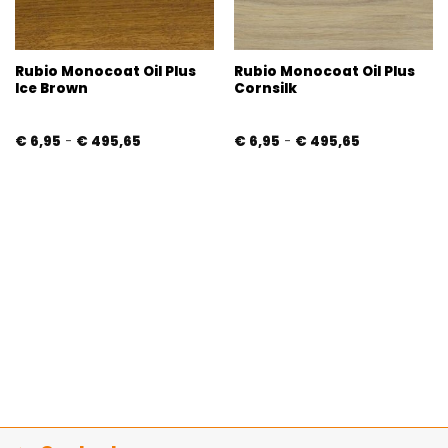
Rubio Monocoat Oil Plus
Rubio Monocoat Oil Plus
Ice Brown
Cornsilk
Prijsklasse:
Prijsklasse:
€
6,95
-
€
495,65
€
6,95
-
€
495,65
€ 6,95
€ 6,95
tot
tot
€ 495,65
€ 495,65