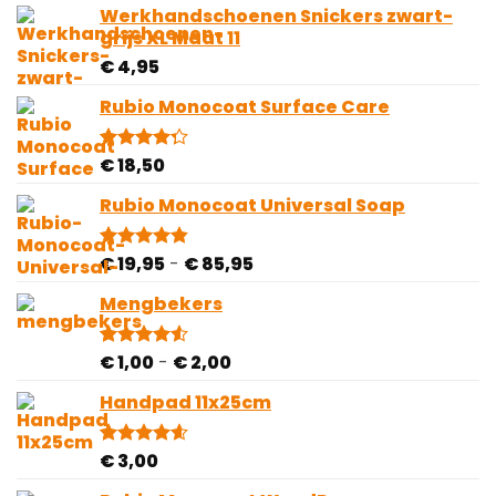
gebaseerd
Werkhandschoenen Snickers zwart-
op
grijs XL Maat 11
klantbeoordeling
€
4,95
Rubio Monocoat Surface Care
€
18,50
Gewaardeerd
4
4.25
op 5
gebaseerd
Rubio Monocoat Universal Soap
op
klantbeoordelingen
Prijsklasse:
€
19,95
-
€
85,95
Gewaardeerd
28
4.82
op 5
€ 19,95
gebaseerd
Mengbekers
tot
op
€ 85,95
klantbeoordelingen
Prijsklasse:
€
1,00
-
€
2,00
Gewaardeerd
4
4.50
op 5
€ 1,00
gebaseerd
Handpad 11x25cm
tot
op
€ 2,00
klantbeoordelingen
€
3,00
Gewaardeerd
5
4.60
op 5
gebaseerd