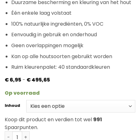
Duurzame bescherming en kleuring van het hout
Één enkele laag volstaat
100% natuurlijke ingrediënten, 0% VOC
Eenvoudig in gebruik en onderhoud
Geen overlappingen mogelijk
Kan op alle houtsoorten gebruikt worden
Ruim kleurenpalet: 40 standaardkleuren
Prijsklasse:
€
6,95
-
€
495,65
€ 6,95
tot
Op voorraad
€ 495,65
Inhoud
Koop dit product en verdien tot wel
991
Spaarpunten.
Rubio Monocoat Oil Plus Olive aantal