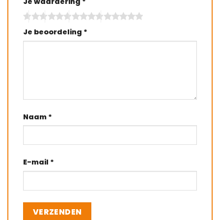
Je waardering
*
Je beoordeling
*
Naam
*
E-mail
*