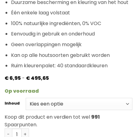
Duurzame bescherming en kleuring van het hout
Één enkele laag volstaat
100% natuurlijke ingrediënten, 0% VOC
Eenvoudig in gebruik en onderhoud
Geen overlappingen mogelijk
Kan op alle houtsoorten gebruikt worden
Ruim kleurenpalet: 40 standaardkleuren
Prijsklasse:
€
6,95
-
€
495,65
€ 6,95
tot
Op voorraad
€ 495,65
Inhoud
Koop dit product en verdien tot wel
991
Spaarpunten.
Rubio Monocoat Oil Plus Antique Bronze aantal