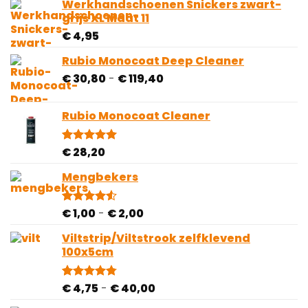
5
Werkhandschoenen Snickers zwart-
gebaseerd
grijs XL Maat 11
op
klantbeoordelingen
€
4,95
Rubio Monocoat Deep Cleaner
Prijsklasse:
€
30,80
-
€
119,40
€ 30,80
tot
Rubio Monocoat Cleaner
€ 119,40
€
28,20
Gewaardeerd
1
5.00
op 5
gebaseerd
Mengbekers
op
klantbeoordeling
Prijsklasse:
€
1,00
-
€
2,00
Gewaardeerd
4
4.50
op 5
€ 1,00
gebaseerd
Viltstrip/Viltstrook zelfklevend
tot
op
100x5cm
€ 2,00
klantbeoordelingen
Prijsklasse:
€
4,75
-
€
40,00
Gewaardeerd
81
4.78
op 5
€ 4,75