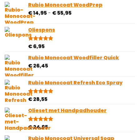
op 5
Rubio Monocoat WoodPrep
gebaseerd
Prijsklasse:
€
14,95
-
€
55,95
op
klantbeoordeling
€ 14,95
tot
Oliespons
€ 55,95
€
6,95
Gewaardeerd
5
5.00
op 5
gebaseerd
Rubio Monocoat Woodfiller Quick
op
€
26,45
klantbeoordelingen
Rubio Monocoat Refresh Eco Spray
€
28,55
Gewaardeerd
4
5.00
op 5
gebaseerd
Olieset met Handpadhouder
op
klantbeoordelingen
€
24,95
Gewaardeerd
4
5.00
op 5
gebaseerd
Rubio Monocoat Universal Soap