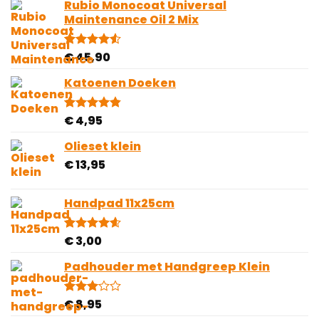
gebaseerd
Rubio Monocoat Universal
tot
op
Maintenance Oil 2 Mix
€ 40,00
klantbeoordelingen
€
45,90
Gewaardeerd
2
4.50
op 5
gebaseerd
Katoenen Doeken
op
klantbeoordelingen
€
4,95
Gewaardeerd
10
4.80
op 5
gebaseerd
Olieset klein
op
€
13,95
klantbeoordelingen
Handpad 11x25cm
€
3,00
Gewaardeerd
5
4.60
op 5
gebaseerd
Padhouder met Handgreep Klein
op
klantbeoordelingen
€
8,95
Gewaardeerd
1
3.00