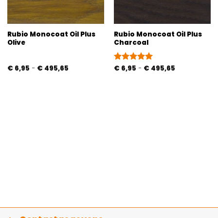
Rubio Monocoat Oil Plus
Rubio Monocoat Oil Plus
Olive
Charcoal
Prijsklasse:
Prijsklasse:
€
6,95
-
€
495,65
Gewaardeerd
€
6,95
-
€
495,65
€ 6,95
€ 6,95
5
uit 5
tot
tot
€ 495,65
€ 495,65