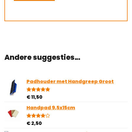
Andere suggesties…
Padhouder met Handgreep Groot
€
11,50
Gewaardeerd
1
5.00
op 5
gebaseerd
Handpad 9,5x15cm
op
klantbeoordeling
€
2,50
Gewaardeerd
2
4.00
op