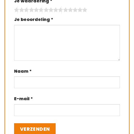
Je waardering
*
Je beoordeling
*
Naam
*
E-mail
*