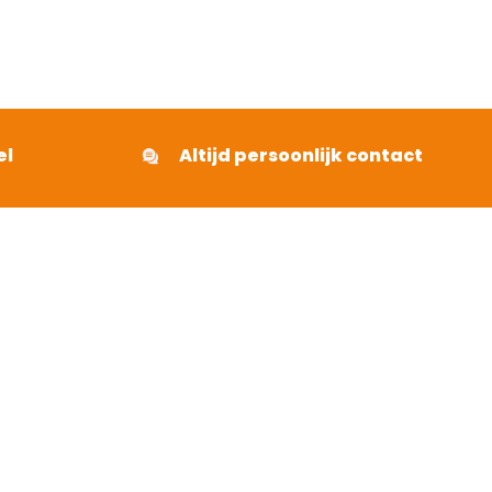
3
uit 5
el
Altijd persoonlijk contact