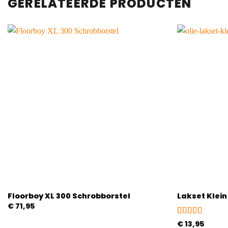
GERELATEERDE PRODUCTEN
Floorboy XL 300 Schrobborstel
Lakset Klein
€
71,95
Gewaardeerd
€
13,95