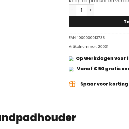
Koop dit product en verdi
Olieset met Handpadhoud
T
EAN:
1000000013733
Artikelnummer:
20001
Op werkdagen voor 1
Vanaf € 50 gratis v
Spaar voor kortin
Handpadhouder