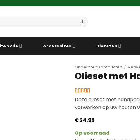
iten olie
Accessoires
Diensten
Onderhoudsproducten
/
Verwe
Olieset met 
Gewaardeerd
4
Deze olieset met handpadh
5
op 5
verwerken op uw houten v
gebaseerd
op
klantbeoordelingen
€
24,95
Op voorraad