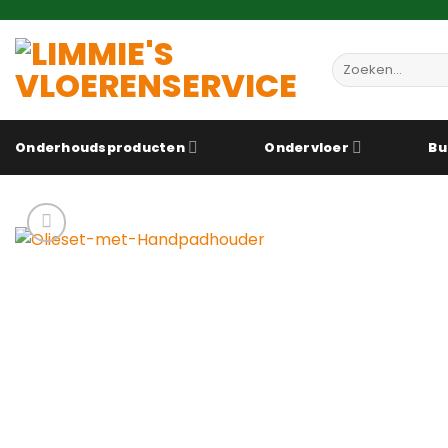
Ga
naar
inhoud
Zoeken
naar:
Onderhoudsproducten
Ondervloer
Bu