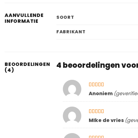
AANVULLENDE
SOORT
INFORMATIE
FABRIKANT
4 beoordelingen voo
BEOORDELINGEN
(4)
Gewaardeerd
Anoniem
(geverifi
5
uit 5
Gewaardeerd
MIke de vries
(geve
5
uit 5