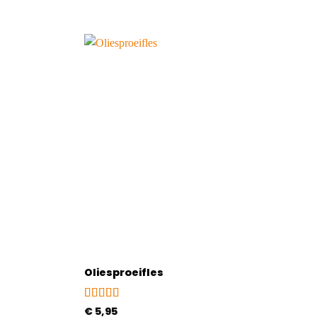
Oliesproeifles
Gewaardeerd
€
5,95