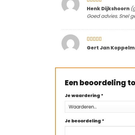
Gewaardeerd
Henk Dijkshoorn
(
5
uit 5
Goed advies. Snel ge
Gewaardeerd
Gert Jan Koppel
5
uit 5
Een beoordeling 
Je waardering
*
Je beoordeling
*