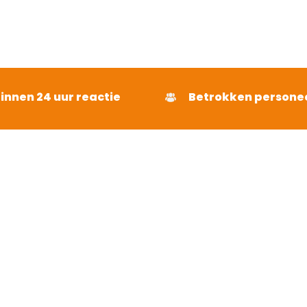
4
uit 5
binnen 24 uur reactie
Betrokken persone