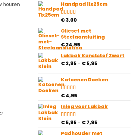
Handpad 11x25cm
w houten
Gewaardeerd
5
€
3,00
4.60
op 5
gebaseerd
Olieset met
op
Steelaansluiting
klantbeoordelingen
€
24,95
Lakbak Kunststof Zwart
Prijsklasse:
€
2,95
-
€
5,95
€ 2,95
tot
Katoenen Doeken
€ 5,95
Gewaardeerd
10
€
4,95
4.80
op 5
gebaseerd
Inleg voor Lakbak
op
p
klantbeoordelingen
Prijsklasse:
Gewaardeerd
1
€
5,95
-
€
7,95
5.00
op 5
€ 5,95
gebaseerd
Padhouder met
tot