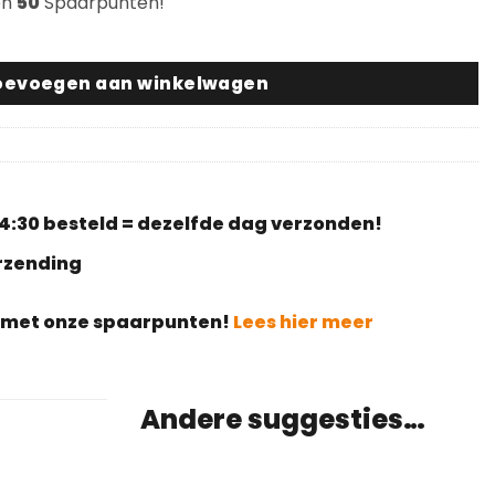
en
50
Spaarpunten!
er aantal
oevoegen aan winkelwagen
4:30 besteld = dezelfde dag verzonden!
erzending
g met onze spaarpunten!
Lees hier meer
Andere suggesties…