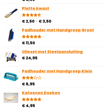
5.00
op 5
gebaseerd
Platte kwast
op
klantbeoordelingen
Prijsklasse:
€
2,50
-
€
3,50
Gewaardeerd
2
4.50
op 5
€ 2,50
gebaseerd
Padhouder met Handgreep Groot
tot
op
€ 3,50
klantbeoordelingen
€
11,50
Gewaardeerd
1
5.00
op 5
gebaseerd
Olieset met Steelaansluiting
op
€
24,95
klantbeoordeling
Padhouder met Handgreep Klein
€
8,95
Gewaardeerd
1
3.00
op 5
Katoenen Doeken
gebaseerd
op
klantbeoordeling
€
4,95
Gewaardeerd
10
4.80
op 5