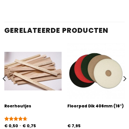
gebaseerd
op
klantbeoordelingen
GERELATEERDE PRODUCTEN
Roerhoutjes
Floorpad Dik 406mm (16″)
Prijsklasse:
Gewaardeerd
€
0,50
-
€
0,75
€
7,95