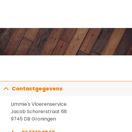
€ 0,50
4.67
uit 5
tot
€ 0,75
Contactgegevens
Limmie's Vloerenservice
Jacob Schorerstraat 68
9745 DB Groningen