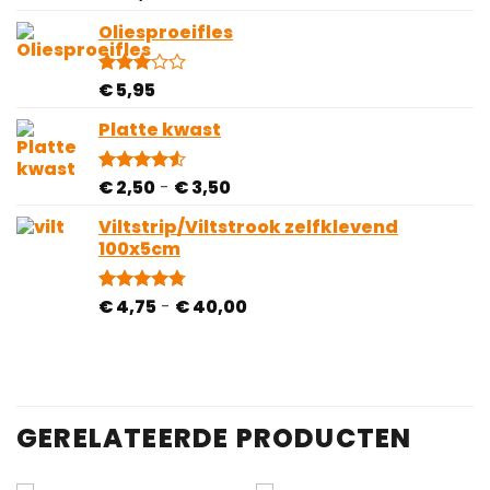
4.67
op 5
gebaseerd
Oliesproeifles
op
klantbeoordelingen
€
5,95
Gewaardeerd
1
3.00
op 5
Platte kwast
gebaseerd
op
klantbeoordeling
Prijsklasse:
€
2,50
-
€
3,50
Gewaardeerd
2
4.50
op 5
€ 2,50
gebaseerd
Viltstrip/Viltstrook zelfklevend
tot
op
100x5cm
€ 3,50
klantbeoordelingen
Prijsklasse:
€
4,75
-
€
40,00
Gewaardeerd
81
4.78
op 5
€ 4,75
gebaseerd
tot
op
€ 40,00
klantbeoordelingen
GERELATEERDE PRODUCTEN