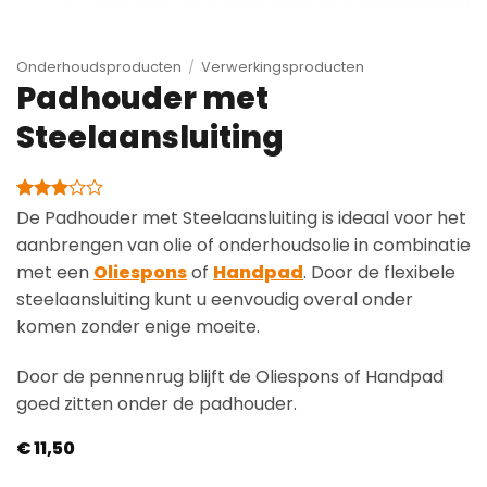
Onderhoudsproducten
/
Verwerkingsproducten
Padhouder met
Steelaansluiting
Gewaardeerd
1
De Padhouder met Steelaansluiting is ideaal voor het
3
op 5
aanbrengen van olie of onderhoudsolie in combinatie
gebaseerd
op
met een
Oliespons
of
Handpad
. Door de flexibele
klantbeoordeling
steelaansluiting kunt u eenvoudig overal onder
komen zonder enige moeite.
Door de pennenrug blijft de Oliespons of Handpad
goed zitten onder de padhouder.
€
11,50