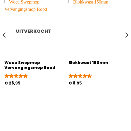
UITVERKOCHT
Woca Swepmop
Blokkwast 150mm
Vervangingsmop Rood
Gewaardeerd
€
28,95
Gewaardeerd
€
8,95
5
uit 5
4.5
uit 5