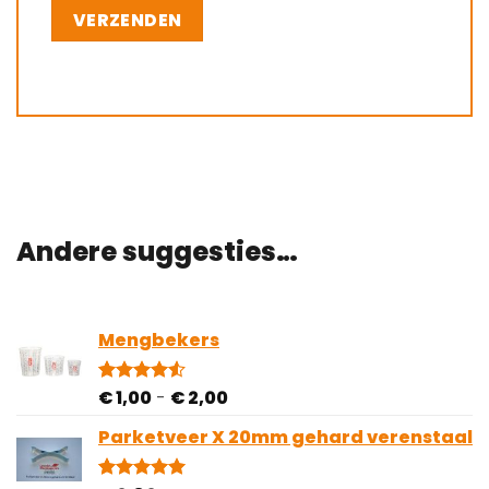
Andere suggesties…
Mengbekers
Prijsklasse:
€
1,00
-
€
2,00
Gewaardeerd
4
4.50
op 5
€ 1,00
gebaseerd
Parketveer X 20mm gehard verenstaal
tot
op
€ 2,00
klantbeoordelingen