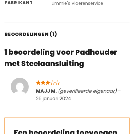
FABRIKANT
Limmie's Vloerenservice
BEOORDELINGEN (1)
1 beoordeling voor
Padhouder
met Steelaansluiting
Gewaardeerd
MAJJ M.
(geverifieerde eigenaar)
–
3
uit 5
26 januari 2024
Een beoordeling toevoegen