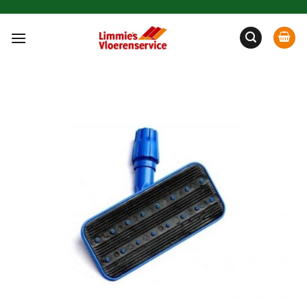
Ga
naar
inhoud