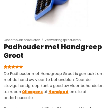
Onderhoudsproducten
/
Verwerkingsproducten
Padhouder met Handgreep
Groot
Gewaardeerd
1
De Padhouder met Handgreep Groot is gemaakt om
5
op 5
met de hand uw vloer te behandelen. Door de
gebaseerd
op
stevige handgreep kunt u goed uw vloer behandelen
klantbeoordeling
i.c.m. een
Oliespons
of
Handpad
en olie of
onderhoudsolie.