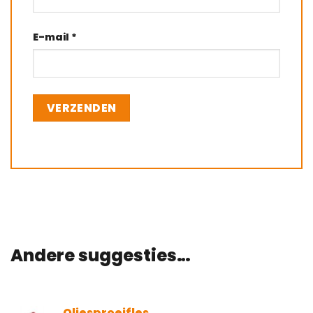
E-mail
*
Andere suggesties…
Oliesproeifles