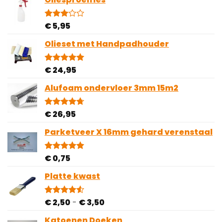
€
5,95
Gewaardeerd
1
3.00
op 5
Olieset met Handpadhouder
gebaseerd
op
klantbeoordeling
€
24,95
Gewaardeerd
4
5.00
op 5
gebaseerd
Alufoam ondervloer 3mm 15m2
op
klantbeoordelingen
€
26,95
Gewaardeerd
3
4.67
op 5
gebaseerd
Parketveer X 16mm gehard verenstaal
op
klantbeoordelingen
€
0,75
Gewaardeerd
13
4.85
op 5
gebaseerd
Platte kwast
op
klantbeoordelingen
Prijsklasse:
€
2,50
-
€
3,50
Gewaardeerd
2
4.50
op 5
€ 2,50
gebaseerd
Katoenen Doeken