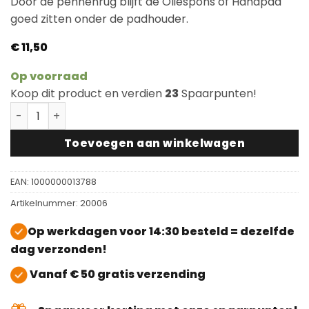
Door de pennenrug blijft de Oliespons of Handpad
goed zitten onder de padhouder.
€
11,50
Op voorraad
Koop dit product en verdien
23
Spaarpunten!
Padhouder met Handgreep Groot aantal
Toevoegen aan winkelwagen
EAN:
1000000013788
Artikelnummer:
20006
Op werkdagen voor 14:30 besteld = dezelfde
dag verzonden!
Vanaf € 50 gratis verzending