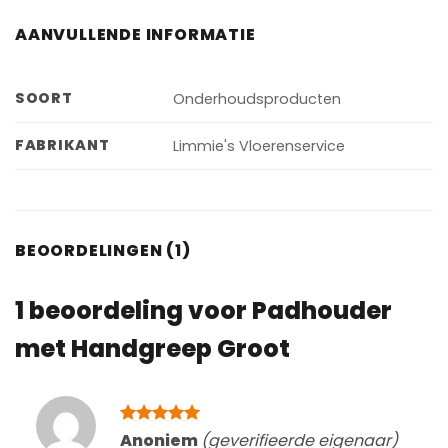
AANVULLENDE INFORMATIE
SOORT
Onderhoudsproducten
FABRIKANT
Limmie's Vloerenservice
BEOORDELINGEN (1)
1 beoordeling voor
Padhouder
met Handgreep Groot
Gewaardeerd
Anoniem
(geverifieerde eigenaar)