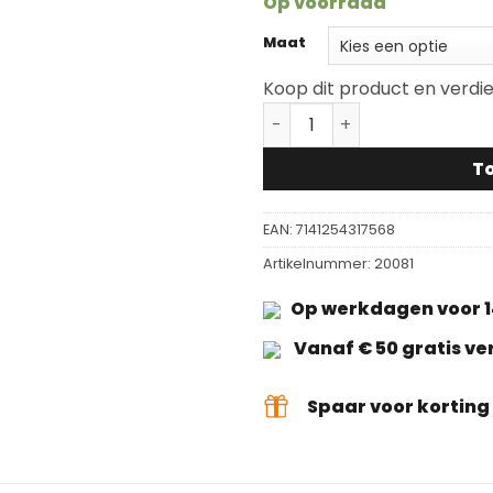
Op voorraad
€ 0,75
Maat
Koop dit product en verdi
Roerhoutjes aantal
T
EAN:
7141254317568
Artikelnummer:
20081
Op werkdagen voor 1
Vanaf € 50 gratis v
Spaar voor kortin