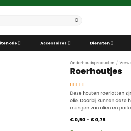
iten olie
Accessoires
Diensten
Onderhoudsproducten
/
Verwe
Roerhoutjes
Gewaardeerd
3
Deze houten roerlatten zij
4.67
op 5
olie. Daarbij kunnen deze 
gebaseerd
op
mengen van oliën en parke
klantbeoordelingen
Prijsklasse:
€
0,50
-
€
0,75
€ 0,50
tot