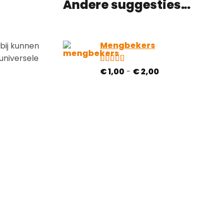
Andere suggesties…
Mengbekers
rbij kunnen
universele
Prijsklasse:
Gewaardeerd
4
€
1,00
-
€
2,00
4.50
op 5
€ 1,00
gebaseerd
tot
op
€ 2,00
klantbeoordelingen