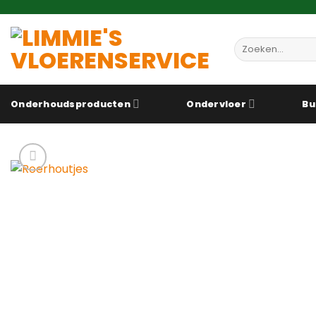
Ga
naar
inhoud
Zoeken
naar:
Onderhoudsproducten
Ondervloer
Bu