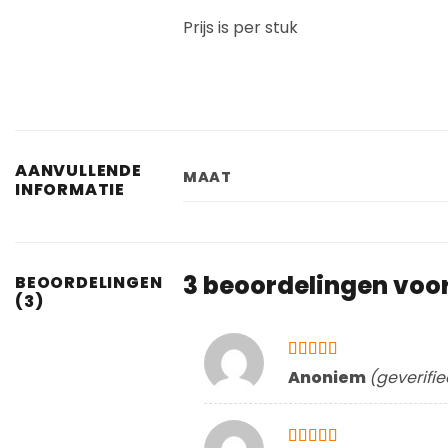
Prijs is per stuk
AANVULLENDE
MAAT
INFORMATIE
3 beoordelingen voo
BEOORDELINGEN
(3)
Gewaardeerd
Anoniem
(geverifi
5
uit 5