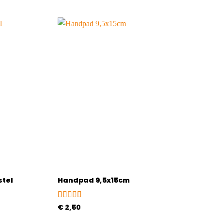
stel
Handpad 9,5x15cm
Gewaardeerd
€
2,50
4
uit 5