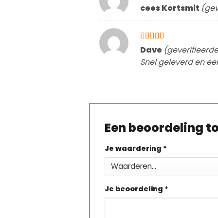
Gewaardeerd
cees Kortsmit
(gev
4
uit 5
Gewaardeerd
Dave
(geverifieerd
5
uit 5
Snel geleverd en ee
Een beoordeling 
Je waardering
*
Je beoordeling
*