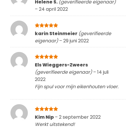
Gewaardeerd
Helene S.
(geverifieerde eigenaar)
5
uit 5
–
24 april 2022
Gewaardeerd
karin Steinmeier
(geverifieerde
5
uit 5
eigenaar)
–
29 juni 2022
Gewaardeerd
Els Wieggers-Zweers
5
uit 5
(geverifieerde eigenaar)
–
14 juli
2022
Fijn spul voor mijn eikenhouten vloer.
Gewaardeerd
Kim Nip
–
2 september 2022
5
uit 5
Werkt uitstekend!