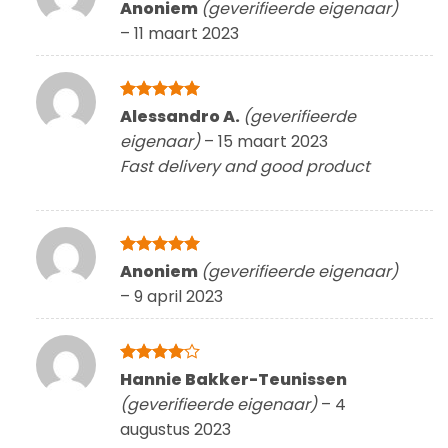
Gewaardeerd
Anoniem
(geverifieerde eigenaar)
4
uit 5
–
11 maart 2023
Gewaardeerd
Alessandro A.
(geverifieerde
5
uit 5
eigenaar)
–
15 maart 2023
Fast delivery and good product
Gewaardeerd
Anoniem
(geverifieerde eigenaar)
5
uit 5
–
9 april 2023
Gewaardeerd
Hannie Bakker-Teunissen
4
uit 5
(geverifieerde eigenaar)
–
4
augustus 2023