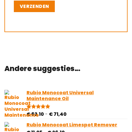
Andere suggesties…
Rubio Monocoat Universal
Maintenance Oil
Prijsklasse:
€
62,10
-
€
71,40
Gewaardeerd
2
5.00
op 5
€ 62,10
gebaseerd
Rubio Monocoat Limespot Remover
tot
op