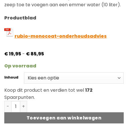
klantbeoordelingen
zeep toe te voegen aan een emmer water (10 liter).
Productblad
rubio-monocoat-onderhoudsadvies
Prijsklasse:
€
19,95
-
€
85,95
€ 19,95
tot
Op voorraad
€ 85,95
Inhoud
Koop dit product en verdien tot wel
172
Spaarpunten.
Rubio Monocoat Universal Soap aantal
Toevoegen aan winkelwagen