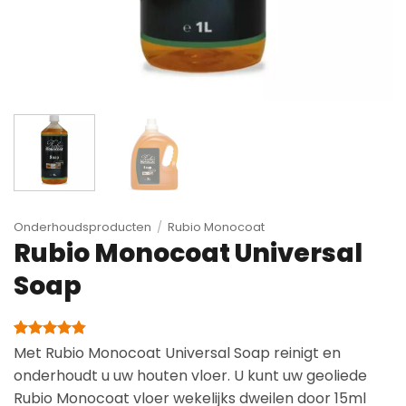
Onderhoudsproducten
/
Rubio Monocoat
Rubio Monocoat Universal
Soap
Gewaardeerd
28
Met Rubio Monocoat Universal Soap reinigt en
4.82
op 5
onderhoudt u uw houten vloer. U kunt uw geoliede
gebaseerd
op
Rubio Monocoat vloer wekelijks dweilen door 15ml