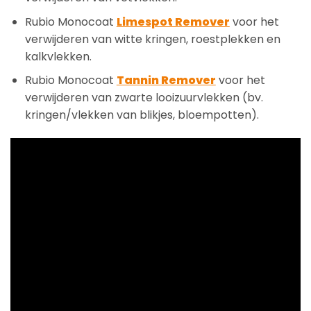
Rubio Monocoat
Limespot Remover
voor het
verwijderen van witte kringen, roestplekken en
kalkvlekken.
Rubio Monocoat
Tannin Remover
voor het
verwijderen van zwarte looizuurvlekken (bv.
kringen/vlekken van blikjes, bloempotten).