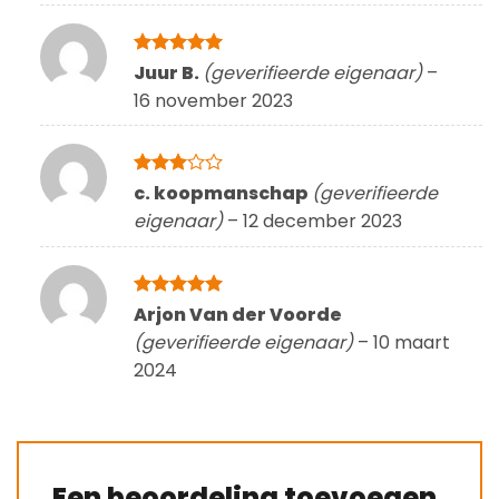
Gewaardeerd
Juur B.
(geverifieerde eigenaar)
–
5
uit 5
16 november 2023
Gewaardeerd
c. koopmanschap
(geverifieerde
3
uit 5
eigenaar)
–
12 december 2023
Gewaardeerd
Arjon Van der Voorde
5
uit 5
(geverifieerde eigenaar)
–
10 maart
2024
Een beoordeling toevoegen