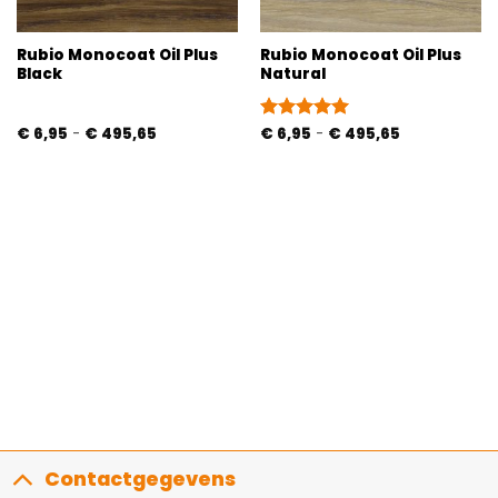
Rubio Monocoat Oil Plus
Rubio Monocoat Oil Plus
Black
Natural
Prijsklasse:
Prijsklasse:
€
6,95
-
€
495,65
Gewaardeerd
€
6,95
-
€
495,65
€ 6,95
€ 6,95
5
uit 5
tot
tot
€ 495,65
€ 495,65
Contactgegevens