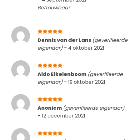
Betrouwbaar
Gewaardeerd
Dennis van der Lans
(geverifieerde
5
uit 5
eigenaar)
–
4 oktober 2021
Gewaardeerd
Aldo Eikelenboom
(geverifieerde
5
uit 5
eigenaar)
–
19 oktober 2021
Gewaardeerd
Anoniem
(geverifieerde eigenaar)
5
uit 5
–
12 december 2021