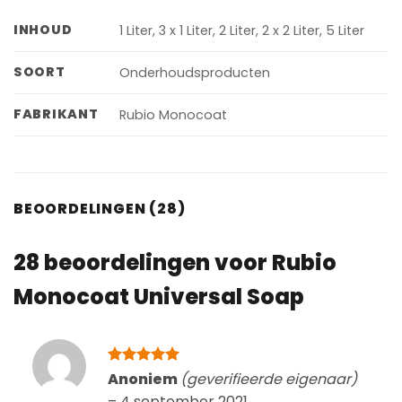
INHOUD
1 Liter, 3 x 1 Liter, 2 Liter, 2 x 2 Liter, 5 Liter
SOORT
Onderhoudsproducten
FABRIKANT
Rubio Monocoat
BEOORDELINGEN (28)
28 beoordelingen voor
Rubio
Monocoat Universal Soap
Gewaardeerd
Anoniem
(geverifieerde eigenaar)
5
uit 5
–
4 september 2021