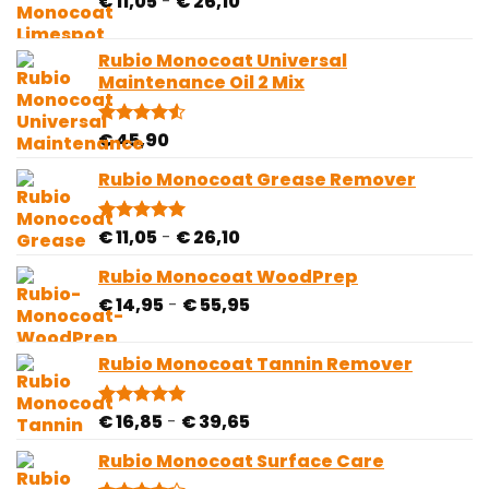
Prijsklasse:
€
11,05
-
€
26,10
€ 71,40
klantbeoordelingen
€ 11,05
tot
Rubio Monocoat Universal
€ 26,10
Maintenance Oil 2 Mix
€
45,90
Gewaardeerd
2
4.50
op 5
gebaseerd
Rubio Monocoat Grease Remover
op
klantbeoordelingen
Prijsklasse:
€
11,05
-
€
26,10
Gewaardeerd
1
5.00
op 5
€ 11,05
gebaseerd
Rubio Monocoat WoodPrep
tot
op
Prijsklasse:
€
14,95
-
€
55,95
€ 26,10
klantbeoordeling
€ 14,95
tot
Rubio Monocoat Tannin Remover
€ 55,95
Prijsklasse:
€
16,85
-
€
39,65
Gewaardeerd
1
5.00
op 5
€ 16,85
gebaseerd
Rubio Monocoat Surface Care
tot
op
klantbeoordeling