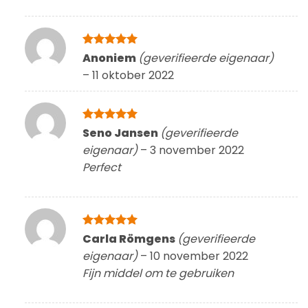
Gewaardeerd
Anoniem
(geverifieerde eigenaar)
5
uit 5
–
11 oktober 2022
Gewaardeerd
Seno Jansen
(geverifieerde
5
uit 5
eigenaar)
–
3 november 2022
Perfect
Gewaardeerd
Carla Römgens
(geverifieerde
5
uit 5
eigenaar)
–
10 november 2022
Fijn middel om te gebruiken