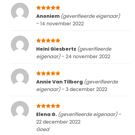
Gewaardeerd
Anoniem
(geverifieerde eigenaar)
5
uit 5
–
14 november 2022
Gewaardeerd
Heini Giesbertz
(geverifieerde
5
uit 5
eigenaar)
–
24 november 2022
Gewaardeerd
Annie Van Tilborg
(geverifieerde
5
uit 5
eigenaar)
–
3 december 2022
Gewaardeerd
Elena G.
(geverifieerde eigenaar)
–
5
uit 5
22 december 2022
Goed