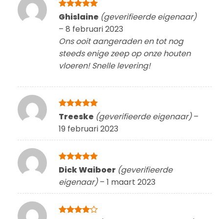
Gewaardeerd
Ghislaine
(geverifieerde eigenaar)
5
uit 5
–
8 februari 2023
Ons ooit aangeraden en tot nog
steeds enige zeep op onze houten
vloeren! Snelle levering!
Gewaardeerd
Treeske
(geverifieerde eigenaar)
–
5
uit 5
19 februari 2023
Gewaardeerd
Dick Waiboer
(geverifieerde
5
uit 5
eigenaar)
–
1 maart 2023