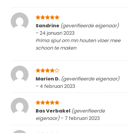
Gewaardeerd
Sandrine
(geverifieerde eigenaar)
5
uit 5
–
24 januari 2023
Prima spul om mn houten vloer mee
schoon te maken
Gewaardeerd
Marion D.
(geverifieerde eigenaar)
4
uit 5
–
4 februari 2023
Gewaardeerd
Bas Verbakel
(geverifieerde
5
uit 5
eigenaar)
–
7 februari 2023