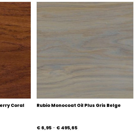
erry Coral
Rubio Monocoat Oil Plus Gris Belge
Prijsklasse:
€
6,95
-
€
495,65
€ 6,95
tot