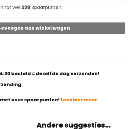
en tot wel
239
Spaarpunten.
ner aantal
oevoegen aan winkelwagen
4:30 besteld = dezelfde dag verzonden!
erzending
g met onze spaarpunten!
Lees hier meer
Andere suggesties…