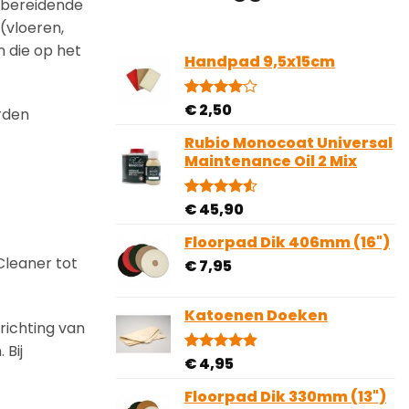
orbereidende
(vloeren,
n die op het
Handpad 9,5x15cm
€
2,50
Gewaardeerd
2
rden
4.00
op
5
Rubio Monocoat Universal
gebaseerd
Maintenance Oil 2 Mix
op
klantbeoordelingen
€
45,90
Gewaardeerd
2
4.50
op 5
gebaseerd
Floorpad Dik 406mm (16")
op
leaner tot
€
7,95
klantbeoordelingen
Katoenen Doeken
richting van
 Bij
€
4,95
Gewaardeerd
10
4.80
op 5
gebaseerd
Floorpad Dik 330mm (13")
op