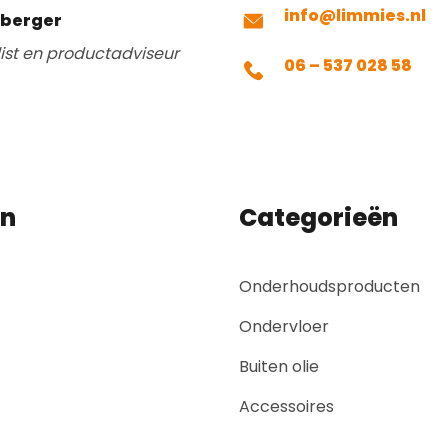
info@limmies.nl
mberger
list en productadviseur
06 – 537 028 58
en
Categorieën
Onderhoudsproducten
Ondervloer
Buiten olie
Accessoires