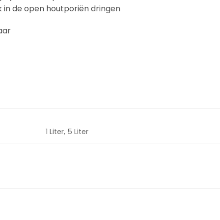
k in de open houtporiën dringen
aar
1 Liter, 5 Liter