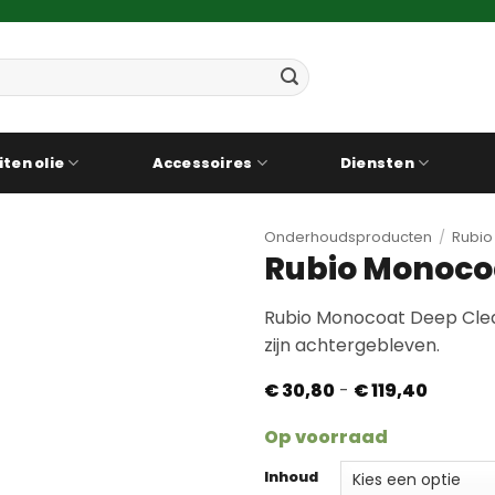
iten olie
Accessoires
Diensten
Onderhoudsproducten
/
Rubio
Rubio Monoco
Rubio Monocoat Deep Clean
zijn achtergebleven.
Prijskla
€
30,80
-
€
119,40
€ 30,80
tot
Op voorraad
€ 119,40
Inhoud