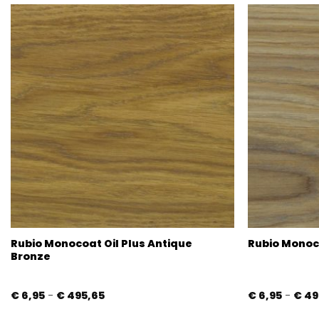
Rubio Monocoat Oil Plus Antique
Rubio Monoc
Bronze
Prijsklasse:
€
6,95
-
€
495,65
€
6,95
-
€
49
€ 6,95
tot