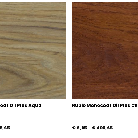
oat Oil Plus Aqua
Rubio Monocoat Oil Plus Ch
Prijsklasse:
Prijsklasse:
5,65
€
6,95
-
€
495,65
€ 6,95
€ 6,95
tot
tot