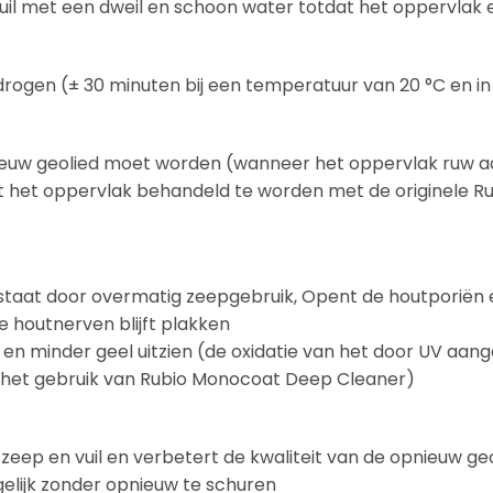
vuil met een dweil en schoon water totdat het oppervlak
drogen (± 30 minuten bij een temperatuur van 20 °C en i
nieuw geolied moet worden (wanneer het oppervlak ruw a
ent het oppervlak behandeld te worden met de originele R
ntstaat door overmatig zeepgebruik, Opent de houtporiën 
e houtnerven blijft plakken
r en minder geel uitzien (de oxidatie van het door UV aan
r het gebruik van Rubio Monocoat Deep Cleaner)
 zeep en vuil en verbetert de kwaliteit van de opnieuw ge
gelijk zonder opnieuw te schuren