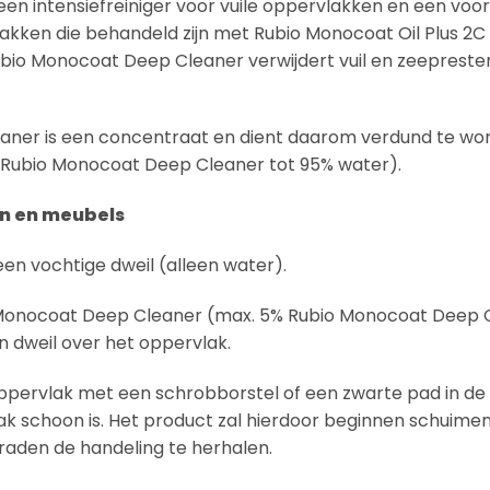
en intensiefreiniger voor vuile oppervlakken en een vo
lakken die behandeld zijn met Rubio Monocoat Oil Plus 2C 
ubio Monocoat Deep Cleaner verwijdert vuil en zeepreste
aner is een concentraat en dient daarom verdund te wo
 Rubio Monocoat Deep Cleaner tot 95% water).
en en meubels
een vochtige dweil (alleen water).
 Monocoat Deep Cleaner (max. 5% Rubio Monocoat Deep C
n dweil over het oppervlak.
pervlak met een schrobborstel of een zwarte pad in de 
k schoon is. Het product zal hierdoor beginnen schuimen.
raden de handeling te herhalen.