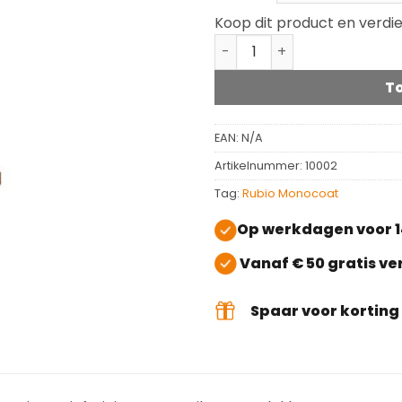
Koop dit product en verdi
Rubio Monocoat Deep Clea
T
EAN:
N/A
Artikelnummer:
10002
Tag:
Rubio Monocoat
Op werkdagen voor 1
Vanaf € 50 gratis v
Spaar voor kortin