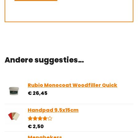
Andere suggesties…
Rubio Monocoat Woodfiller Quick
€
26,45
Handpad 9,5x15cm
€
2,50
Gewaardeerd
2
4.00
op
5
Mengbekers