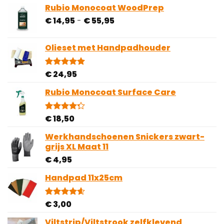
gebaseerd
Rubio Monocoat WoodPrep
op
Prijsklasse:
€
14,95
-
€
55,95
klantbeoordelingen
€ 14,95
tot
Olieset met Handpadhouder
€ 55,95
€
24,95
Gewaardeerd
4
5.00
op 5
gebaseerd
Rubio Monocoat Surface Care
op
klantbeoordelingen
€
18,50
Gewaardeerd
4
4.25
op 5
gebaseerd
Werkhandschoenen Snickers zwart-
op
grijs XL Maat 11
klantbeoordelingen
€
4,95
Handpad 11x25cm
€
3,00
Gewaardeerd
5
4.60
op 5
gebaseerd
Viltstrip/Viltstrook zelfklevend