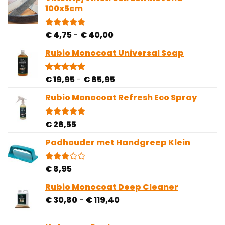
op
100x5cm
klantbeoordelingen
Prijsklasse:
€
4,75
-
€
40,00
Gewaardeerd
81
4.78
op 5
€ 4,75
gebaseerd
Rubio Monocoat Universal Soap
tot
op
€ 40,00
klantbeoordelingen
Prijsklasse:
€
19,95
-
€
85,95
Gewaardeerd
28
4.82
op 5
€ 19,95
gebaseerd
Rubio Monocoat Refresh Eco Spray
tot
op
€ 85,95
klantbeoordelingen
€
28,55
Gewaardeerd
4
5.00
op 5
gebaseerd
Padhouder met Handgreep Klein
op
klantbeoordelingen
€
8,95
Gewaardeerd
1
3.00
op 5
Rubio Monocoat Deep Cleaner
gebaseerd
Prijsklasse:
€
30,80
-
€
119,40
op
klantbeoordeling
€ 30,80
tot