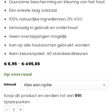
Duurzame bescherming en kleuring van het hout
Één enkele laag volstaat
100% natuurlijke ingrediënten, 0% VOC
Eenvoudig in gebruik en onderhoud
Geen overlappingen mogelijk
Kan op alle houtsoorten gebruikt worden
Ruim kleurenpalet: 40 standaardkleuren
Prijsklasse:
€
6,95
-
€
495,65
€ 6,95
tot
Op voorraad
€ 495,65
Inhoud
Koop dit product en verdien tot wel
991
Spaarpunten.
Rubio Monocoat Oil Plus Pine aantal