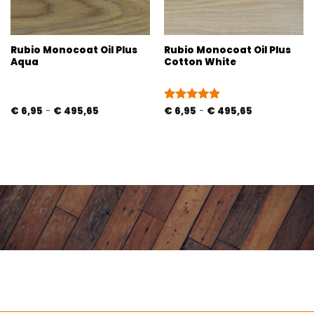
Rubio Monocoat Oil Plus
Rubio Monocoat Oil Plus
Aqua
Cotton White
Prijsklasse:
Prijsklasse:
€
6,95
-
€
495,65
Gewaardeerd
€
6,95
-
€
495,65
€ 6,95
€ 6,95
5
uit 5
tot
tot
€ 495,65
€ 495,65