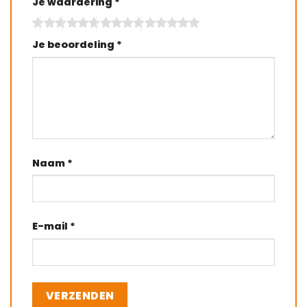
Je waardering
*
Je beoordeling
*
Naam
*
E-mail
*