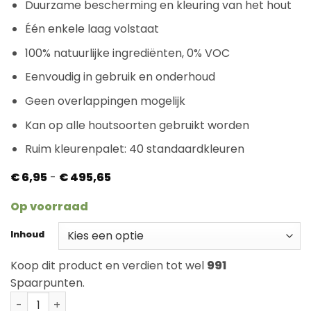
Duurzame bescherming en kleuring van het hout
Één enkele laag volstaat
100% natuurlijke ingrediënten, 0% VOC
Eenvoudig in gebruik en onderhoud
Geen overlappingen mogelijk
Kan op alle houtsoorten gebruikt worden
Ruim kleurenpalet: 40 standaardkleuren
Prijsklasse:
€
6,95
-
€
495,65
€ 6,95
tot
Op voorraad
€ 495,65
Inhoud
Koop dit product en verdien tot wel
991
Spaarpunten.
Rubio Monocoat Oil Plus Golden Hour aantal