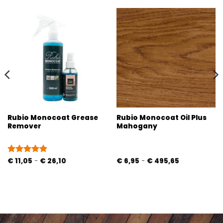
Rubio Monocoat Grease
Rubio Monocoat Oil Plus
Remover
Mahogany
Prijsklasse:
Prijsklasse:
Gewaardeerd
€
11,05
-
€
26,10
€
6,95
-
€
495,65
€ 11,05
€ 6,95
5
uit 5
tot
tot
€ 26,10
€ 495,65