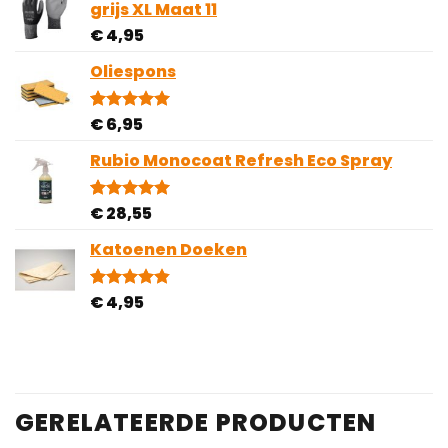
grijs XL Maat 11
€ 85,95
klantbeoordelingen
€
4,95
Oliespons
€
6,95
Gewaardeerd
5
5.00
op 5
gebaseerd
Rubio Monocoat Refresh Eco Spray
op
klantbeoordelingen
€
28,55
Gewaardeerd
4
5.00
op 5
gebaseerd
Katoenen Doeken
op
klantbeoordelingen
€
4,95
Gewaardeerd
10
4.80
op 5
gebaseerd
op
klantbeoordelingen
GERELATEERDE PRODUCTEN