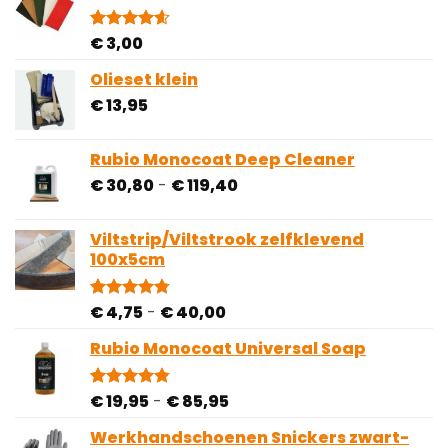
op
€ 2,00
klantbeoordelingen
€
3,00
Gewaardeerd
5
4.60
op 5
gebaseerd
Olieset klein
op
€
13,95
klantbeoordelingen
Rubio Monocoat Deep Cleaner
Prijsklasse:
€
30,80
-
€
119,40
€ 30,80
tot
Viltstrip/Viltstrook zelfklevend
€ 119,40
100x5cm
Prijsklasse:
€
4,75
-
€
40,00
Gewaardeerd
81
4.78
op 5
€ 4,75
gebaseerd
Rubio Monocoat Universal Soap
tot
op
€ 40,00
klantbeoordelingen
Prijsklasse:
€
19,95
-
€
85,95
Gewaardeerd
28
4.82
op 5
€ 19,95
gebaseerd
Werkhandschoenen Snickers zwart-
tot
op