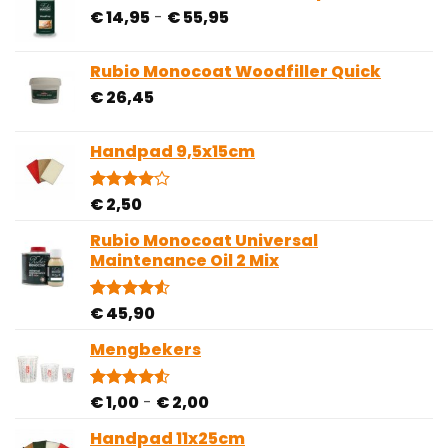
op
Prijsklasse:
€
14,95
-
€
55,95
klantbeoordelingen
€ 14,95
tot
Rubio Monocoat Woodfiller Quick
€ 55,95
€
26,45
Handpad 9,5x15cm
€
2,50
Gewaardeerd
2
4.00
op
5
Rubio Monocoat Universal
gebaseerd
Maintenance Oil 2 Mix
op
klantbeoordelingen
€
45,90
Gewaardeerd
2
4.50
op 5
gebaseerd
Mengbekers
op
klantbeoordelingen
Prijsklasse:
€
1,00
-
€
2,00
Gewaardeerd
4
4.50
op 5
€ 1,00
gebaseerd
Handpad 11x25cm
tot