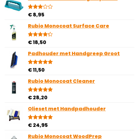
€
8,95
Gewaardeerd
1
3.00
op 5
Rubio Monocoat Surface Care
gebaseerd
op
klantbeoordeling
€
18,50
Gewaardeerd
4
4.25
op 5
gebaseerd
Padhouder met Handgreep Groot
op
klantbeoordelingen
€
11,50
Gewaardeerd
1
5.00
op 5
gebaseerd
Rubio Monocoat Cleaner
op
klantbeoordeling
€
28,20
Gewaardeerd
1
5.00
op 5
gebaseerd
Olieset met Handpadhouder
op
klantbeoordeling
€
24,95
Gewaardeerd
4
5.00
op 5
gebaseerd
Rubio Monocoat WoodPrep