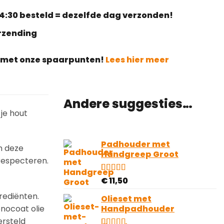
4:30 besteld = dezelfde dag verzonden!
erzending
g met onze spaarpunten!
Lees hier meer
Andere suggesties…
 je hout
Padhouder met
m deze
Handgreep Groot
 respecteren.
Gewaardeerd
1
€
11,50
5.00
op 5
rediënten.
gebaseerd
Olieset met
op
onocoat olie
Handpadhouder
klantbeoordeling
ersteld