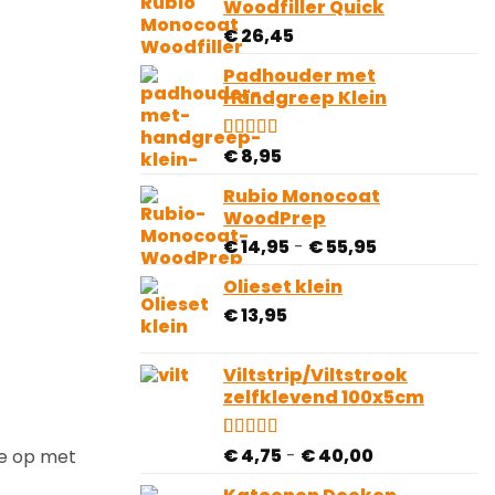
Woodfiller Quick
klantbeoordelingen
€
26,45
Padhouder met
Handgreep Klein
Gewaardeerd
1
€
8,95
3.00
op
5
Rubio Monocoat
gebaseerd
WoodPrep
op
klantbeoordeling
Prijsklasse:
€
14,95
-
€
55,95
€ 14,95
Olieset klein
tot
€
13,95
€ 55,95
Viltstrip/Viltstrook
zelfklevend 100x5cm
Prijsklasse:
Gewaardeerd
81
€
4,75
-
€
40,00
ie op met
4.78
op 5
€ 4,75
gebaseerd