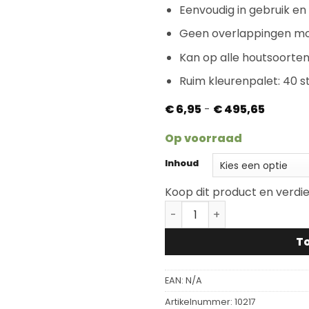
Eenvoudig in gebruik e
Geen overlappingen mo
Kan op alle houtsoorte
Ruim kleurenpalet: 40 
Prijsklas
€
6,95
-
€
495,65
€ 6,95
tot
Op voorraad
€ 495,6
Inhoud
Koop dit product en verdi
Rubio Monocoat Oil Plus V
T
EAN:
N/A
Artikelnummer:
10217