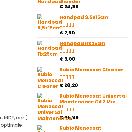
Gewaardeerd
4
€
24,95
5.00
op 5
gebaseerd
Handpad 9,5x15cm
op
klantbeoordelingen
Gewaardeerd
2
€
2,50
4.00
op 5
gebaseerd
Handpad 11x25cm
op
klantbeoordelingen
Gewaardeerd
5
€
3,00
4.60
op 5
gebaseerd
Rubio Monocoat Cleaner
op
klantbeoordelingen
Gewaardeerd
1
€
28,20
5.00
op 5
gebaseerd
Rubio Monocoat Universal
op
Maintenance Oil 2 Mix
klantbeoordeling
Gewaardeerd
2
€
45,90
, MDF, enz.).
4.50
op 5
r optimale
gebaseerd
Rubio Monocoat
op