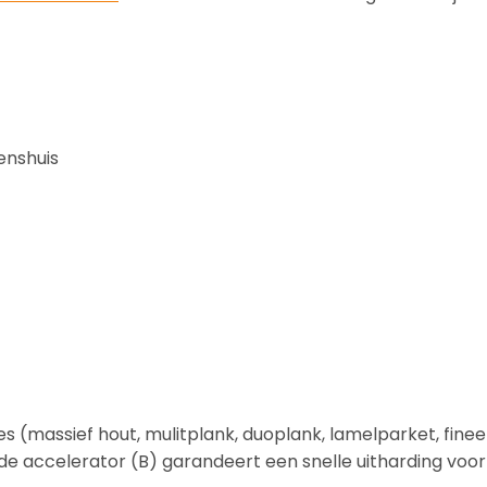
enshuis
s (massief hout, mulitplank, duoplank, lamelparket, fineer
 de accelerator (B) garandeert een snelle uitharding voo