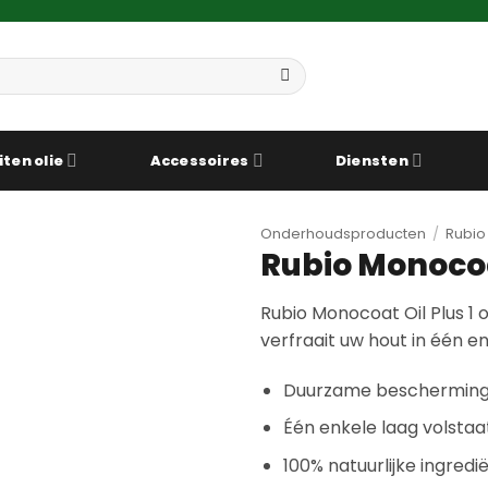
iten olie
Accessoires
Diensten
Onderhoudsproducten
/
Rubio
Rubio Monocoa
Rubio Monocoat Oil Plus 1
verfraait uw hout in één en
Duurzame bescherming e
Één enkele laag volstaa
100% natuurlijke ingred