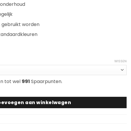
n onderhoud
gelijk
n gebruikt worden
standaardkleuren
se:
5
WISSEN
en tot wel
991
Spaarpunten.
anilla aantal
oevoegen aan winkelwagen