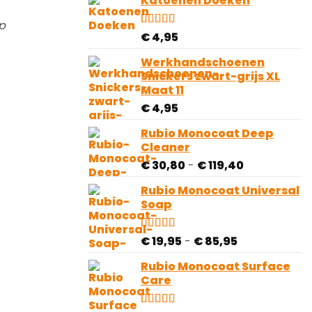
Katoenen Doeken
tot
op
€ 40,00
klantbeoordelingen
p
Gewaardeerd
10
€
4,95
4.80
op 5
gebaseerd
Werkhandschoenen
op
Snickers zwart-grijs XL
klantbeoordelingen
Maat 11
€
4,95
Rubio Monocoat Deep
Cleaner
Prijsklasse:
€
30,80
-
€
119,40
€ 30,80
Rubio Monocoat Universal
tot
Soap
€ 119,40
Prijsklasse:
Gewaardeerd
28
€
19,95
-
€
85,95
4.82
op 5
€ 19,95
gebaseerd
Rubio Monocoat Surface
tot
op
Care
€ 85,95
klantbeoordelingen