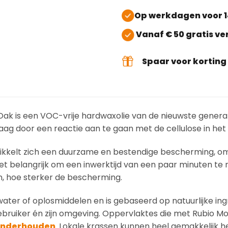
Op werkdagen voor 1
Vanaf € 50 gratis v
Spaar voor kortin
ak is een VOC-vrije hardwaxolie van de nieuwste generati
aag door een reactie aan te gaan met de cellulose in het 
wikkelt zich een duurzame en bestendige bescherming, o
et belangrijk om een inwerktijd van een paar minuten te
n, hoe sterker de bescherming.
ater of oplosmiddelen en is gebaseerd op natuurlijke ing
gebruiker én zijn omgeving. Oppervlaktes die met Rubio M
nderhouden
. Lokale krassen kunnen heel gemakkelijk h