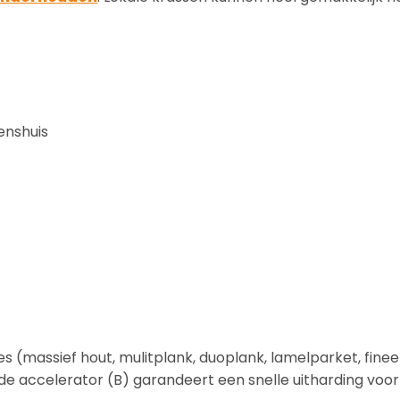
enshuis
s (massief hout, mulitplank, duoplank, lamelparket, fineer
 de accelerator (B) garandeert een snelle uitharding voo