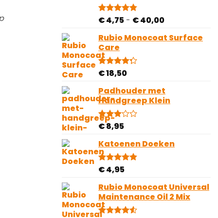
klantbeoordelingen
p
Prijsklasse:
€
4,75
-
€
40,00
Gewaardeerd
81
4.78
op 5
€ 4,75
gebaseerd
Rubio Monocoat Surface
tot
op
Care
€ 40,00
klantbeoordelingen
€
18,50
Gewaardeerd
4
4.25
op 5
gebaseerd
Padhouder met
op
Handgreep Klein
klantbeoordelingen
€
8,95
Gewaardeerd
1
3.00
op 5
Katoenen Doeken
gebaseerd
op
klantbeoordeling
€
4,95
Gewaardeerd
10
4.80
op 5
gebaseerd
Rubio Monocoat Universal
op
Maintenance Oil 2 Mix
klantbeoordelingen