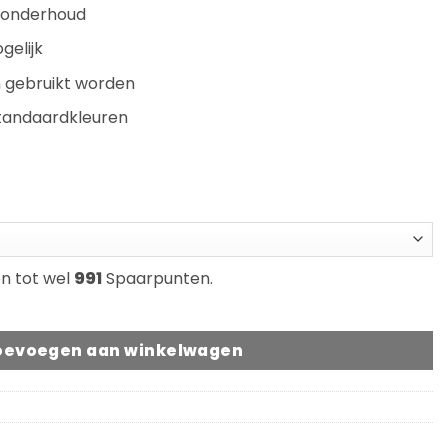
n onderhoud
gelijk
n gebruikt worden
standaardkleuren
se:
5
en tot wel
991
Spaarpunten.
Smoked Oak aantal
oevoegen aan winkelwagen