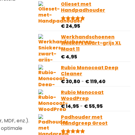
gebaseerd
Olieset met
op
Handpadhouder
klantbeoordelingen
€
24,95
Gewaardeerd
4
5.00
op 5
gebaseerd
Werkhandschoenen
op
Snickers zwart-grijs XL
klantbeoordelingen
Maat 11
€
4,95
Rubio Monocoat Deep
Cleaner
Prijsklasse:
€
30,80
-
€
119,40
€ 30,80
Rubio Monocoat
tot
WoodPrep
€ 119,40
Prijsklasse:
€
14,95
-
€
55,95
€ 14,95
Padhouder met
tot
, MDF, enz.).
Handgreep Groot
€ 55,95
r optimale