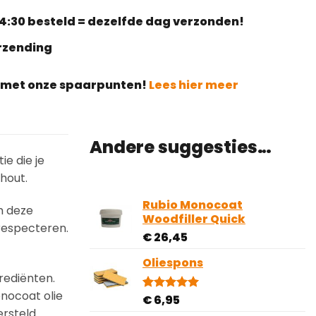
4:30 besteld = dezelfde dag verzonden!
erzending
g met onze spaarpunten!
Lees hier meer
Andere suggesties…
e die je
hout.
Rubio Monocoat
m deze
Woodfiller Quick
 respecteren.
€
26,45
Oliespons
rediënten.
onocoat olie
€
6,95
Gewaardeerd
5
5.00
op 5
ersteld