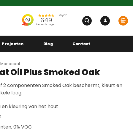
Projecten
Blog
Contact
 Monocoat
t Oil Plus Smoked Oak
1 of 2 componenten Smoked Oak beschermt, kleurt en
kele laag.
n kleuring van het hout
t
iënten, 0% VOC