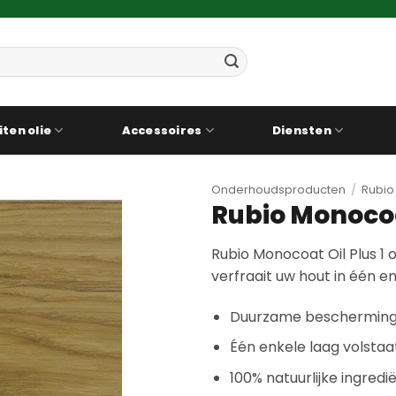
iten olie
Accessoires
Diensten
Onderhoudsproducten
/
Rubio
Rubio Monocoa
Rubio Monocoat Oil Plus 
verfraait uw hout in één en
Duurzame bescherming e
Één enkele laag volstaa
100% natuurlijke ingred