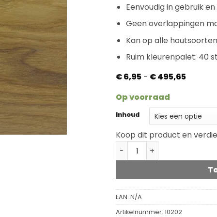
Eenvoudig in gebruik e
Geen overlappingen mo
Kan op alle houtsoorte
Ruim kleurenpalet: 40 
Prijsklas
€
6,95
-
€
495,65
€ 6,95
tot
Op voorraad
€ 495,6
Inhoud
Koop dit product en verdi
Rubio Monocoat Oil Plus 
T
EAN:
N/A
Artikelnummer:
10202