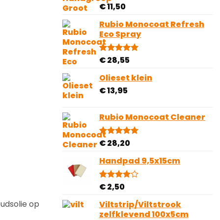
€
11,50
Gewaardeerd
1
5.00
op 5
gebaseerd
Rubio Monocoat Refresh
op
Eco Spray
klantbeoordeling
€
28,55
Gewaardeerd
4
5.00
op 5
gebaseerd
Olieset klein
op
€
13,95
klantbeoordelingen
Rubio Monocoat Cleaner
€
28,20
Gewaardeerd
1
5.00
op 5
gebaseerd
Handpad 9,5x15cm
op
klantbeoordeling
€
2,50
Gewaardeerd
2
4.00
op
5
udsolie op
Viltstrip/Viltstrook
gebaseerd
zelfklevend 100x5cm
op