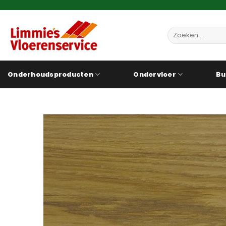
Ga
naar
inhoud
Zoeken
naar:
Onderhoudsproducten
Ondervloer
Bu