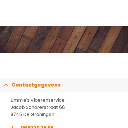
tot
tot
€ 495,65
€ 495,65
Contactgegevens
Limmie's Vloerenservice
Jacob Schorerstraat 68
9745 DB Groningen
06 5370 28 58