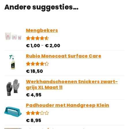
Andere suggesties…
Mengbekers
Prijsklasse:
€
1,00
-
€
2,00
Gewaardeerd
4
4.50
op 5
€ 1,00
gebaseerd
Rubio Monocoat Surface Care
tot
op
€ 2,00
klantbeoordelingen
€
18,50
Gewaardeerd
4
4.25
op 5
gebaseerd
Werkhandschoenen Snickers zwart-
op
grijs XL Maat 11
klantbeoordelingen
€
4,95
Padhouder met Handgreep Klein
€
8,95
Gewaardeerd
1
3.00