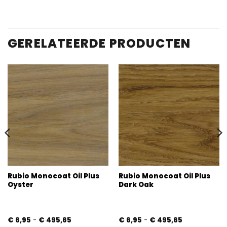
op
klantbeoordelingen
GERELATEERDE PRODUCTEN
Rubio Monocoat Oil Plus
Rubio Monocoat Oil Plus
Oyster
Dark Oak
Prijsklasse:
Prijsklasse:
€
6,95
-
€
495,65
€
6,95
-
€
495,65
€ 6,95
€ 6,95