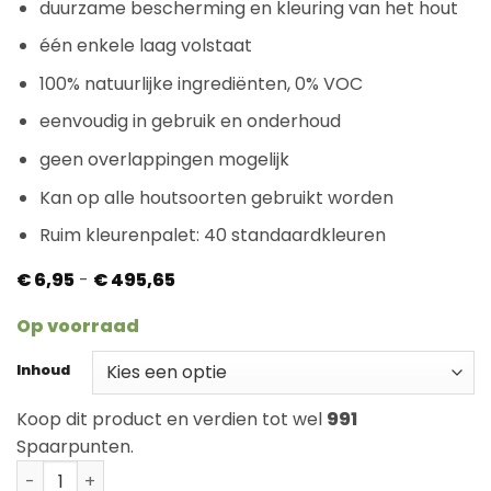
duurzame bescherming en kleuring van het hout
één enkele laag volstaat
100% natuurlijke ingrediënten, 0% VOC
eenvoudig in gebruik en onderhoud
geen overlappingen mogelijk
Kan op alle houtsoorten gebruikt worden
Ruim kleurenpalet: 40 standaardkleuren
Prijsklasse:
€
6,95
-
€
495,65
€ 6,95
tot
Op voorraad
€ 495,65
Inhoud
Koop dit product en verdien tot wel
991
Spaarpunten.
Rubio Monocoat Oil Plus Savanna aantal