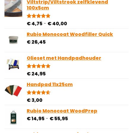
op 5
Viltstrip/Viltstrook zelfklevend
gebaseerd
100x5cm
op
klantbeoordeling
Prijsklasse:
€
4,75
-
€
40,00
Gewaardeerd
81
4.78
op 5
€ 4,75
gebaseerd
Rubio Monocoat Woodfiller Quick
tot
op
€
26,45
€ 40,00
klantbeoordelingen
Olieset met Handpadhouder
€
24,95
Gewaardeerd
4
5.00
op 5
gebaseerd
Handpad 11x25cm
op
klantbeoordelingen
€
3,00
Gewaardeerd
5
4.60
op 5
gebaseerd
Rubio Monocoat WoodPrep
op
Prijsklasse:
€
14,95
-
€
55,95
klantbeoordelingen
€ 14,95
tot