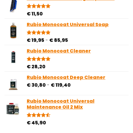
gebaseerd
op
klantbeoordelingen
€
11,50
Gewaardeerd
1
5.00
op 5
gebaseerd
Rubio Monocoat Universal Soap
op
klantbeoordeling
Prijsklasse:
€
19,95
-
€
85,95
Gewaardeerd
28
4.82
op 5
€ 19,95
gebaseerd
Rubio Monocoat Cleaner
tot
op
€ 85,95
klantbeoordelingen
€
28,20
Gewaardeerd
1
5.00
op 5
gebaseerd
Rubio Monocoat Deep Cleaner
op
Prijsklasse:
€
30,80
-
€
119,40
klantbeoordeling
€ 30,80
tot
Rubio Monocoat Universal
€ 119,40
Maintenance Oil 2 Mix
€
45,90
Gewaardeerd
2
4.50
op 5
gebaseerd