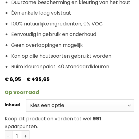
Duurzame bescherming en kleuring van het hout
Één enkele laag volstaat
100% natuurlijke ingrediënten, 0% VOC
Eenvoudig in gebruik en onderhoud
Geen overlappingen mogelijk
Kan op alle houtsoorten gebruikt worden
Ruim kleurenpalet: 40 standaardkleuren
Prijsklasse:
€
6,95
-
€
495,65
€ 6,95
tot
Op voorraad
€ 495,65
Inhoud
Koop dit product en verdien tot wel
991
Spaarpunten.
Rubio Monocoat Oil Plus Maccchiato aantal