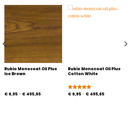
Rubio Monocoat Oil Plus
Rubio Monocoat Oil Plus
Ice Brown
Cotton White
Prijsklasse:
Prijsklasse:
€
6,95
-
€
495,65
Gewaardeerd
€
6,95
-
€
495,65
€ 6,95
€ 6,95
5
uit 5
tot
tot
€ 495,65
€ 495,65