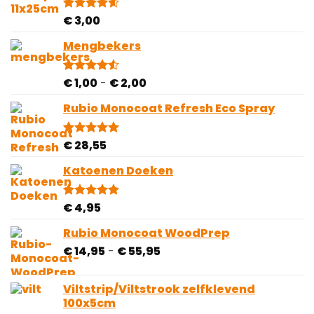
€
3,00
Gewaardeerd
5
4.60
op 5
gebaseerd
Mengbekers
op
klantbeoordelingen
Prijsklasse:
€
1,00
-
€
2,00
Gewaardeerd
4
4.50
op 5
€ 1,00
gebaseerd
Rubio Monocoat Refresh Eco Spray
tot
op
€ 2,00
klantbeoordelingen
€
28,55
Gewaardeerd
4
5.00
op 5
gebaseerd
Katoenen Doeken
op
klantbeoordelingen
€
4,95
Gewaardeerd
10
4.80
op 5
gebaseerd
Rubio Monocoat WoodPrep
op
Prijsklasse:
€
14,95
-
€
55,95
klantbeoordelingen
€ 14,95
tot
Viltstrip/Viltstrook zelfklevend
€ 55,95
100x5cm