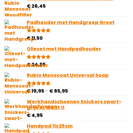
€
26,45
Padhouder met Handgreep Groot
€
11,50
Gewaardeerd
1
5.00
op 5
gebaseerd
Olieset met Handpadhouder
op
klantbeoordeling
€
24,95
Gewaardeerd
4
5.00
op 5
gebaseerd
Rubio Monocoat Universal Soap
op
klantbeoordelingen
Prijsklasse:
€
19,95
-
€
85,95
Gewaardeerd
28
4.82
op 5
€ 19,95
gebaseerd
Werkhandschoenen Snickers zwart-
tot
op
grijs XL Maat 11
€ 85,95
klantbeoordelingen
€
4,95
Handpad 11x25cm