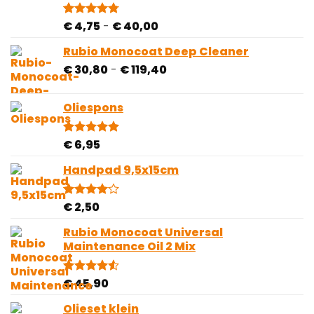
Prijsklasse:
€
4,75
-
€
40,00
Gewaardeerd
81
4.78
op 5
€ 4,75
gebaseerd
Rubio Monocoat Deep Cleaner
tot
op
Prijsklasse:
€
30,80
-
€
119,40
€ 40,00
klantbeoordelingen
€ 30,80
tot
Oliespons
€ 119,40
€
6,95
Gewaardeerd
5
5.00
op 5
gebaseerd
Handpad 9,5x15cm
op
klantbeoordelingen
€
2,50
Gewaardeerd
2
4.00
op
5
Rubio Monocoat Universal
gebaseerd
Maintenance Oil 2 Mix
op
klantbeoordelingen
€
45,90
Gewaardeerd
2
4.50
op 5
gebaseerd
Olieset klein