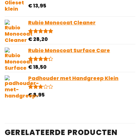
op
€
13,95
klantbeoordelingen
Rubio Monocoat Cleaner
€
28,20
Gewaardeerd
1
5.00
op 5
gebaseerd
Rubio Monocoat Surface Care
op
klantbeoordeling
€
18,50
Gewaardeerd
4
4.25
op 5
gebaseerd
Padhouder met Handgreep Klein
op
klantbeoordelingen
€
8,95
Gewaardeerd
1
3.00
op 5
gebaseerd
op
klantbeoordeling
GERELATEERDE PRODUCTEN