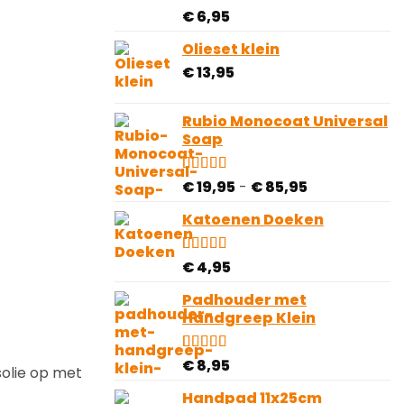
Gewaardeerd
5
€
6,95
5.00
op 5
gebaseerd
Olieset klein
op
€
13,95
klantbeoordelingen
Rubio Monocoat Universal
Soap
Prijsklasse:
Gewaardeerd
28
€
19,95
-
€
85,95
4.82
op 5
€ 19,95
gebaseerd
Katoenen Doeken
tot
op
€ 85,95
klantbeoordelingen
Gewaardeerd
10
€
4,95
4.80
op 5
gebaseerd
Padhouder met
op
Handgreep Klein
klantbeoordelingen
Gewaardeerd
1
€
8,95
olie op met
3.00
op
5
Handpad 11x25cm