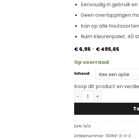
Eenvoudig in gebruik e
Geen overlappingen mo
Kan op alle houtsoorte
Ruim kleurenpalet: 40 
Prijsklas
€
6,95
-
€
495,65
€ 6,95
tot
Op voorraad
€ 495,6
Inhoud
Koop dit product en verdi
Rubio Monocoat Oil Plus D
T
EAN:
N/A
Artikelnummer:
10069-3-3-3