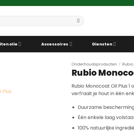
iten olie
Accessoires
Diensten
Onderhoudsproducten
/
Rubio
Rubio Monocoa
Rubio Monocoat Oil Plus 1
verfraait je hout in één enk
Duurzame bescherming e
Één enkele laag volstaa
100% natuurlijke ingred