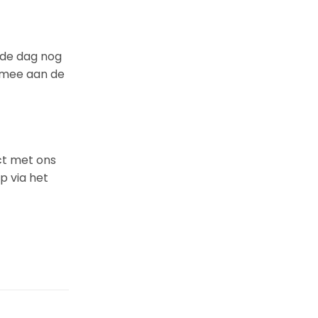
fde dag nog
l mee aan de
ct met ons
p via het