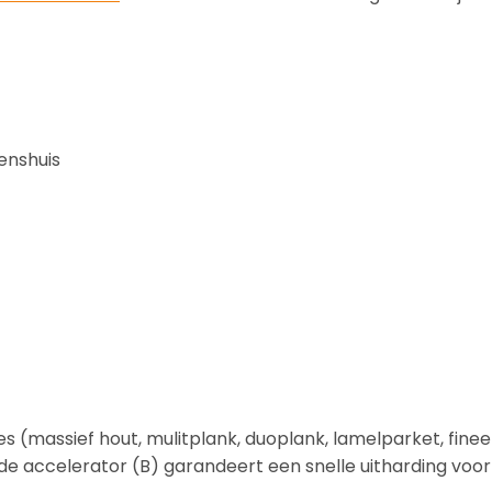
enshuis
s (massief hout, mulitplank, duoplank, lamelparket, fineer
 de accelerator (B) garandeert een snelle uitharding voo