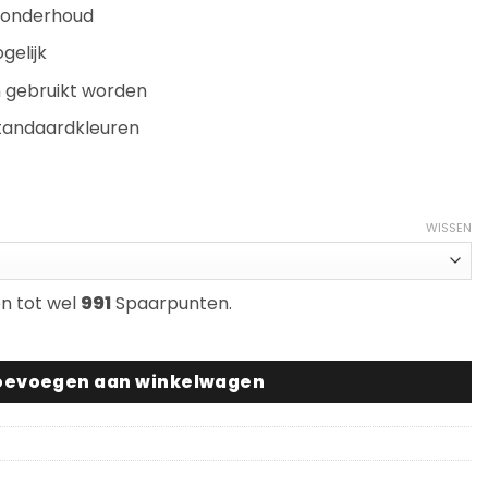
n onderhoud
gelijk
n gebruikt worden
standaardkleuren
se:
5
WISSEN
en tot wel
991
Spaarpunten.
unes aantal
oevoegen aan winkelwagen