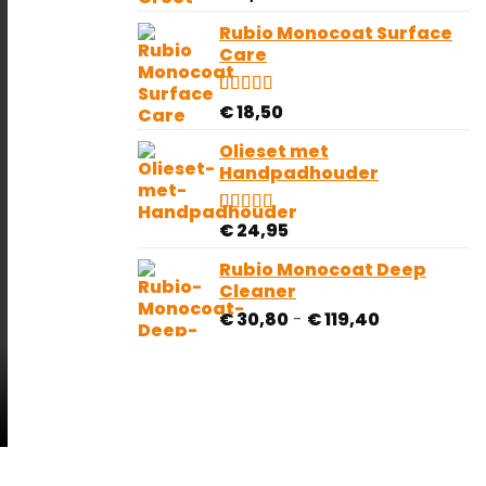
5.00
op 5
gebaseerd
Rubio Monocoat Surface
op
Care
klantbeoordeling
Gewaardeerd
4
€
18,50
4.25
op 5
gebaseerd
Olieset met
op
Handpadhouder
klantbeoordelingen
Gewaardeerd
4
€
24,95
5.00
op 5
gebaseerd
Rubio Monocoat Deep
op
Cleaner
klantbeoordelingen
Prijsklasse:
€
30,80
-
€
119,40
€ 30,80
tot
€ 119,40