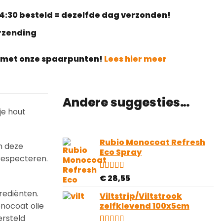
4:30 besteld = dezelfde dag verzonden!
erzending
g met onze spaarpunten!
Lees hier meer
Andere suggesties…
je hout
Rubio Monocoat Refresh
m deze
Eco Spray
 respecteren.
Gewaardeerd
4
€
28,55
5.00
op 5
rediënten.
gebaseerd
Viltstrip/Viltstrook
op
onocoat olie
zelfklevend 100x5cm
klantbeoordelingen
ersteld