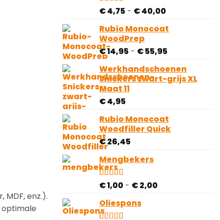
Prijsklasse:
Gewaardeerd
81
€
4,75
-
€
40,00
4.78
op 5
€ 4,75
gebaseerd
Rubio Monocoat
tot
op
WoodPrep
€ 40,00
klantbeoordelingen
Prijsklasse:
€
14,95
-
€
55,95
€ 14,95
Werkhandschoenen
tot
Snickers zwart-grijs XL
€ 55,95
Maat 11
€
4,95
Rubio Monocoat
Woodfiller Quick
€
26,45
Mengbekers
Prijsklasse:
Gewaardeerd
4
€
1,00
-
€
2,00
4.50
op 5
€ 1,00
, MDF, enz.).
gebaseerd
Oliespons
tot
r optimale
op
€ 2,00
klantbeoordelingen