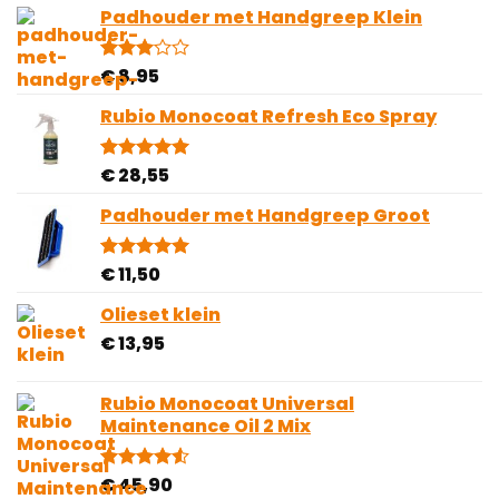
Padhouder met Handgreep Klein
€
8,95
Gewaardeerd
1
3.00
op 5
Rubio Monocoat Refresh Eco Spray
gebaseerd
op
klantbeoordeling
€
28,55
Gewaardeerd
4
5.00
op 5
gebaseerd
Padhouder met Handgreep Groot
op
klantbeoordelingen
€
11,50
Gewaardeerd
1
5.00
op 5
gebaseerd
Olieset klein
op
€
13,95
klantbeoordeling
Rubio Monocoat Universal
Maintenance Oil 2 Mix
€
45,90
Gewaardeerd
2