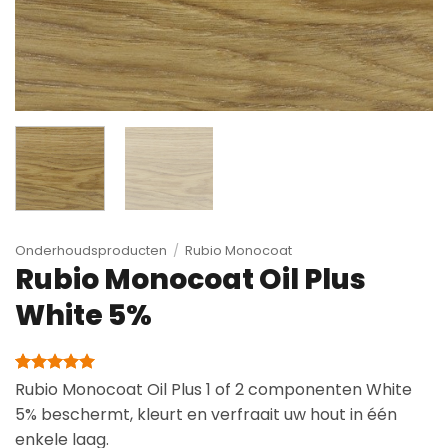
Onderhoudsproducten
/
Rubio Monocoat
Rubio Monocoat Oil Plus
White 5%
Gewaardeerd
1
Rubio Monocoat Oil Plus 1 of 2 componenten White
5
op 5
5% beschermt, kleurt en verfraait uw hout in één
gebaseerd
op
enkele laag.