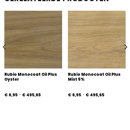
Rubio Monocoat Oil Plus
Rubio Monocoat Oil Plus
Oyster
Mist 5%
Prijsklasse:
Prijsklasse:
€
6,95
-
€
495,65
€
6,95
-
€
495,65
€ 6,95
€ 6,95
tot
tot
€ 495,65
€ 495,65