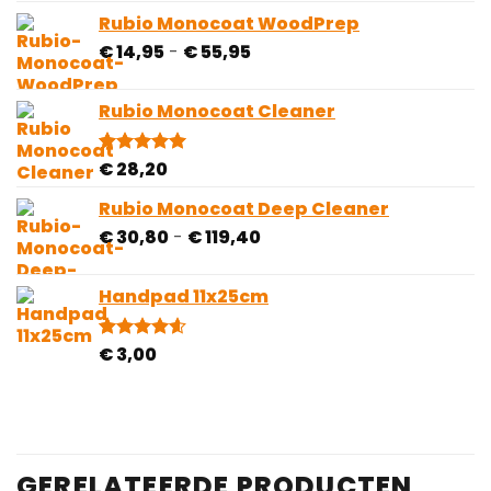
€ 4,75
gebaseerd
Rubio Monocoat WoodPrep
tot
op
Prijsklasse:
€
14,95
-
€
55,95
€ 40,00
klantbeoordelingen
€ 14,95
tot
Rubio Monocoat Cleaner
€ 55,95
€
28,20
Gewaardeerd
1
5.00
op 5
gebaseerd
Rubio Monocoat Deep Cleaner
op
Prijsklasse:
€
30,80
-
€
119,40
klantbeoordeling
€ 30,80
tot
Handpad 11x25cm
€ 119,40
€
3,00
Gewaardeerd
5
4.60
op 5
gebaseerd
op
klantbeoordelingen
GERELATEERDE PRODUCTEN