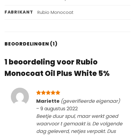
FABRIKANT
Rubio Monocoat
BEOORDELINGEN (1)
1 beoordeling voor
Rubio
Monocoat Oil Plus White 5%
Gewaardeerd
Mariette
(geverifieerde eigenaar)
5
uit 5
–
9 augustus 2022
Beetje duur spul, maar werkt goed
waarvoor t gemaakt is. De volgende
dag geleverd, netjes verpakt. Dus