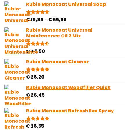
gebaseerd
Rubio Monocoat Universal Soap
tot
op
€ 2,00
klantbeoordelingen
Prijsklasse:
€
19,95
-
€
85,95
Gewaardeerd
28
4.82
op 5
€ 19,95
gebaseerd
Rubio Monocoat Universal
tot
op
Maintenance Oil 2 Mix
€ 85,95
klantbeoordelingen
€
45,90
Gewaardeerd
2
4.50
op 5
gebaseerd
Rubio Monocoat Cleaner
op
klantbeoordelingen
€
28,20
Gewaardeerd
1
5.00
op 5
gebaseerd
Rubio Monocoat Woodfiller Quick
op
€
26,45
klantbeoordeling
Rubio Monocoat Refresh Eco Spray
€
28,55
Gewaardeerd
4