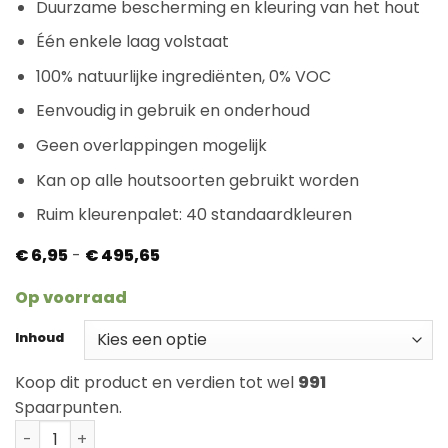
Duurzame bescherming en kleuring van het hout
Één enkele laag volstaat
100% natuurlijke ingrediënten, 0% VOC
Eenvoudig in gebruik en onderhoud
Geen overlappingen mogelijk
Kan op alle houtsoorten gebruikt worden
Ruim kleurenpalet: 40 standaardkleuren
Prijsklasse:
€
6,95
-
€
495,65
€ 6,95
tot
Op voorraad
€ 495,65
Inhoud
Koop dit product en verdien tot wel
991
Spaarpunten.
Rubio Monocoat Oil Plus Slate Grey aantal