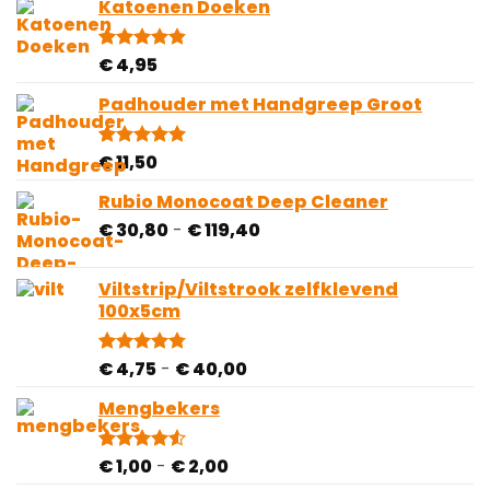
op 5
Katoenen Doeken
gebaseerd
op
klantbeoordeling
€
4,95
Gewaardeerd
10
4.80
op 5
gebaseerd
Padhouder met Handgreep Groot
op
klantbeoordelingen
€
11,50
Gewaardeerd
1
5.00
op 5
gebaseerd
Rubio Monocoat Deep Cleaner
op
Prijsklasse:
€
30,80
-
€
119,40
klantbeoordeling
€ 30,80
tot
Viltstrip/Viltstrook zelfklevend
€ 119,40
100x5cm
Prijsklasse:
€
4,75
-
€
40,00
Gewaardeerd
81
4.78
op 5
€ 4,75
gebaseerd
Mengbekers
tot
op
€ 40,00
klantbeoordelingen
Prijsklasse:
€
1,00
-
€
2,00
Gewaardeerd
4
4.50
op 5
€ 1,00