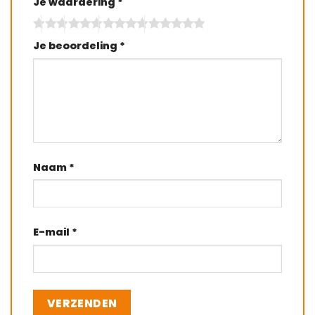
Je waardering
*
Je beoordeling
*
Naam
*
E-mail
*