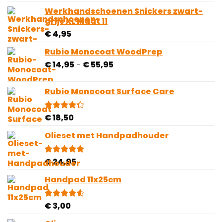
5.00
op 5
gebaseerd
Werkhandschoenen Snickers zwart-
op
grijs XL Maat 11
klantbeoordelingen
€
4,95
Rubio Monocoat WoodPrep
Prijsklasse:
€
14,95
-
€
55,95
€ 14,95
tot
Rubio Monocoat Surface Care
€ 55,95
€
18,50
Gewaardeerd
4
4.25
op 5
gebaseerd
Olieset met Handpadhouder
op
klantbeoordelingen
€
24,95
Gewaardeerd
4
5.00
op 5
gebaseerd
Handpad 11x25cm
op
klantbeoordelingen
€
3,00
Gewaardeerd
5
4.60
op 5
gebaseerd