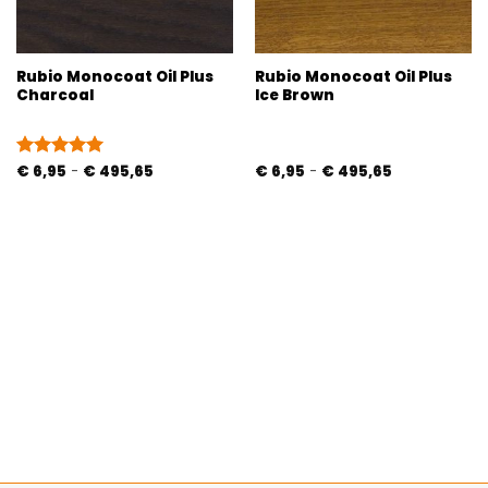
Rubio Monocoat Oil Plus
Rubio Monocoat Oil Plus
Charcoal
Ice Brown
Prijsklasse:
Prijsklasse:
Gewaardeerd
€
6,95
-
€
495,65
€
6,95
-
€
495,65
€ 6,95
€ 6,95
5
uit 5
tot
tot
€ 495,65
€ 495,65