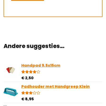
Andere suggesties…
Handpad 9,5x15cm
€
2,50
Gewaardeerd
2
4.00
op
5
Padhouder met Handgreep Klein
gebaseerd
op
klantbeoordelingen
€
8,95
Gewaardeerd
1
3.00