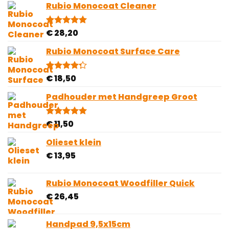
Rubio Monocoat Cleaner
€ 55,95
€
28,20
Gewaardeerd
1
5.00
op 5
gebaseerd
Rubio Monocoat Surface Care
op
klantbeoordeling
€
18,50
Gewaardeerd
4
4.25
op 5
gebaseerd
Padhouder met Handgreep Groot
op
klantbeoordelingen
€
11,50
Gewaardeerd
1
5.00
op 5
gebaseerd
Olieset klein
op
€
13,95
klantbeoordeling
Rubio Monocoat Woodfiller Quick
€
26,45
Handpad 9,5x15cm