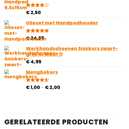
€
2,50
Gewaardeerd
2
4.00
op
5
Olieset met Handpadhouder
gebaseerd
op
klantbeoordelingen
€
24,95
Gewaardeerd
4
5.00
op 5
gebaseerd
Werkhandschoenen Snickers zwart-
op
grijs XL Maat 11
klantbeoordelingen
€
4,95
Mengbekers
Prijsklasse:
€
1,00
-
€
2,00
Gewaardeerd
4
4.50
op 5
€ 1,00
gebaseerd
tot
op
€ 2,00
klantbeoordelingen
GERELATEERDE PRODUCTEN