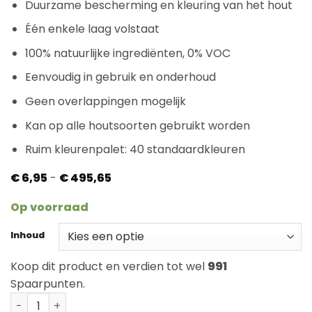
Duurzame bescherming en kleuring van het hout
Één enkele laag volstaat
100% natuurlijke ingrediënten, 0% VOC
Eenvoudig in gebruik en onderhoud
Geen overlappingen mogelijk
Kan op alle houtsoorten gebruikt worden
Ruim kleurenpalet: 40 standaardkleuren
Prijsklasse:
€
6,95
-
€
495,65
€ 6,95
tot
Op voorraad
€ 495,65
Inhoud
Koop dit product en verdien tot wel
991
Spaarpunten.
Rubio Monocoat Oil Plus Mocha aantal