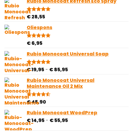
Rubio Monocoat Refresh Eco Spray
op
klantbeoordelingen
€
28,55
Gewaardeerd
4
5.00
op 5
gebaseerd
Oliespons
op
klantbeoordelingen
€
6,95
Gewaardeerd
5
5.00
op 5
gebaseerd
Rubio Monocoat Universal Soap
op
klantbeoordelingen
Prijsklasse:
€
19,95
-
€
85,95
Gewaardeerd
28
4.82
op 5
€ 19,95
gebaseerd
Rubio Monocoat Universal
tot
op
Maintenance Oil 2 Mix
€ 85,95
klantbeoordelingen
€
45,90
Gewaardeerd
2
4.50
op 5
gebaseerd
Rubio Monocoat WoodPrep
op
Prijsklasse:
€
14,95
-
€
55,95
klantbeoordelingen
€ 14,95
tot