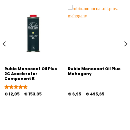
Rubio Monocoat Oil Plus
Rubio Monocoat Oil Plus
2C Accelerator
Mahogany
Component B
Prijsklasse:
Prijsklasse:
Gewaardeerd
€
12,05
-
€
153,35
€
6,95
-
€
495,65
€ 12,05
€ 6,95
5
uit 5
tot
tot
€ 153,35
€ 495,65